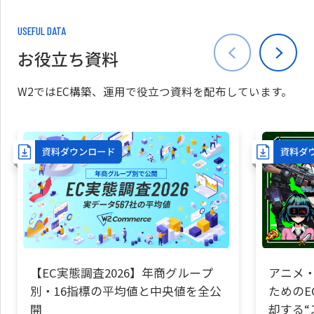
USEFUL DATA
お役立ち資料
W2ではEC構築、運用で役立つ資料を配布しています。
【EC実態調査2026】年商グループ
アニメ・
別・16指標の平均値と中央値を全公
ためのE
開
却する“