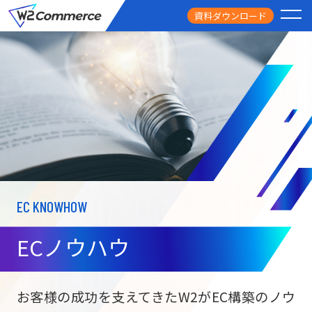
資料ダウンロード
PRODUCT
サービス
PRICE
料金
FEATURE
特徴
EC KNOWHOW
CASE STUDY
導入事例
ECノウハウ
USEFUL
お役立ち情報
W2
Commer
BtoC向け
Unifi
お客様の成功を支えてきたW2がEC構築のノウ
ECサイト構築
NEWS