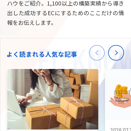
ハウをご紹介。1,100以上の構築実績から導き
ニュース
W2
Commer
サブスク/定期通販
出した成功するECにするためのここだけの情
Repe
ECサイト構築
報をお伝えします。
03-5148-9633
平日/10:0
W2
Comme
BtoB向け
Bto
会社情報
ECサイト構築
TW
よく読まれる人気な記事
W2
Comme
海外進出・現地
Asi
ECサイト構築
拡張プラグイン一覧
AI bud
AI
カスタマイズ開発
2026.07.