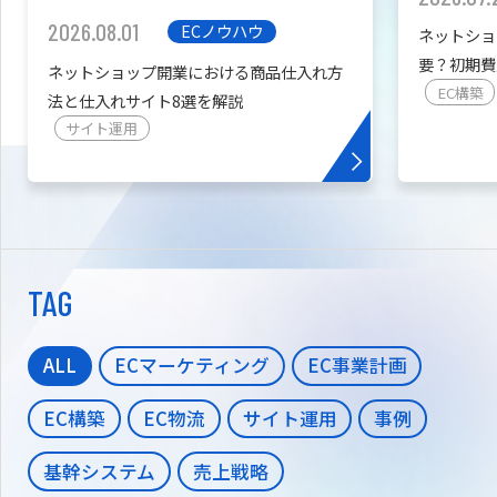
2026.08.01
ECノウハウ
ネットショ
要？初期費
ネットショップ開業における商品仕入れ方
を紹介
EC構築
法と仕入れサイト8選を解説
サイト運用
TAG
ALL
ECマーケティング
EC事業計画
EC構築
EC物流
サイト運用
事例
基幹システム
売上戦略