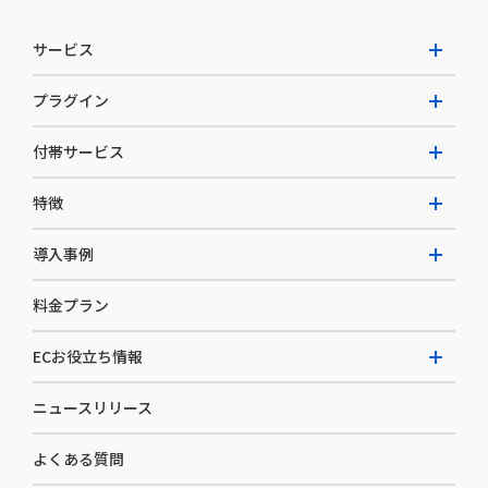
サービス
プラグイン
W2 Commerce Unified
付帯サービス
W2 Commerce Repeat
拡張プラグイン一覧
よくある質問
特徴
W2 Commerce BtoB
AI buddy
決済サービス
W2 Commerce Asia
導入事例
EC運用構築支援・運用支援
メディアコマースとは
料金プラン
カスタマーサクセス
選ばれる理由
導入企業インタビュー
セキュリティ
ECお役立ち情報
開発体制
導入企業一覧
デザイン制作
ニュースリリース
ECノウハウ
コンサルティング
よくある質問
お役立ち資料