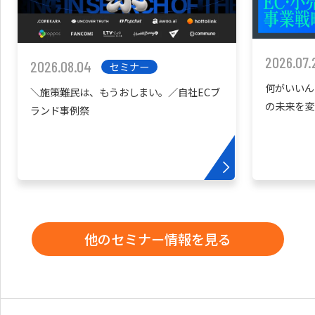
2026.07.
2026.08.04
セミナー
何がいいん
＼施策難民は、もうおしまい。／自社ECブ
の未来を変
ランド事例祭
他のセミナー情報を見る