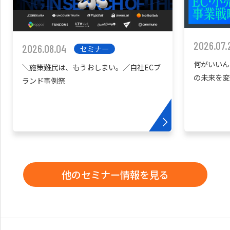
2026.07.
2026.08.04
セミナー
何がいいん
＼施策難民は、もうおしまい。／自社ECブ
の未来を変
ランド事例祭
他のセミナー情報を見る