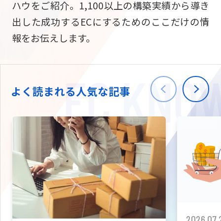
ハウをご紹介。1,100以上の構築実績から導き
ニュース
W2
Commer
サブスク/定期通販
出した成功するECにするためのここだけの情
Repe
ECサイト構築
報をお伝えします。
03-5148-9633
平日/10:0
W2
Comme
BtoB向け
Bto
会社情報
ECサイト構築
TW
よく読まれる人気な記事
W2
Comme
海外進出・現地
Asi
ECサイト構築
拡張プラグイン一覧
AI bud
AI
カスタマイズ開発
2026.07.