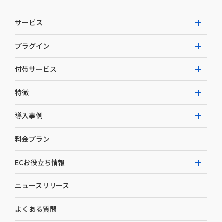
サービス
プラグイン
W2 Commerce Unified
付帯サービス
W2 Commerce Repeat
拡張プラグイン一覧
よくある質問
特徴
W2 Commerce BtoB
AI buddy
決済サービス
W2 Commerce Asia
導入事例
EC運用構築支援・運用支援
メディアコマースとは
料金プラン
カスタマーサクセス
選ばれる理由
導入企業インタビュー
セキュリティ
ECお役立ち情報
開発体制
導入企業一覧
デザイン制作
ニュースリリース
ECノウハウ
コンサルティング
よくある質問
お役立ち資料