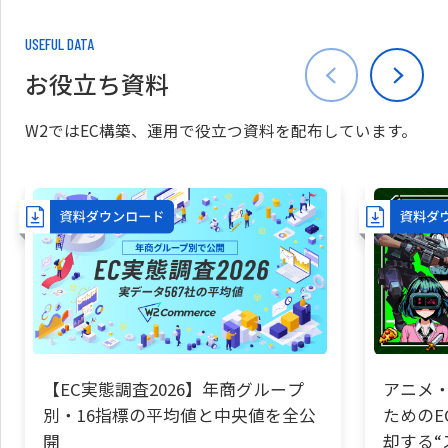
USEFUL DATA
お役立ち資料
W2ではEC構築、運用で役立つ資料を配布しています。
【EC実態調査2026】年商グループ
アニメ・
別・16指標の平均値と中央値を全公
ためのE
開
却する“