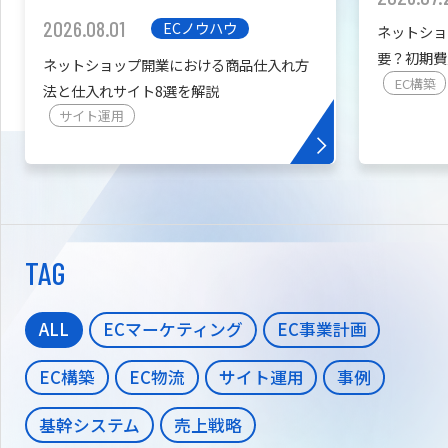
2026.08.01
ECノウハウ
ネットショ
要？初期費
ネットショップ開業における商品仕入れ方
を紹介
EC構築
法と仕入れサイト8選を解説
サイト運用
TAG
ALL
ECマーケティング
EC事業計画
EC構築
EC物流
サイト運用
事例
基幹システム
売上戦略