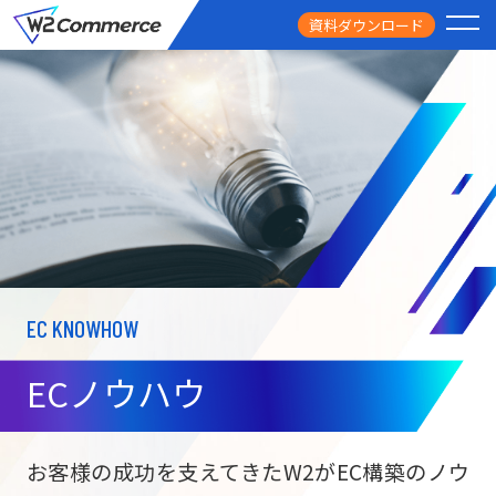
資料ダウンロード
PRODUCT
サービス
PRICE
料金
FEATURE
特徴
EC KNOWHOW
CASE STUDY
導入事例
ECノウハウ
USEFUL
お役立ち情報
W2
Commer
BtoC向け
Unifi
お客様の成功を支えてきたW2がEC構築のノウ
ECサイト構築
NEWS