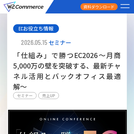
資料ダウンロード
PRODUCT
ECお役立ち情報
サービス
2026.05.15
セミナー
PRICE
「仕組み」で勝つEC2026〜月商
料金
5,000万の壁を突破する、最新チャ
FEATURE
ネル活用とバックオフィス最適
特徴
解〜
CASE STUDY
導入事例
セミナー
売上UP
USEFUL
お役立ち情報
W2
Commer
BtoC向け
Unifi
ECサイト構築
NEWS