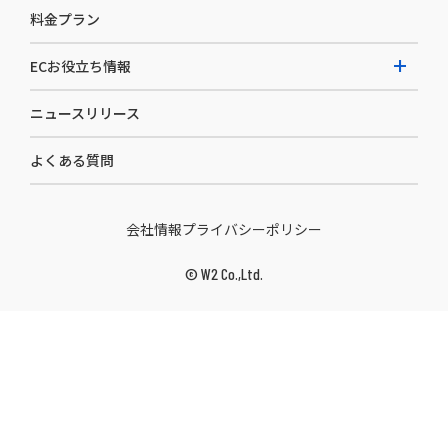
料金プラン
カスタマーサクセス
選ばれる理由
導入企業インタビュー
セキュリティ
ECお役立ち情報
開発体制
導入企業一覧
デザイン制作
ニュースリリース
ECノウハウ
コンサルティング
よくある質問
お役立ち資料
連携サービス
セミナー
会社情報
プライバシーポリシー
映像メディア
©︎ W2 Co.,Ltd.