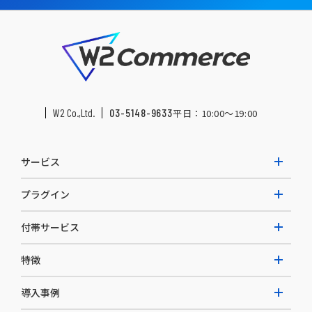
W2 Co.,Ltd.
03-5148-9633
平日：10:00〜19:00
サービス
プラグイン
W2 Commerce Unified
付帯サービス
W2 Commerce Repeat
拡張プラグイン一覧
よくある質問
特徴
W2 Commerce BtoB
AI buddy
決済サービス
W2 Commerce Asia
導入事例
EC運用構築支援・運用支援
メディアコマースとは