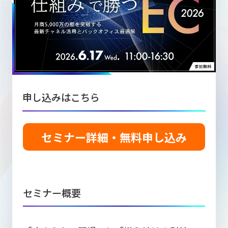
ニュース
W2
Commer
サブスク/定期通販
Repe
ECサイト構築
03-5148-9633
平日/10:0
W2
Comme
BtoB向け
Bto
会社情報
ECサイト構築
TW
申し込みはこちら
W2
Comme
海外進出・現地
Asi
ECサイト構築
セミナー詳細・無料申し込み
拡張プラグイン一覧
セミナー概要
AI bud
AI
カスタマイズ開発