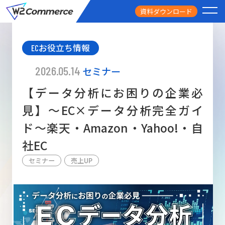
資料ダウンロード
PRODUCT
ECお役立ち情報
サービス
2026.05.14
セミナー
PRICE
【データ分析にお困りの企業必
料金
見】〜EC×データ分析完全ガイ
FEATURE
ド〜楽天・Amazon・Yahoo!・自
特徴
社EC
CASE STUDY
導入事例
セミナー
売上UP
USEFUL
お役立ち情報
W2
Commer
BtoC向け
Unifi
ECサイト構築
NEWS