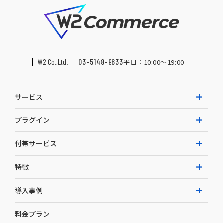
W2 Co.,Ltd.
03-5148-9633
平日：10:00〜19:00
サービス
プラグイン
W2 Commerce Unified
付帯サービス
W2 Commerce Repeat
拡張プラグイン一覧
よくある質問
特徴
W2 Commerce BtoB
AI buddy
決済サービス
W2 Commerce Asia
導入事例
EC運用構築支援・運用支援
メディアコマースとは
料金プラン
カスタマーサクセス
選ばれる理由
導入企業インタビュー