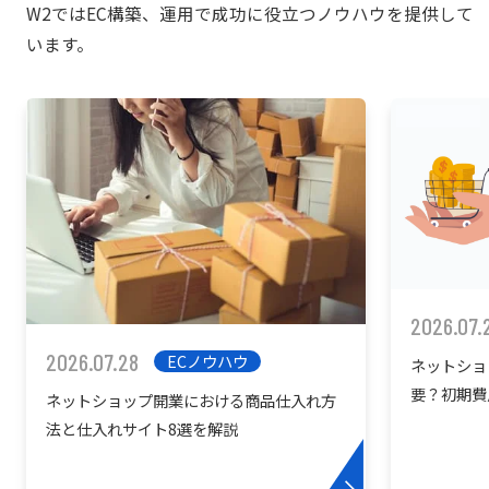
W2ではEC構築、運用で成功に役立つノウハウを提供して
います。
2026.07.
2026.07.28
ECノウハウ
ネットショ
要？初期費
ネットショップ開業における商品仕入れ方
を紹介
法と仕入れサイト8選を解説