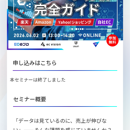
ニュース
W2
Commer
サブスク/定期通販
Repe
ECサイト構築
03-5148-9633
平日/10:0
W2
Comme
BtoB向け
Bto
会社情報
ECサイト構築
TW
W2
Comme
海外進出・現地
Asi
申し込みはこちら
ECサイト構築
本セミナーは終了しました
セミナー概要
拡張プラグイン一覧
AI bud
AI
「データは見ているのに、売上が伸びな
カスタマイズ開発
い」——そんな課題を感じていませんか？