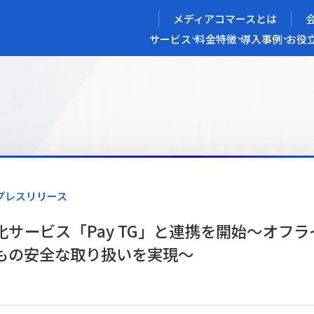
メディアコマースとは
サービス
料金
特徴
導入事例
お役
メディアコマースを実現する
導入企業インタビュー
メディアコマースとは
ECノウハウ
選ばれる理由
お役立ち資料
開発力/
セ
サイト構築
サブスク/定期通販ECサイト構築
Bto
プレスリリース
ce
W2
Commerce
ed
Repeat
サービス「Pay TG」と連携を開始～オフライ
もの安全な取り扱いを実現〜
ービス