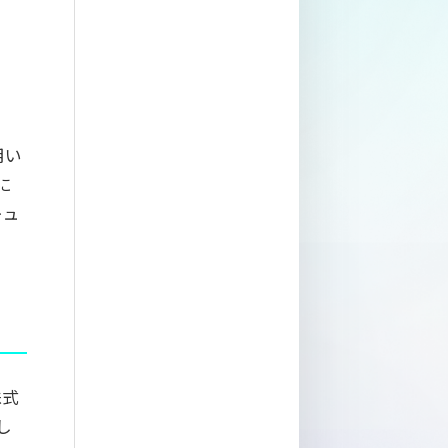
用い
に
キュ
株式
し