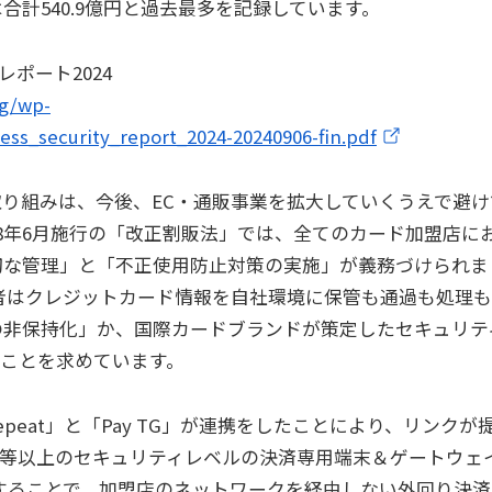
計540.9億円と過去最多を記録しています。
ポート2024
og/wp-
ess_security_report_2024-20240906-fin.pdf
り組みは、今後、EC・通販事業を拡大していくうえで避け
18年6月施行の「改正割販法」では、全てのカード加盟店に
切な管理」と「不正使用防止対策の実施」が義務づけられま
者はクレジットカード情報を自社環境に保管も通過も処理
の非保持化」か、国際カードブランドが策定したセキュリテ
することを求めています。
2 Repeat」と「Pay TG」が連携をしたことにより、リンクが
T※3同等以上のセキュリティレベルの決済専用端末＆ゲートウェ
利用することで、加盟店のネットワークを経由しない外回り決