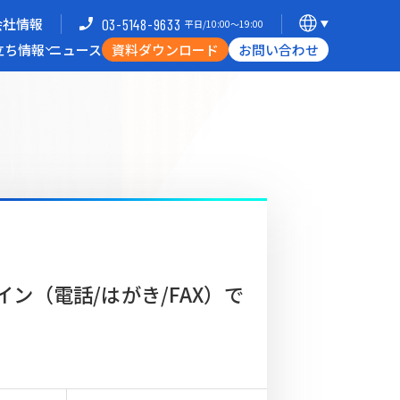
会社情報
03-5148-9633
平日/10:00〜19:00
立ち情報
ニュース
資料ダウンロード
お問い合わせ
導入企業一覧
支援体制
ミナー
Commerce Hack
B向けECサイト構築
海外進出・現地ECサイト構築
W2
Commerce
W2
Commerce
BtoB
Asia
ン（電話/はがき/FAX）で