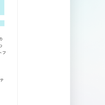
の
つ
トフ
リテ