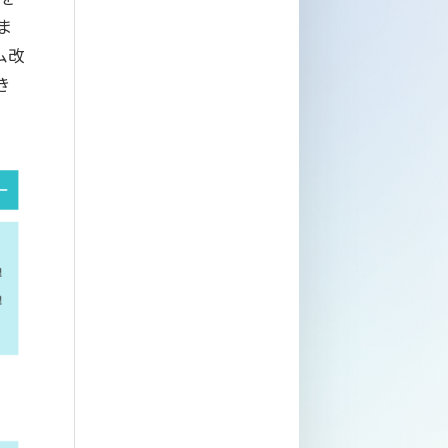
ま
ム改
き