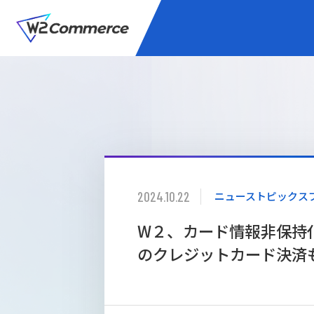
サービス
BtoC向けEC
2024.10.22
ニューストピックス
W2
Commer
Unifi
W２、カード情報非保持化
のクレジットカード決済
プラグイン/付帯サ