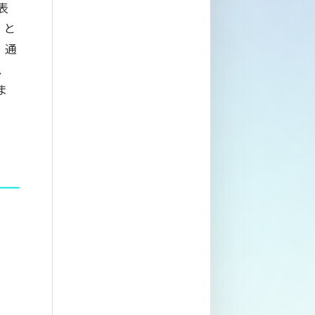
表
」と
・通
、
ま