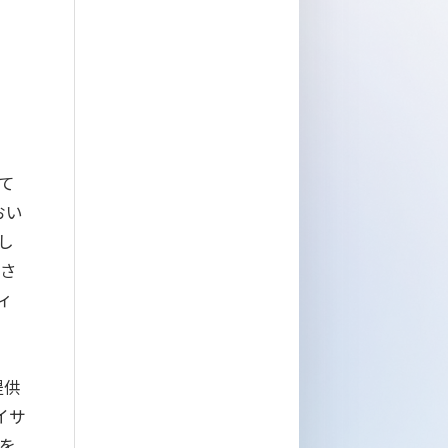
て
おい
し
もさ
ィ
提供
イサ
済を