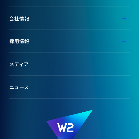
事業内容
会社情報
代表メッセージ
採用情報
ミッション
採用特設サイト
メディア
ブランドコンセプト
テックメディア
ニュース
会社情報
W2のカルチャー
役員紹介