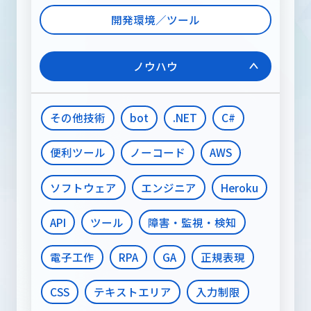
開発環境／ツール
ノウハウ
その他技術
bot
.NET
C#
便利ツール
ノーコード
AWS
ソフトウェア
エンジニア
Heroku
API
ツール
障害・監視・検知
電子工作
RPA
GA
正規表現
CSS
テキストエリア
入力制限