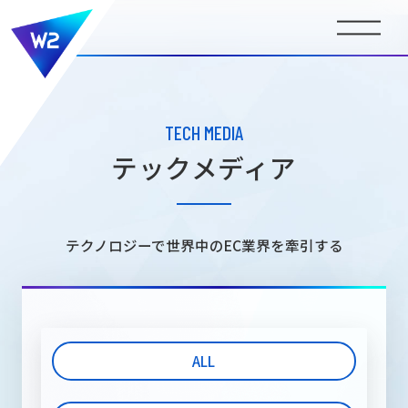
BUSINESS
事業内容
TECH MEDIA
テックメディア
COMPANY INFORMATION
会社情報
テクノロジーで世界中のEC業界を牽引する
NEWS
ニュース
ALL
MEDIA