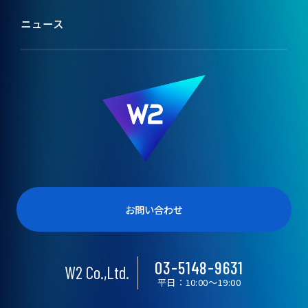
ブランドコンセプト
テックメディア
ニュース
会社情報
W2のカルチャー
役員紹介
受賞歴
お問い合わせ
03-5148-9631
W2 Co.,Ltd.
平日：10:00〜19:00