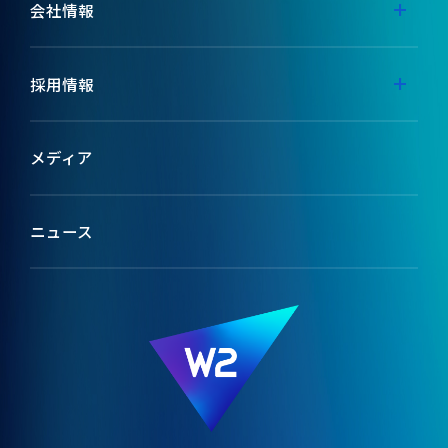
事業内容
会社情報
代表メッセージ
採用情報
ミッション
採用特設サイト
メディア
ブランドコンセプト
テックメディア
ニュース
会社情報
W2のカルチャー
役員紹介
受賞歴