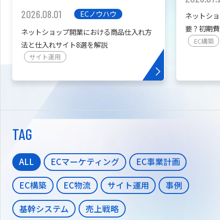
2026.08.01
ECノウハウ
ネットショ
要？初期費
ネットショップ開業における商品仕入れ方
を紹介
EC構築
法と仕入れサイト8選を解説
サイト運用
TAG
ALL
ECマーケティング
EC事業計画
EC構築
EC物流
サイト運用
事例
基幹システム
売上戦略