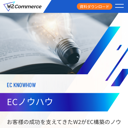
資料ダウンロード
PRODUCT
サービス
PRICE
料金
FEATURE
特徴
EC KNOWHOW
CASE STUDY
導入事例
ECノウハウ
USEFUL
お役立ち情報
W2
Commer
BtoC向け
Unifi
お客様の成功を支えてきたW2がEC構築のノウ
ECサイト構築
NEWS