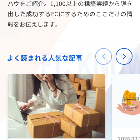
ハウをご紹介。1,100以上の構築実績から導き
ニュース
W2
Commer
サブスク/定期通販
出した成功するECにするためのここだけの情
Repe
ECサイト構築
報をお伝えします。
03-5148-9633
平日/10:0
W2
Comme
BtoB向け
Bto
会社情報
ECサイト構築
TW
よく読まれる人気な記事
W2
Comme
海外進出・現地
Asi
ECサイト構築
拡張プラグイン一覧
AI bud
AI
カスタマイズ開発
2026.07.