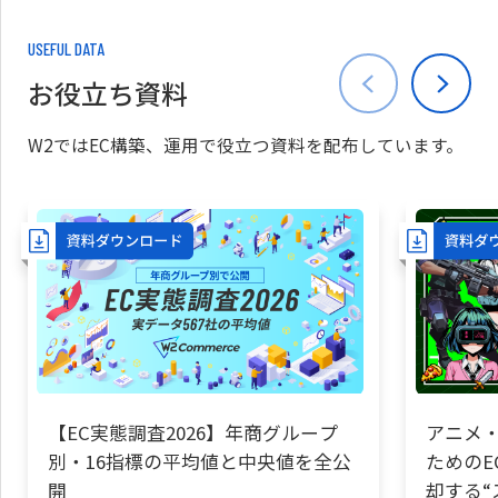
USEFUL DATA
お役立ち資料
W2ではEC構築、運用で役立つ資料を配布しています。
【EC実態調査2026】年商グループ
アニメ・
別・16指標の平均値と中央値を全公
ためのE
開
却する“