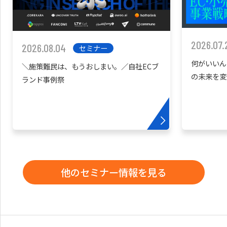
2026.07.
2026.08.04
セミナー
何がいいん
＼施策難民は、もうおしまい。／自社ECブ
の未来を変
ランド事例祭
他のセミナー情報を見る