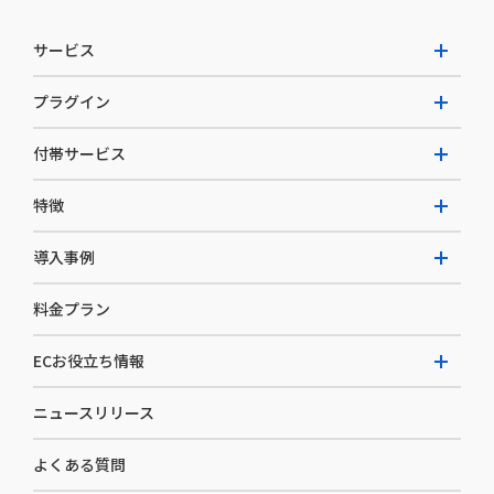
サービス
プラグイン
W2 Commerce Unified
付帯サービス
W2 Commerce Repeat
拡張プラグイン一覧
よくある質問
特徴
W2 Commerce BtoB
AI buddy
決済サービス
W2 Commerce Asia
導入事例
EC運用構築支援・運用支援
メディアコマースとは
料金プラン
カスタマーサクセス
選ばれる理由
導入企業インタビュー
セキュリティ
ECお役立ち情報
開発体制
導入企業一覧
デザイン制作
ニュースリリース
ECノウハウ
コンサルティング
よくある質問
お役立ち資料