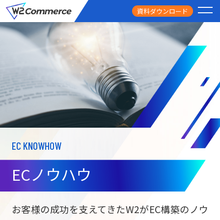
資料ダウンロード
PRODUCT
サービス
PRICE
料金
FEATURE
特徴
EC KNOWHOW
CASE STUDY
導入事例
ECノウハウ
USEFUL
お役立ち情報
W2
Commer
BtoC向け
Unifi
お客様の成功を支えてきたW2がEC構築のノウ
ECサイト構築
NEWS