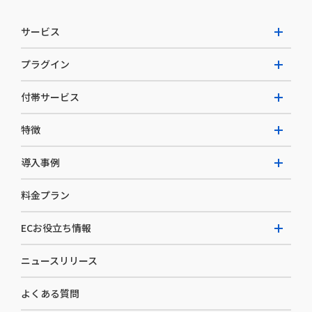
サービス
プラグイン
W2 Commerce Unified
付帯サービス
W2 Commerce Repeat
拡張プラグイン一覧
よくある質問
特徴
W2 Commerce BtoB
AI buddy
決済サービス
W2 Commerce Asia
導入事例
EC運用構築支援・運用支援
メディアコマースとは
料金プラン
カスタマーサクセス
選ばれる理由
導入企業インタビュー
セキュリティ
ECお役立ち情報
開発体制
導入企業一覧
デザイン制作
ニュースリリース
ECノウハウ
コンサルティング
よくある質問
お役立ち資料