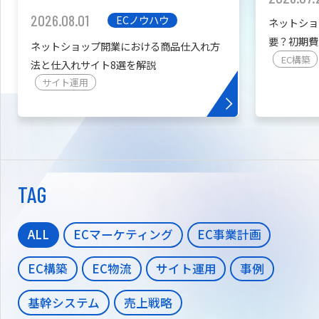
2026.08.01
ECノウハウ
ネットショ
要？初期費
ネットショップ開業における商品仕入れ方
を紹介
EC構築
法と仕入れサイト8選を解説
サイト運用
TAG
ALL
ECマーケティング
EC事業計画
EC構築
EC物流
サイト運用
事例
基幹システム
売上戦略