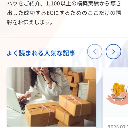
ハウをご紹介。1,100以上の構築実績から導き
ニュース
W2
Commer
サブスク/定期通販
出した成功するECにするためのここだけの情
Repe
ECサイト構築
報をお伝えします。
03-5148-9633
平日/10:0
W2
Comme
BtoB向け
Bto
会社情報
ECサイト構築
TW
よく読まれる人気な記事
W2
Comme
海外進出・現地
Asi
ECサイト構築
拡張プラグイン一覧
AI bud
AI
カスタマイズ開発
2026.07.