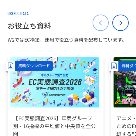
USEFUL DATA
お役立ち資料
W2ではEC構築、運用で役立つ資料を配布しています。
【EC実態調査2026】年商グループ
アニメ・
別・16指標の平均値と中央値を全公
ためのE
開
却する“