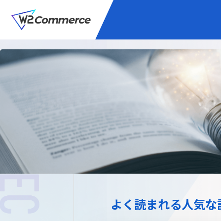
サービス
BtoC向けEC
W2
Commer
Unifi
プラグイン/付帯サ
よく読まれる人気な