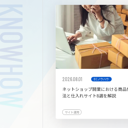
拡張プ
2026.08.01
ECノウハウ
ネットショップ開業における商品
法と仕入れサイト8選を解説
サイト運用