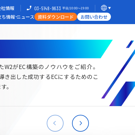
会社情報
03-5148-9633
平日/10:00〜19:00
立ち情報
ニュース
資料ダウンロード
お問い合わせ
導入企業一覧
支援体制
ミナー
Commerce Hack
たW2がEC構築のノウハウをご紹介。
ら導き出した成功するECにするためのこ
B向けECサイト構築
海外進出・現地ECサイト構築
ます。
W2
Commerce
W2
Commerce
BtoB
Asia