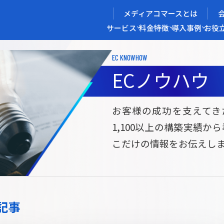
メディアコマースとは
サービス
料金
特徴
導入事例
お役
EC KNOWHOW
メディアコマースを実現する
ECノウハウ
導入企業インタビュー
メディアコマースとは
ECノウハウ
選ばれる理由
お役立ち資料
開発力/
セ
お客様の成功を支えてき
1,100以上の構築実績か
サイト構築
サブスク/定期通販ECサイト構築
Bto
こだけの情報をお伝えし
ce
W2
Commerce
ed
Repeat
ービス
記事