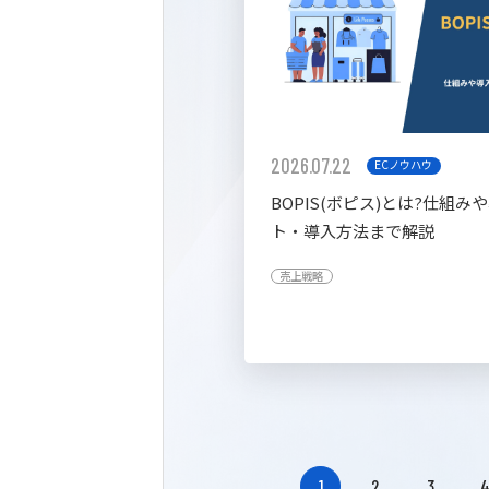
2026.07.22
ECノウハウ
BOPIS(ボピス)とは?仕組み
ト・導入方法まで解説
売上戦略
1
2
3