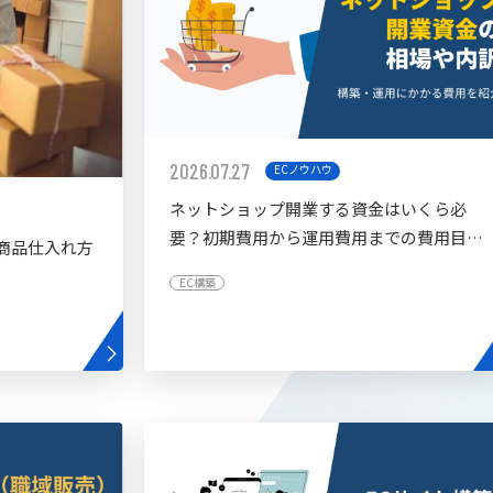
2026.07.27
ECノウハウ
ネットショップ開業する資金はいくら必
要？初期費用から運用費用までの費用目安
商品仕入れ方
を紹介
EC構築