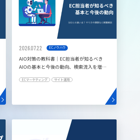
2026.07.22
ECノウハウ
AIO対策の教科書│EC担当者が知るべき
AIOの基本と今後の動向、検索流入を増や
す5つの施策
ECマーケティング
サイト運用