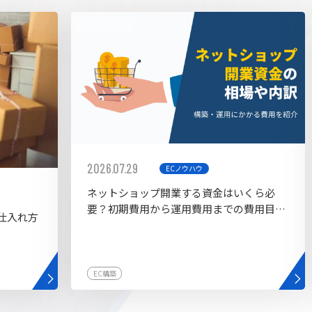
AI bu
ラグイン一覧
AIカスタマイズ開発
2026.07.29
ECノウハウ
ネットショップ開業する資金はいくら必
要？初期費用から運用費用までの費用目安
仕入れ方
を紹介
EC構築