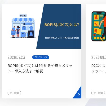
ddy
2026.07.23
2026.08.
ECノウハウ
BOPIS(ボピス)とは?仕組みや導入メリッ
D2Cと
ト・導入方法まで解説
リット、
売上戦略
売上戦略