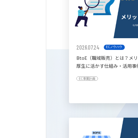
2026.07.24
ECノウハウ
BtoE（職域販売）とは？メ
厚生に活かす仕組み・活用事
すく解説
EC事業計画