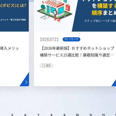
2026.07.22
ECノウハウ
や導入メリッ
【2026年最新版】おすすめネットショップ
構築サービス15選比較！基礎知識や選定基
準も解説！
EC構築
4
5
6
7
8
9
10
11
12