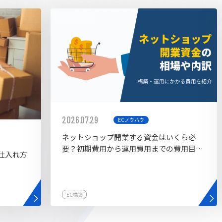
AI bu
ラグイン一覧
AIカスタマイズ開発
2026.07.29
ECノウハウ
ネットショップ開業する資金はいくら必
要？初期費用から運用費用までの費用目安
仕入れ方
を紹介
EC構築