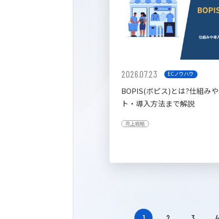
2026.07.23
ECノウハウ
BOPIS(ボピス)とは?仕組み
ト・導入方法まで解説
売上戦略
1
2
3