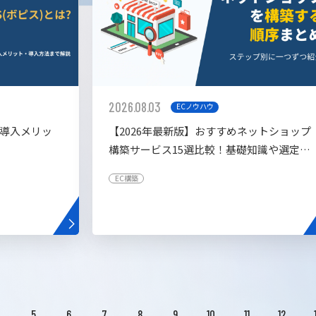
2026.08.03
ECノウハウ
や導入メリッ
【2026年最新版】おすすめネットショップ
構築サービス15選比較！基礎知識や選定基
準も解説！
EC構築
4
5
6
7
8
9
10
11
12