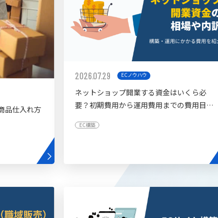
2026.07.29
ECノウハウ
ネットショップ開業する資金はいくら必
要？初期費用から運用費用までの費用目安
商品仕入れ方
を紹介
EC構築