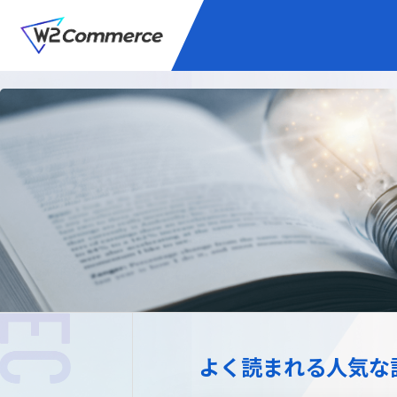
サービス
BtoC向けEC
W2
Commer
Unifi
プラグイン/付帯サ
よく読まれる人気な