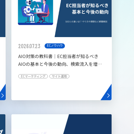
2026.07.23
ECノウハウ
AIO対策の教科書│EC担当者が知るべき
AIOの基本と今後の動向、検索流入を増や
す5つの施策
ECマーケティング
サイト運用