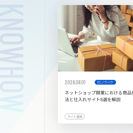
拡張プ
2026.08.01
ECノウハウ
ネットショップ開業における商品
法と仕入れサイト8選を解説
サイト運用