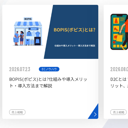
ddy
2026.07.23
2026.08.
ECノウハウ
BOPIS(ボピス)とは?仕組みや導入メリッ
D2Cと
ト・導入方法まで解説
リット、
売上戦略
売上戦略