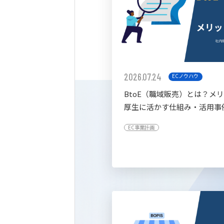
2026.07.24
ECノウハウ
BtoE（職域販売）とは？メ
厚生に活かす仕組み・活用事
すく解説
EC事業計画