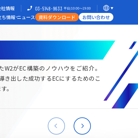
会社情報
03-5148-9633
平日/10:00〜19:00
立ち情報
ニュース
資料ダウンロード
お問い合わせ
導入企業一覧
支援体制
ミナー
Commerce Hack
たW2がEC構築のノウハウをご紹介。
ら導き出した成功するECにするためのこ
B向けECサイト構築
海外進出・現地ECサイト構築
ます。
W2
Commerce
W2
Commerce
BtoB
Asia