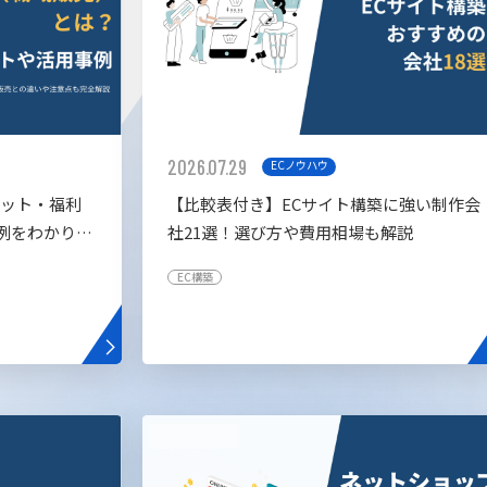
2026.07.29
ECノウハウ
リット・福利
【比較表付き】ECサイト構築に強い制作会
例をわかりや
社21選！選び方や費用相場も解説
EC構築