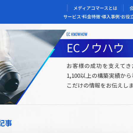
メディアコマースとは
サービス
料金
特徴
導入事例
お役
EC KNOWHOW
メディアコマースを実現する
ECノウハウ
導入企業インタビュー
メディアコマースとは
ECノウハウ
選ばれる理由
お役立ち資料
開発力/
セ
お客様の成功を支えてき
1,100以上の構築実績か
サイト構築
サブスク/定期通販ECサイト構築
Bto
こだけの情報をお伝えし
ce
W2
Commerce
ed
Repeat
ービス
記事