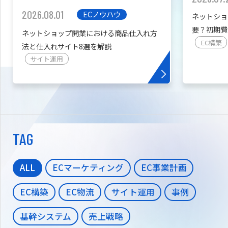
2026.08.01
ECノウハウ
ネットショ
要？初期費
ネットショップ開業における商品仕入れ方
を紹介
EC構築
法と仕入れサイト8選を解説
サイト運用
TAG
ALL
ECマーケティング
EC事業計画
EC構築
EC物流
サイト運用
事例
基幹システム
売上戦略