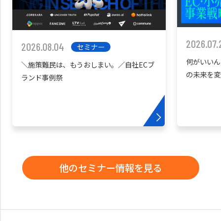
2026.07.
2026.08.04
セミナー
何がいいん
＼施策難民は、もうおしまい。／自社ECブ
の未来を変
ランド事例祭
他のセミナー情報を見る