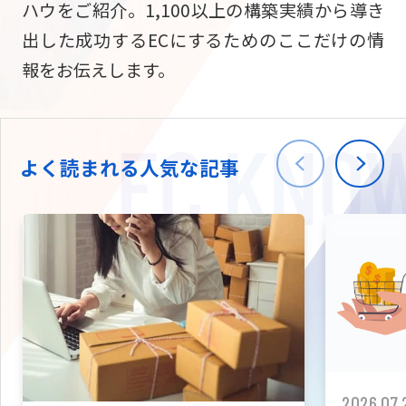
ハウをご紹介。1,100以上の構築実績から導き
ニュース
W2
Commer
サブスク/定期通販
出した成功するECにするためのここだけの情
Repe
ECサイト構築
報をお伝えします。
03-5148-9633
平日/10:0
W2
Comme
BtoB向け
Bto
会社情報
ECサイト構築
TW
よく読まれる人気な記事
W2
Comme
海外進出・現地
Asi
ECサイト構築
拡張プラグイン一覧
AI bud
AI
カスタマイズ開発
2026.07.