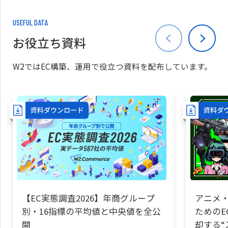
USEFUL DATA
お役立ち資料
W2ではEC構築、運用で役立つ資料を配布しています。
【EC実態調査2026】年商グループ
アニメ・
別・16指標の平均値と中央値を全公
ためのE
開
却する“