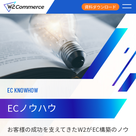
資料ダウンロード
PRODUCT
サービス
PRICE
料金
FEATURE
特徴
EC KNOWHOW
CASE STUDY
導入事例
ECノウハウ
USEFUL
お役立ち情報
W2
Commer
BtoC向け
Unifi
お客様の成功を支えてきたW2がEC構築のノウ
ECサイト構築
NEWS