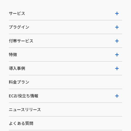
サービス
プラグイン
W2 Commerce Unified
付帯サービス
W2 Commerce Repeat
拡張プラグイン一覧
よくある質問
特徴
W2 Commerce BtoB
AI buddy
決済サービス
W2 Commerce Asia
導入事例
EC運用構築支援・運用支援
メディアコマースとは
料金プラン
カスタマーサクセス
選ばれる理由
導入企業インタビュー
セキュリティ
ECお役立ち情報
開発体制
導入企業一覧
デザイン制作
ニュースリリース
ECノウハウ
コンサルティング
よくある質問
お役立ち資料