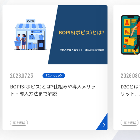
ddy
2026.07.23
2026.08.
ECノウハウ
BOPIS(ボピス)とは?仕組みや導入メリッ
D2Cと
ト・導入方法まで解説
リット、
売上戦略
売上戦略