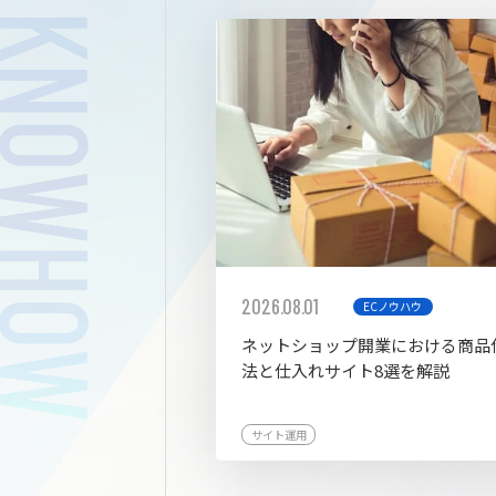
拡張プ
2026.08.01
ECノウハウ
ネットショップ開業における商品
法と仕入れサイト8選を解説
サイト運用