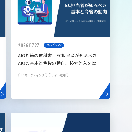
2026.07.23
ECノウハウ
AIO対策の教科書│EC担当者が知るべき
AIOの基本と今後の動向、検索流入を増や
す5つの施策
ECマーケティング
サイト運用