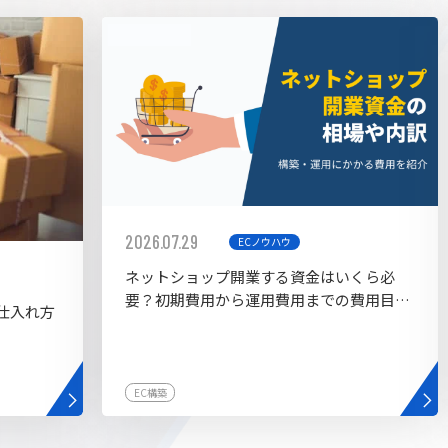
AI bu
ラグイン一覧
AIカスタマイズ開発
2026.07.29
ECノウハウ
ネットショップ開業する資金はいくら必
要？初期費用から運用費用までの費用目安
仕入れ方
を紹介
EC構築