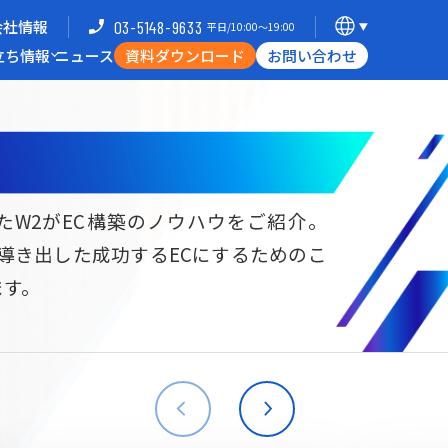
会社情報
03-5148-9633
平日/10:00〜19:00
立ち情報
ニュース
資料ダウンロード
お問い合わせ
導入企業一覧
支援体制
ミナー
Commerce Hack
たW2がEC構築のノウハウをご紹介。
ら導き出した成功するECにするためのこ
B向けECサイト構築
海外進出・現地ECサイト構築
ます。
W2
Commerce
W2
Commerce
BtoB
Asia