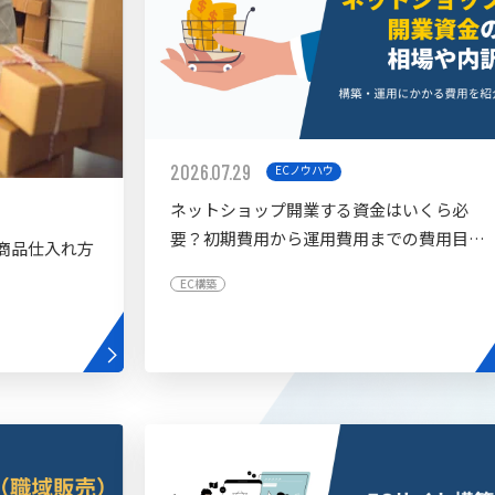
2026.07.29
ECノウハウ
ネットショップ開業する資金はいくら必
要？初期費用から運用費用までの費用目安
商品仕入れ方
を紹介
EC構築