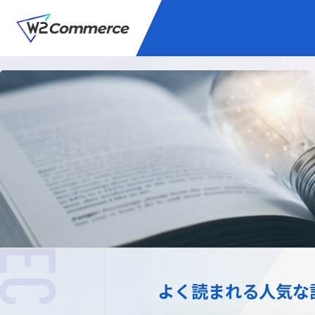
サービス
BtoC向けEC
W2
Commer
Unifi
プラグイン/付帯サ
よく読まれる人気な