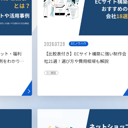
2026.07.29
ECノウハウ
リット・福利
【比較表付き】ECサイト構築に強い制作会
例をわかりや
社21選！選び方や費用相場も解説
EC構築