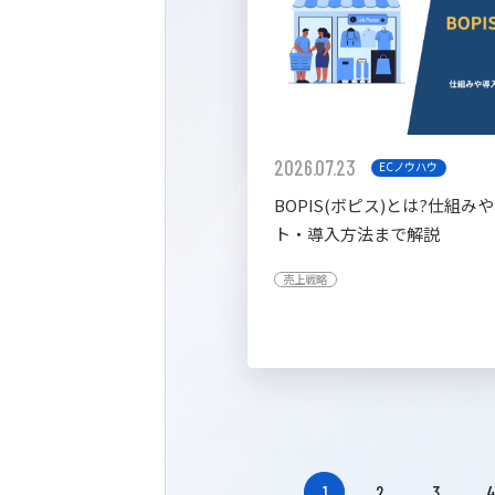
2026.07.23
ECノウハウ
BOPIS(ボピス)とは?仕組み
ト・導入方法まで解説
売上戦略
1
2
3