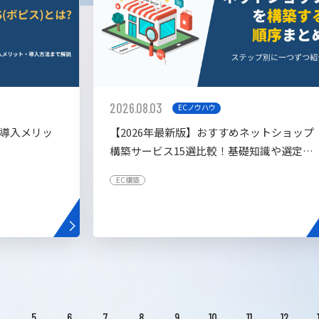
2026.08.03
ECノウハウ
や導入メリッ
【2026年最新版】おすすめネットショップ
構築サービス15選比較！基礎知識や選定基
準も解説！
EC構築
4
5
6
7
8
9
10
11
12