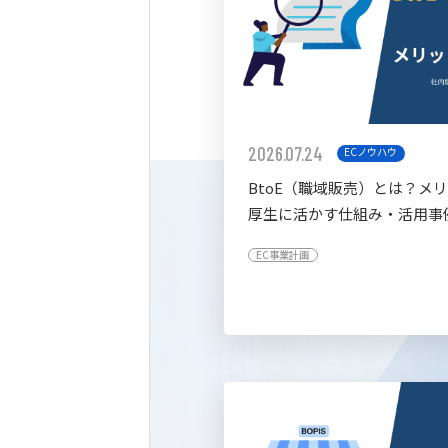
2026.07.24
ECノウハウ
BtoE（職域販売）とは？メ
厚生に活かす仕組み・活用事
すく解説
EC事業計画