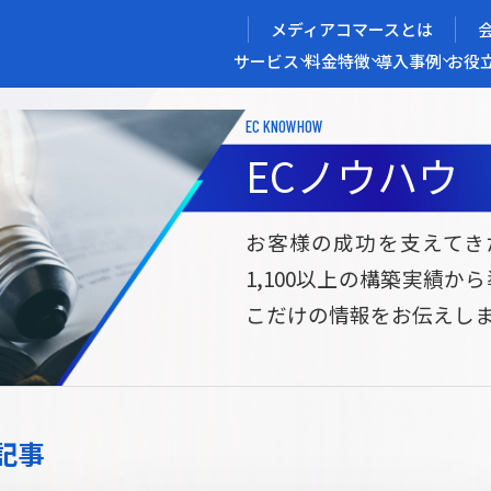
メディアコマースとは
サービス
料金
特徴
導入事例
お役
EC KNOWHOW
メディアコマースを実現する
ECノウハウ
導入企業インタビュー
メディアコマースとは
ECノウハウ
選ばれる理由
お役立ち資料
開発力/
セ
お客様の成功を支えてき
1,100以上の構築実績か
サイト構築
サブスク/定期通販ECサイト構築
Bto
こだけの情報をお伝えし
ce
W2
Commerce
ed
Repeat
ービス
記事