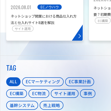
2026.08.01
ECノウハウ
ネットショ
要？初期費
ネットショップ開業における商品仕入れ方
を紹介
EC構築
法と仕入れサイト8選を解説
サイト運用
TAG
ALL
ECマーケティング
EC事業計画
EC構築
EC物流
サイト運用
事例
基幹システム
売上戦略