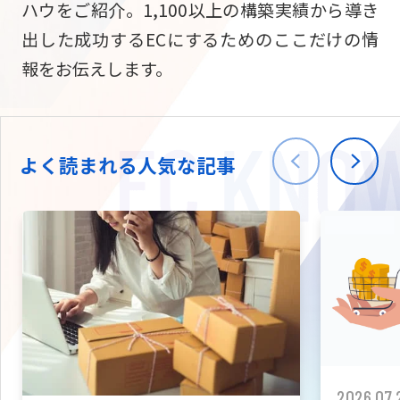
ハウをご紹介。1,100以上の構築実績から導き
ニュース
W2
Commer
サブスク/定期通販
出した成功するECにするためのここだけの情
Repe
ECサイト構築
報をお伝えします。
03-5148-9633
平日/10:0
W2
Comme
BtoB向け
Bto
会社情報
ECサイト構築
TW
よく読まれる人気な記事
W2
Comme
海外進出・現地
Asi
ECサイト構築
拡張プラグイン一覧
AI bud
AI
カスタマイズ開発
2026.07.