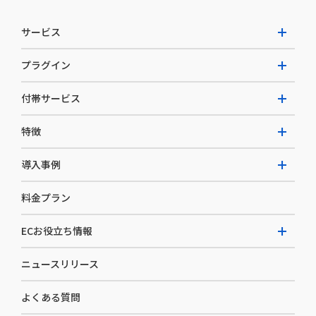
サービス
プラグイン
W2 Commerce Unified
付帯サービス
W2 Commerce Repeat
拡張プラグイン一覧
よくある質問
特徴
W2 Commerce BtoB
AI buddy
決済サービス
W2 Commerce Asia
導入事例
EC運用構築支援・運用支援
メディアコマースとは
料金プラン
カスタマーサクセス
選ばれる理由
導入企業インタビュー
セキュリティ
ECお役立ち情報
開発体制
導入企業一覧
デザイン制作
ニュースリリース
ECノウハウ
コンサルティング
よくある質問
お役立ち資料