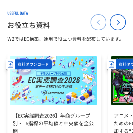
USEFUL DATA
お役立ち資料
W2ではEC構築、運用で役立つ資料を配布しています。
【EC実態調査2026】年商グループ
アニメ・
別・16指標の平均値と中央値を全公
ためのE
開
却する“