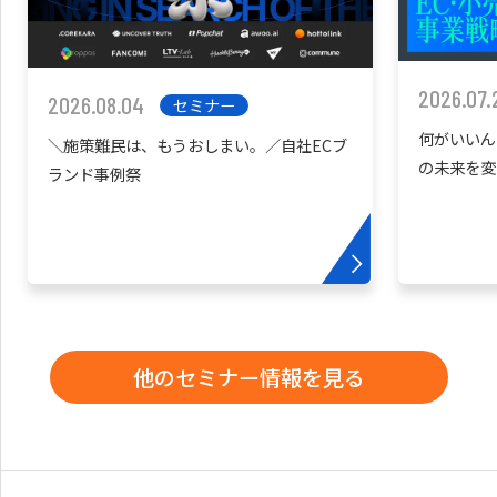
2026.07.
2026.08.04
セミナー
何がいいん
＼施策難民は、もうおしまい。／自社ECブ
の未来を変
ランド事例祭
他のセミナー情報を見る