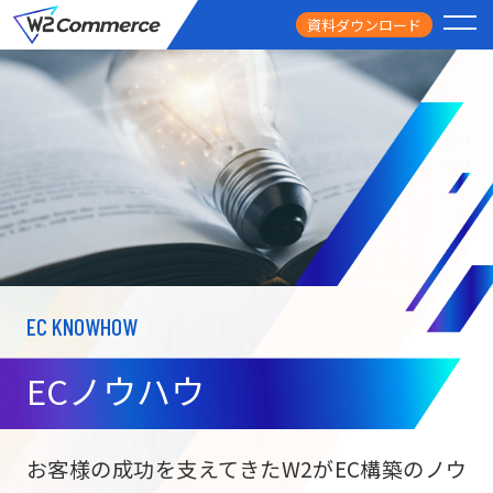
資料ダウンロード
PRODUCT
サービス
PRICE
料金
FEATURE
特徴
EC KNOWHOW
CASE STUDY
導入事例
ECノウハウ
USEFUL
お役立ち情報
W2
Commer
BtoC向け
Unifi
お客様の成功を支えてきたW2がEC構築のノウ
ECサイト構築
NEWS