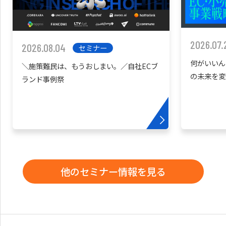
2026.07.
2026.08.04
セミナー
何がいいん
＼施策難民は、もうおしまい。／自社ECブ
の未来を変
ランド事例祭
他のセミナー情報を見る