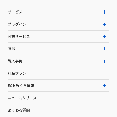
サービス
プラグイン
W2 Commerce Unified
付帯サービス
W2 Commerce Repeat
拡張プラグイン一覧
よくある質問
特徴
W2 Commerce BtoB
AI buddy
決済サービス
W2 Commerce Asia
導入事例
EC運用構築支援・運用支援
メディアコマースとは
料金プラン
カスタマーサクセス
選ばれる理由
導入企業インタビュー
セキュリティ
ECお役立ち情報
開発体制
導入企業一覧
デザイン制作
ニュースリリース
ECノウハウ
コンサルティング
よくある質問
お役立ち資料