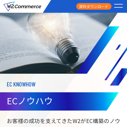
資料ダウンロード
PRODUCT
サービス
PRICE
料金
FEATURE
特徴
EC KNOWHOW
CASE STUDY
導入事例
ECノウハウ
USEFUL
お役立ち情報
W2
Commer
BtoC向け
Unifi
お客様の成功を支えてきたW2がEC構築のノウ
ECサイト構築
NEWS