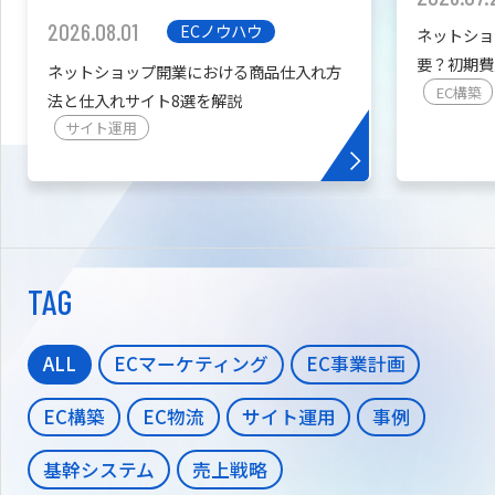
2026.08.01
ECノウハウ
ネットショ
要？初期費
ネットショップ開業における商品仕入れ方
を紹介
EC構築
法と仕入れサイト8選を解説
サイト運用
TAG
ALL
ECマーケティング
EC事業計画
EC構築
EC物流
サイト運用
事例
基幹システム
売上戦略