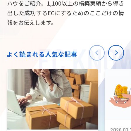
ハウをご紹介。1,100以上の構築実績から導き
ニュース
W2
Commer
サブスク/定期通販
出した成功するECにするためのここだけの情
Repe
ECサイト構築
報をお伝えします。
03-5148-9633
平日/10:0
W2
Comme
BtoB向け
Bto
会社情報
ECサイト構築
TW
よく読まれる人気な記事
W2
Comme
海外進出・現地
Asi
ECサイト構築
拡張プラグイン一覧
AI bud
AI
カスタマイズ開発
2026.07.