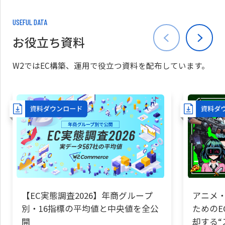
USEFUL DATA
お役立ち資料
W2ではEC構築、運用で役立つ資料を配布しています。
【EC実態調査2026】年商グループ
アニメ・
別・16指標の平均値と中央値を全公
ためのE
開
却する“