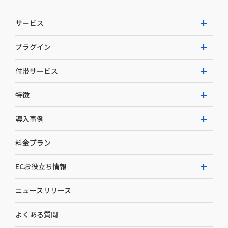
サービス
プラグイン
W2 Commerce Unified
付帯サービス
W2 Commerce Repeat
拡張プラグイン一覧
よくある質問
特徴
W2 Commerce BtoB
AI buddy
決済サービス
W2 Commerce Asia
導入事例
EC運用構築支援・運用支援
メディアコマースとは
料金プラン
カスタマーサクセス
選ばれる理由
導入企業インタビュー
セキュリティ
ECお役立ち情報
開発体制
導入企業一覧
デザイン制作
ニュースリリース
ECノウハウ
コンサルティング
よくある質問
お役立ち資料