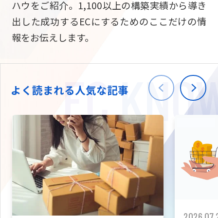
ハウをご紹介。1,100以上の構築実績から導き
ニュース
W2
Commer
サブスク/定期通販
出した成功するECにするためのここだけの情
Repe
ECサイト構築
報をお伝えします。
03-5148-9633
平日/10:0
W2
Comme
BtoB向け
Bto
会社情報
ECサイト構築
TW
よく読まれる人気な記事
W2
Comme
海外進出・現地
Asi
ECサイト構築
拡張プラグイン一覧
AI bud
AI
カスタマイズ開発
2026.07.