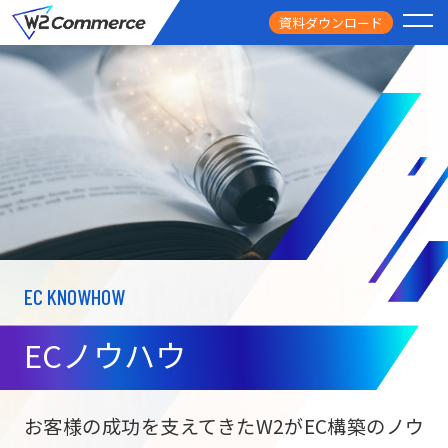
資料ダウンロード
PRODUCT
サービス
PRICE
料金
FEATURE
特徴
EC KNOWHOW
CASE STUDY
導入事例
ECノウハウ
USEFUL
お役立ち情報
W2
Commer
BtoC向け
Unifi
お客様の成功を支えてきたW2がEC構築のノウ
ECサイト構築
NEWS