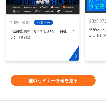
2026.07.
2026.08.04
セミナー
何がいいん
＼施策難民は、もうおしまい。／自社ECブ
の未来を変
ランド事例祭
他のセミナー情報を見る