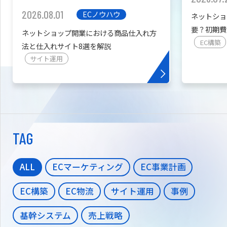
2026.08.01
ECノウハウ
ネットショ
要？初期費
ネットショップ開業における商品仕入れ方
を紹介
EC構築
法と仕入れサイト8選を解説
サイト運用
TAG
ALL
ECマーケティング
EC事業計画
EC構築
EC物流
サイト運用
事例
基幹システム
売上戦略