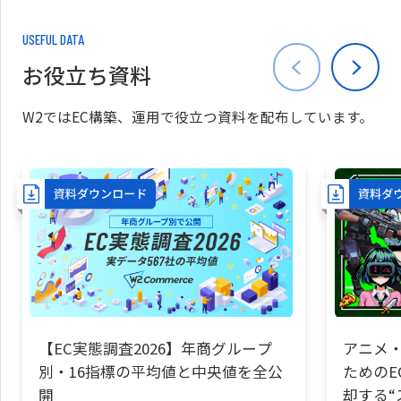
USEFUL DATA
お役立ち資料
W2ではEC構築、運用で役立つ資料を配布しています。
【EC実態調査2026】年商グループ
アニメ・
別・16指標の平均値と中央値を全公
ためのE
開
却する“