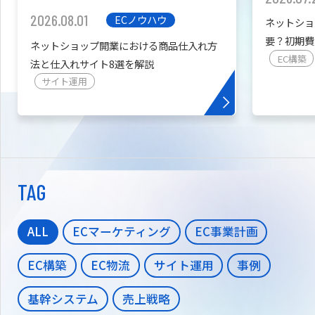
2026.08.01
ECノウハウ
ネットショ
要？初期費
ネットショップ開業における商品仕入れ方
を紹介
EC構築
法と仕入れサイト8選を解説
サイト運用
TAG
ALL
ECマーケティング
EC事業計画
EC構築
EC物流
サイト運用
事例
基幹システム
売上戦略