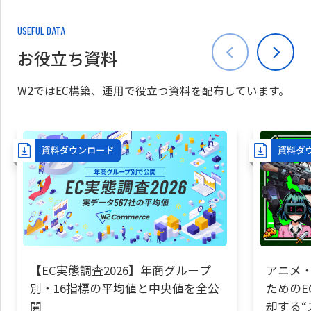
USEFUL DATA
お役立ち資料
W2ではEC構築、運用で役立つ資料を配布しています。
【EC実態調査2026】年商グループ
アニメ・
別・16指標の平均値と中央値を全公
ためのE
開
却する“