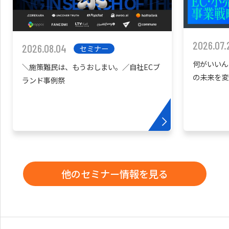
2026.07.
2026.08.04
セミナー
何がいいん
＼施策難民は、もうおしまい。／自社ECブ
の未来を変
ランド事例祭
他のセミナー情報を見る