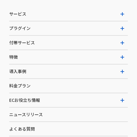
サービス
プラグイン
W2 Commerce Unified
付帯サービス
W2 Commerce Repeat
拡張プラグイン一覧
よくある質問
特徴
W2 Commerce BtoB
AI buddy
決済サービス
W2 Commerce Asia
導入事例
EC運用構築支援・運用支援
メディアコマースとは
料金プラン
カスタマーサクセス
選ばれる理由
導入企業インタビュー
セキュリティ
ECお役立ち情報
開発体制
導入企業一覧
デザイン制作
ニュースリリース
ECノウハウ
コンサルティング
よくある質問
お役立ち資料