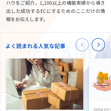
ハウをご紹介。1,100以上の構築実績から導き
ニュース
W2
Commer
サブスク/定期通販
出した成功するECにするためのここだけの情
Repe
ECサイト構築
報をお伝えします。
03-5148-9633
平日/10:0
W2
Comme
BtoB向け
Bto
会社情報
ECサイト構築
TW
よく読まれる人気な記事
W2
Comme
海外進出・現地
Asi
ECサイト構築
拡張プラグイン一覧
AI bud
AI
カスタマイズ開発
2026.07.