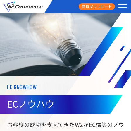
資料ダウンロード
PRODUCT
サービス
PRICE
料金
FEATURE
特徴
EC KNOWHOW
CASE STUDY
導入事例
ECノウハウ
USEFUL
お役立ち情報
W2
Commer
BtoC向け
Unifi
お客様の成功を支えてきたW2がEC構築のノウ
ECサイト構築
NEWS