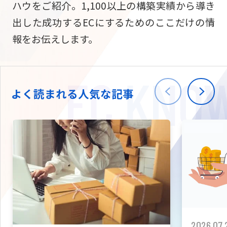
ハウをご紹介。1,100以上の構築実績から導き
ニュース
W2
Commer
サブスク/定期通販
出した成功するECにするためのここだけの情
Repe
ECサイト構築
報をお伝えします。
03-5148-9633
平日/10:0
W2
Comme
BtoB向け
Bto
会社情報
ECサイト構築
TW
よく読まれる人気な記事
W2
Comme
海外進出・現地
Asi
ECサイト構築
拡張プラグイン一覧
AI bud
AI
カスタマイズ開発
2026.07.