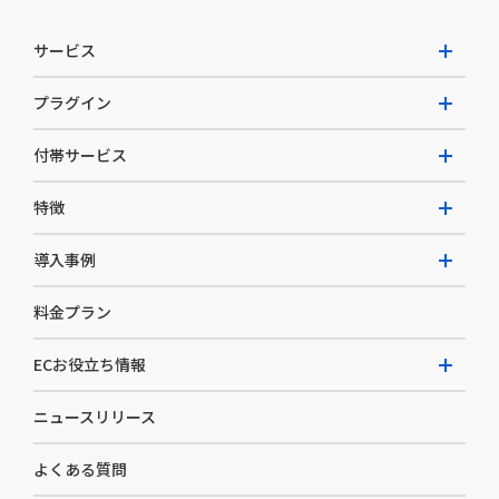
サービス
プラグイン
W2 Commerce Unified
付帯サービス
W2 Commerce Repeat
拡張プラグイン一覧
よくある質問
特徴
W2 Commerce BtoB
AI buddy
決済サービス
W2 Commerce Asia
導入事例
EC運用構築支援・運用支援
メディアコマースとは
料金プラン
カスタマーサクセス
選ばれる理由
導入企業インタビュー
セキュリティ
ECお役立ち情報
開発体制
導入企業一覧
デザイン制作
ニュースリリース
ECノウハウ
コンサルティング
よくある質問
お役立ち資料