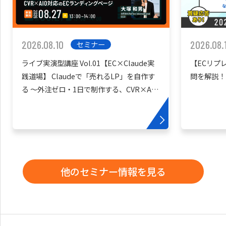
2026.08.10
2026.08.
セミナー
ライブ実演型講座 Vol.01【EC×Claude実
【ECリプ
践道場】 Claudeで「売れるLP」を自作す
問を解説！
る 〜外注ゼロ・1日で制作する、CVR×AIO
対応のECランディングページ〜
他のセミナー情報を見る