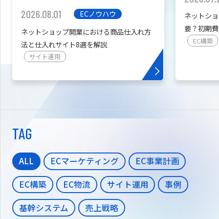
2026.08.01
ECノウハウ
ネットショ
要？初期費
ネットショップ開業における商品仕入れ方
を紹介
EC構築
法と仕入れサイト8選を解説
サイト運用
TAG
ALL
ECマーケティング
EC事業計画
EC構築
EC物流
サイト運用
事例
基幹システム
売上戦略