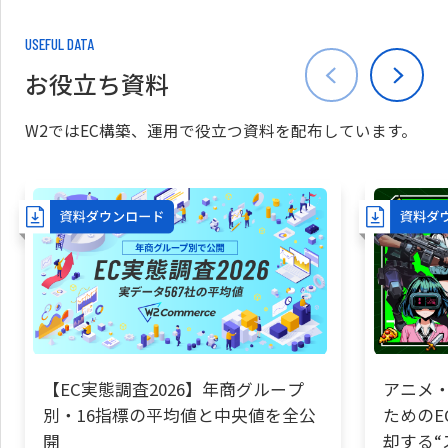
USEFUL DATA
お役立ち資料
W2ではEC構築、運用で役立つ資料を配布しています。
【EC実態調査2026】年商グループ
アニメ・
別・16指標の平均値と中央値を全公
ためのE
開
却する“