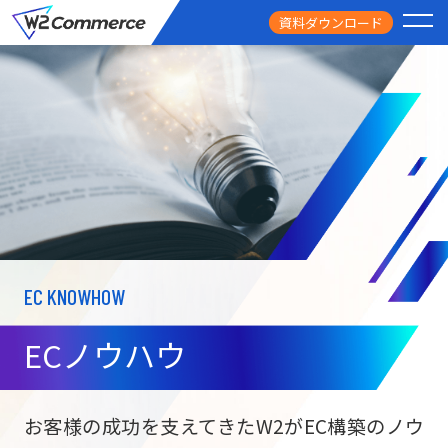
資料ダウンロード
PRODUCT
サービス
PRICE
料金
FEATURE
特徴
EC KNOWHOW
CASE STUDY
導入事例
ECノウハウ
USEFUL
お役立ち情報
W2
Commer
BtoC向け
Unifi
お客様の成功を支えてきたW2がEC構築のノウ
ECサイト構築
NEWS