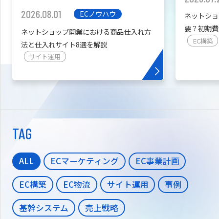
2026.08.01
ECノウハウ
ネットショ
要？初期費
ネットショップ開業における商品仕入れ方
を紹介
EC構築
法と仕入れサイト8選を解説
サイト運用
TAG
ALL
ECマーケティング
EC事業計画
EC構築
EC物流
サイト運用
事例
基幹システム
売上戦略