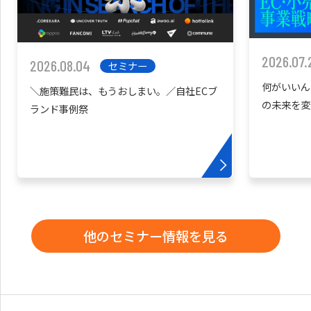
2026.07.
2026.08.04
セミナー
何がいいん
＼施策難民は、もうおしまい。／自社ECブ
の未来を変
ランド事例祭
他のセミナー情報を見る