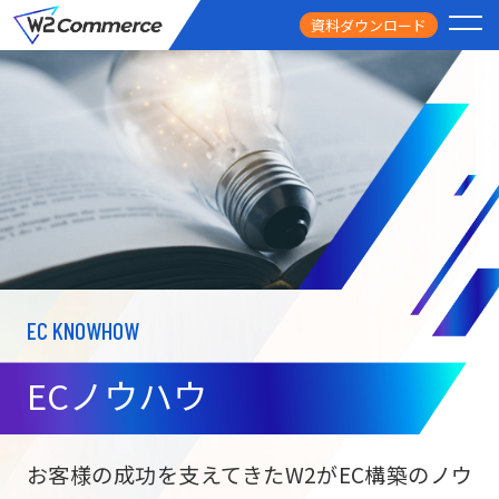
資料ダウンロード
PRODUCT
サービス
PRICE
料金
FEATURE
特徴
EC KNOWHOW
CASE STUDY
導入事例
ECノウハウ
USEFUL
お役立ち情報
W2
Commer
BtoC向け
Unifi
お客様の成功を支えてきたW2がEC構築のノウ
ECサイト構築
NEWS