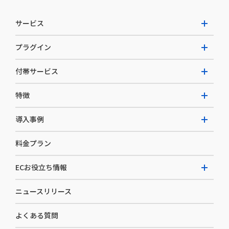
サービス
プラグイン
W2 Commerce Unified
付帯サービス
W2 Commerce Repeat
拡張プラグイン一覧
よくある質問
特徴
W2 Commerce BtoB
AI buddy
決済サービス
W2 Commerce Asia
導入事例
EC運用構築支援・運用支援
メディアコマースとは
料金プラン
カスタマーサクセス
選ばれる理由
導入企業インタビュー
セキュリティ
ECお役立ち情報
開発体制
導入企業一覧
デザイン制作
ニュースリリース
ECノウハウ
コンサルティング
よくある質問
お役立ち資料