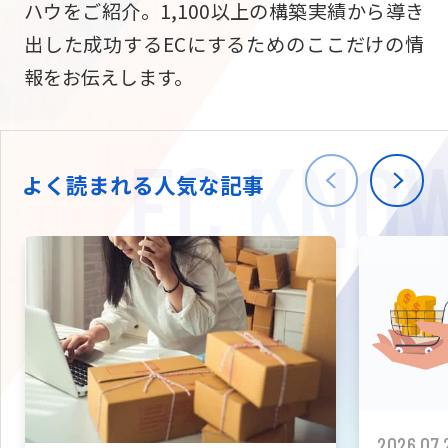
ハウをご紹介。1,100以上の構築実績から導き
ニュース
W2
Commer
サブスク/定期通販
出した成功するECにするためのここだけの情
Repe
ECサイト構築
報をお伝えします。
03-5148-9633
平日/10:0
W2
Comme
BtoB向け
Bto
会社情報
ECサイト構築
TW
よく読まれる人気な記事
W2
Comme
海外進出・現地
Asi
ECサイト構築
拡張プラグイン一覧
AI bud
AI
カスタマイズ開発
2026.07.