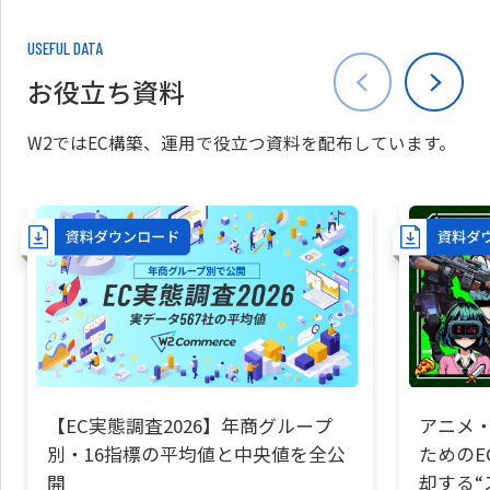
USEFUL DATA
お役立ち資料
W2ではEC構築、運用で役立つ資料を配布しています。
【EC実態調査2026】年商グループ
アニメ・
別・16指標の平均値と中央値を全公
ためのE
開
却する“