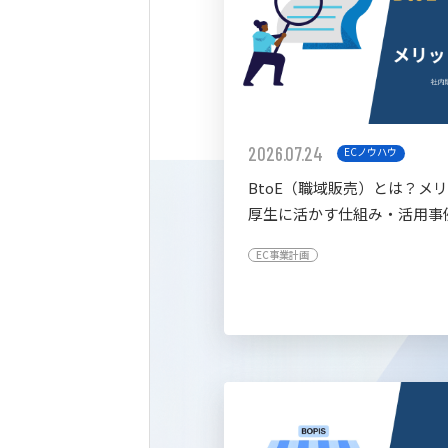
2026.07.24
ECノウハウ
BtoE（職域販売）とは？メ
厚生に活かす仕組み・活用事
すく解説
EC事業計画