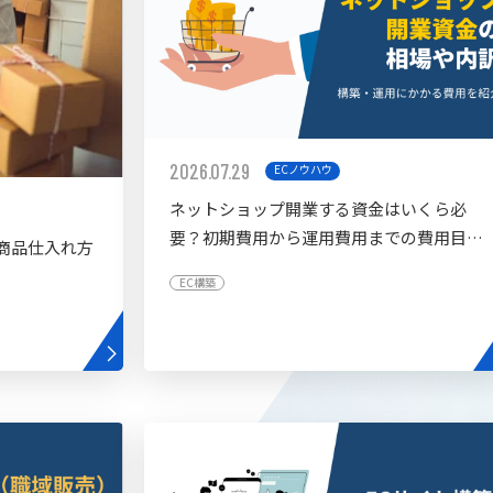
2026.07.29
ECノウハウ
ネットショップ開業する資金はいくら必
要？初期費用から運用費用までの費用目安
商品仕入れ方
を紹介
EC構築