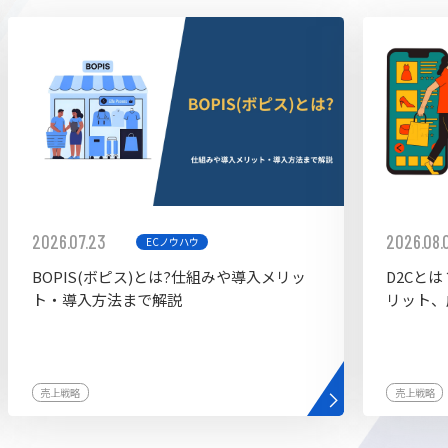
ddy
2026.07.23
2026.08.
ECノウハウ
BOPIS(ボピス)とは?仕組みや導入メリッ
D2Cと
ト・導入方法まで解説
リット、
売上戦略
売上戦略