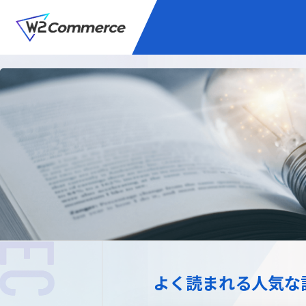
サービス
BtoC向けEC
W2
Commer
Unifi
プラグイン/付帯サ
よく読まれる人気な