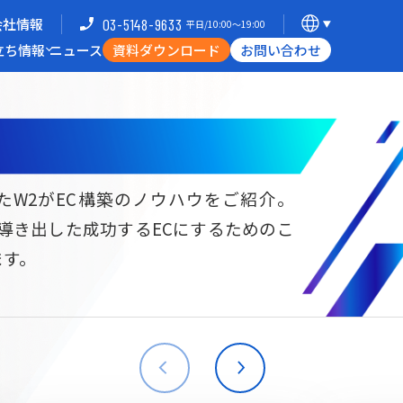
会社情報
03-5148-9633
平日/10:00〜19:00
立ち情報
ニュース
資料ダウンロード
お問い合わせ
導入企業一覧
支援体制
ミナー
Commerce Hack
たW2がEC構築のノウハウをご紹介。
ら導き出した成功するECにするためのこ
B向けECサイト構築
海外進出・現地ECサイト構築
ます。
W2
Commerce
W2
Commerce
BtoB
Asia