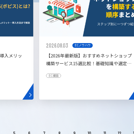
2026.08.03
ECノウハウ
や導入メリッ
【2026年最新版】おすすめネットショップ
構築サービス15選比較！基礎知識や選定基
準も解説！
EC構築
4
5
6
7
8
9
10
11
12