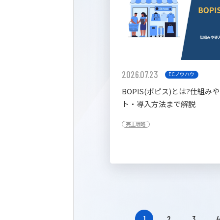
2026.07.23
ECノウハウ
BOPIS(ボピス)とは?仕組み
ト・導入方法まで解説
売上戦略
1
2
3