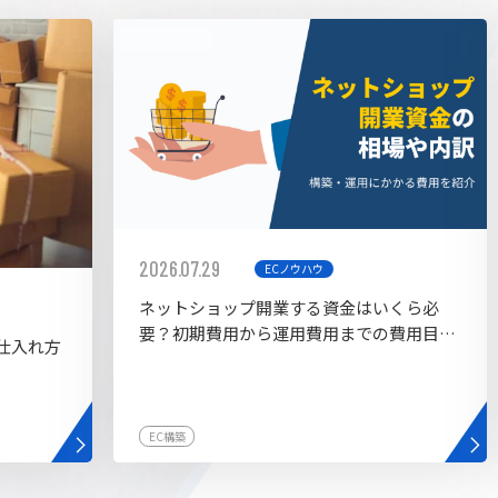
AI bu
ラグイン一覧
AIカスタマイズ開発
2026.07.29
ECノウハウ
ネットショップ開業する資金はいくら必
要？初期費用から運用費用までの費用目安
仕入れ方
を紹介
EC構築