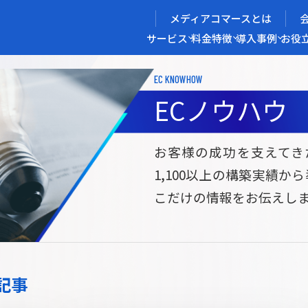
メディアコマースとは
サービス
料金
特徴
導入事例
お役
EC KNOWHOW
メディアコマースを実現する
ECノウハウ
導入企業インタビュー
メディアコマースとは
ECノウハウ
選ばれる理由
お役立ち資料
開発力/
セ
お客様の成功を支えてき
1,100以上の構築実績か
サイト構築
サブスク/定期通販ECサイト構築
Bto
こだけの情報をお伝えし
ce
W2
Commerce
ed
Repeat
ービス
記事