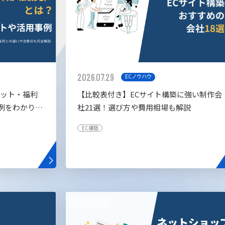
2026.07.29
ECノウハウ
リット・福利
【比較表付き】ECサイト構築に強い制作会
例をわかりや
社21選！選び方や費用相場も解説
EC構築