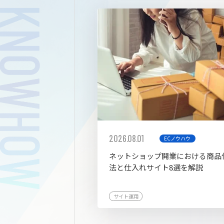
拡張プ
2026.08.01
ECノウハウ
ネットショップ開業における商品
法と仕入れサイト8選を解説
サイト運用