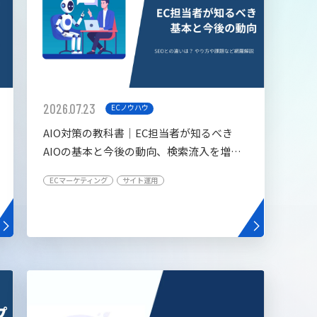
2026.07.23
ECノウハウ
AIO対策の教科書│EC担当者が知るべき
AIOの基本と今後の動向、検索流入を増や
す5つの施策
ECマーケティング
サイト運用