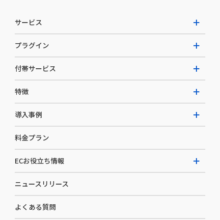
サービス
プラグイン
W2 Commerce Unified
付帯サービス
W2 Commerce Repeat
拡張プラグイン一覧
よくある質問
特徴
W2 Commerce BtoB
AI buddy
決済サービス
W2 Commerce Asia
導入事例
EC運用構築支援・運用支援
メディアコマースとは
料金プラン
カスタマーサクセス
選ばれる理由
導入企業インタビュー
セキュリティ
ECお役立ち情報
開発体制
導入企業一覧
デザイン制作
ニュースリリース
ECノウハウ
コンサルティング
よくある質問
お役立ち資料