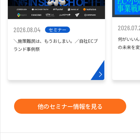
2026.07.
2026.08.04
セミナー
何がいいん
＼施策難民は、もうおしまい。／自社ECブ
の未来を変
ランド事例祭
他のセミナー情報を見る