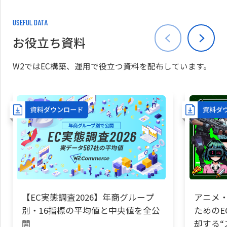
USEFUL DATA
お役立ち資料
W2ではEC構築、運用で役立つ資料を配布しています。
【EC実態調査2026】年商グループ
アニメ・
別・16指標の平均値と中央値を全公
ためのE
開
却する“