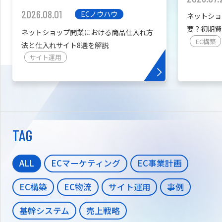
2026.08.01
ECノウハウ
ネットショ
要？初期費
ネットショップ開業における商品仕入れ方
を紹介
EC構築
法と仕入れサイト8選を解説
サイト運用
TAG
ALL
ECマーケティング
EC事業計画
EC構築
EC物流
サイト運用
事例
基幹システム
売上戦略