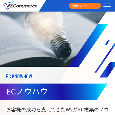
資料ダウンロード
PRODUCT
サービス
PRICE
料金
FEATURE
特徴
EC KNOWHOW
CASE STUDY
導入事例
ECノウハウ
USEFUL
お役立ち情報
W2
Commer
BtoC向け
Unifi
お客様の成功を支えてきたW2がEC構築のノウ
ECサイト構築
NEWS