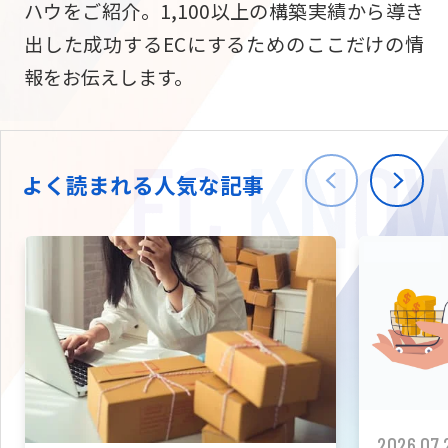
ハウをご紹介。1,100以上の構築実績から導き
ニュース
W2
Commer
サブスク/定期通販
出した成功するECにするためのここだけの情
Repe
ECサイト構築
報をお伝えします。
03-5148-9633
平日/10:0
W2
Comme
BtoB向け
Bto
会社情報
ECサイト構築
TW
よく読まれる人気な記事
W2
Comme
海外進出・現地
Asi
ECサイト構築
拡張プラグイン一覧
AI bud
AI
カスタマイズ開発
2026.07.