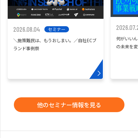
2026.07.
2026.08.04
セミナー
何がいいん
＼施策難民は、もうおしまい。／自社ECブ
の未来を変
ランド事例祭
他のセミナー情報を見る