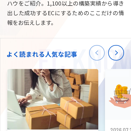
ハウをご紹介。1,100以上の構築実績から導き
ニュース
W2
Commer
サブスク/定期通販
出した成功するECにするためのここだけの情
Repe
ECサイト構築
報をお伝えします。
03-5148-9633
平日/10:0
W2
Comme
BtoB向け
Bto
会社情報
ECサイト構築
TW
よく読まれる人気な記事
W2
Comme
海外進出・現地
Asi
ECサイト構築
拡張プラグイン一覧
AI bud
AI
カスタマイズ開発
2026.07.