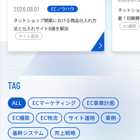
2026.08.01
ECノウハウ
ネットショ
要？初期費
ネットショップ開業における商品仕入れ方
を紹介
EC構築
法と仕入れサイト8選を解説
サイト運用
TAG
ALL
ECマーケティング
EC事業計画
EC構築
EC物流
サイト運用
事例
基幹システム
売上戦略