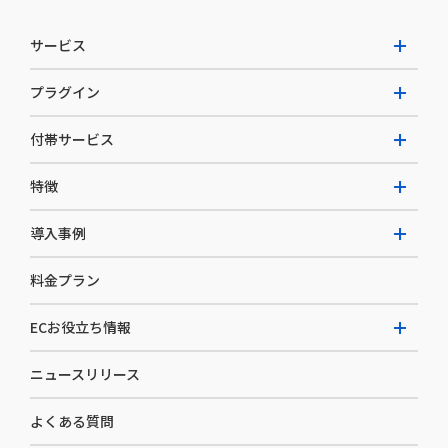
サービス
プラグイン
W2 Commerce Unified
付帯サービス
W2 Commerce Repeat
拡張プラグイン一覧
よくある質問
特徴
W2 Commerce BtoB
AI buddy
決済サービス
W2 Commerce Asia
導入事例
EC運用構築支援・運用支援
メディアコマースとは
料金プラン
カスタマーサクセス
選ばれる理由
導入企業インタビュー
セキュリティ
ECお役立ち情報
開発体制
導入企業一覧
デザイン制作
ニュースリリース
ECノウハウ
コンサルティング
よくある質問
お役立ち資料