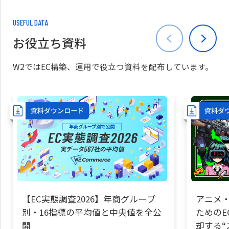
USEFUL DATA
お役立ち資料
W2ではEC構築、運用で役立つ資料を配布しています。
【EC実態調査2026】年商グループ
アニメ・
別・16指標の平均値と中央値を全公
ためのE
開
却する“