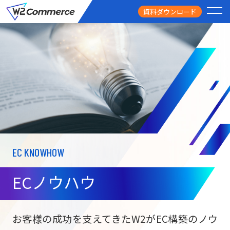
資料ダウンロード
PRODUCT
サービス
PRICE
料金
FEATURE
特徴
EC KNOWHOW
CASE STUDY
導入事例
ECノウハウ
USEFUL
お役立ち情報
W2
Commer
BtoC向け
Unifi
お客様の成功を支えてきたW2がEC構築のノウ
ECサイト構築
NEWS