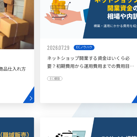
2026.07.29
ECノウハウ
ネットショップ開業する資金はいくら必
要？初期費用から運用費用までの費用目安
商品仕入れ方
を紹介
EC構築