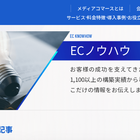
メディアコマースとは
サービス
料金
特徴
導入事例
お役
EC KNOWHOW
メディアコマースを実現する
ECノウハウ
導入企業インタビュー
メディアコマースとは
ECノウハウ
選ばれる理由
お役立ち資料
開発力/
セ
お客様の成功を支えてき
1,100以上の構築実績か
サイト構築
サブスク/定期通販ECサイト構築
Bto
こだけの情報をお伝えし
ce
W2
Commerce
ed
Repeat
ービス
記事