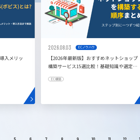
2026.08.03
ECノウハウ
や導入メリッ
【2026年最新版】おすすめネットショップ
構築サービス15選比較！基礎知識や選定基
準も解説！
EC構築
4
5
6
7
8
9
10
11
12