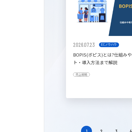
2026.07.23
ECノウハウ
BOPIS(ボピス)とは?仕組み
ト・導入方法まで解説
売上戦略
1
2
3