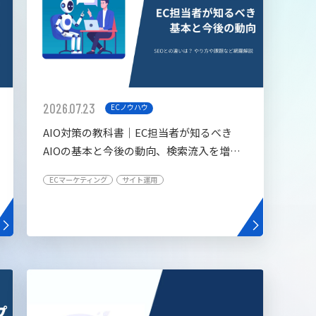
2026.07.23
ECノウハウ
AIO対策の教科書│EC担当者が知るべき
AIOの基本と今後の動向、検索流入を増や
す5つの施策
ECマーケティング
サイト運用