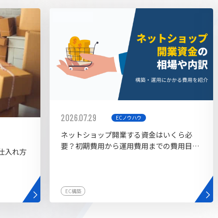
AI bu
ラグイン一覧
AIカスタマイズ開発
2026.07.29
ECノウハウ
ネットショップ開業する資金はいくら必
要？初期費用から運用費用までの費用目安
仕入れ方
を紹介
EC構築