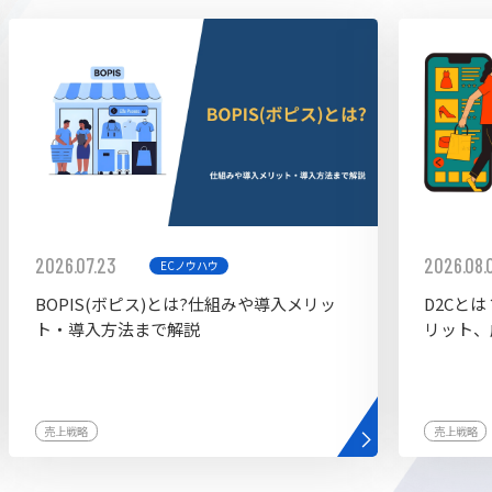
ddy
2026.07.23
2026.08.
ECノウハウ
BOPIS(ボピス)とは?仕組みや導入メリッ
D2Cと
ト・導入方法まで解説
リット、
売上戦略
売上戦略