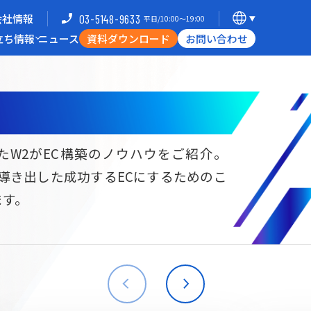
会社情報
03-5148-9633
平日/10:00〜19:00
立ち情報
ニュース
資料ダウンロード
お問い合わせ
導入企業一覧
支援体制
ミナー
Commerce Hack
たW2がEC構築のノウハウをご紹介。
ら導き出した成功するECにするためのこ
B向けECサイト構築
海外進出・現地ECサイト構築
ます。
W2
Commerce
W2
Commerce
BtoB
Asia