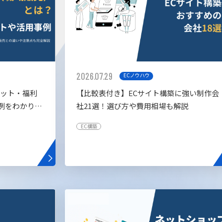
2026.07.29
ECノウハウ
リット・福利
【比較表付き】ECサイト構築に強い制作会
例をわかりや
社21選！選び方や費用相場も解説
EC構築