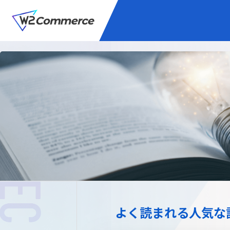
サービス
BtoC向けEC
W2
Commer
Unifi
プラグイン/付帯サ
よく読まれる人気な