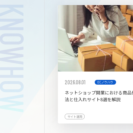
拡張プ
2026.08.01
ECノウハウ
ネットショップ開業における商品
法と仕入れサイト8選を解説
サイト運用