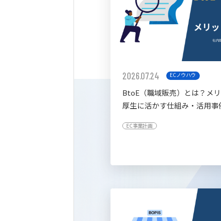
2026.07.24
ECノウハウ
BtoE（職域販売）とは？メ
厚生に活かす仕組み・活用事
すく解説
EC事業計画