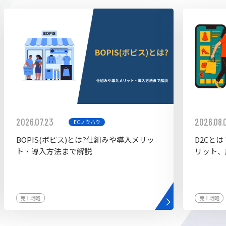
ddy
2026.07.23
2026.08.
ECノウハウ
BOPIS(ボピス)とは?仕組みや導入メリッ
D2Cと
ト・導入方法まで解説
リット、
売上戦略
売上戦略