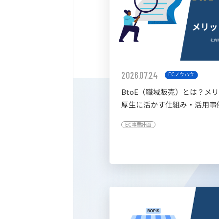
2026.07.24
ECノウハウ
BtoE（職域販売）とは？メ
厚生に活かす仕組み・活用事
すく解説
EC事業計画