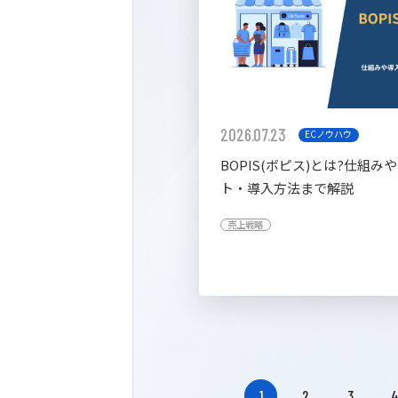
2026.07.23
ECノウハウ
BOPIS(ボピス)とは?仕組み
ト・導入方法まで解説
売上戦略
1
2
3