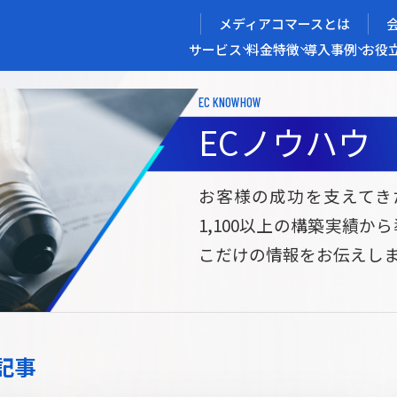
メディアコマースとは
サービス
料金
特徴
導入事例
お役
EC KNOWHOW
メディアコマースを実現する
ECノウハウ
導入企業インタビュー
メディアコマースとは
ECノウハウ
選ばれる理由
お役立ち資料
開発力/
セ
お客様の成功を支えてき
1,100以上の構築実績か
サイト構築
サブスク/定期通販ECサイト構築
Bto
こだけの情報をお伝えし
ce
W2
Commerce
ed
Repeat
ービス
記事