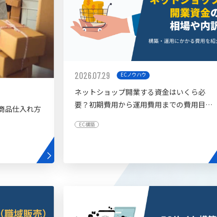
2026.07.29
ECノウハウ
ネットショップ開業する資金はいくら必
要？初期費用から運用費用までの費用目安
商品仕入れ方
を紹介
EC構築