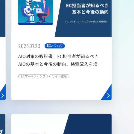
2026.07.23
ECノウハウ
AIO対策の教科書│EC担当者が知るべき
AIOの基本と今後の動向、検索流入を増や
す5つの施策
ECマーケティング
サイト運用