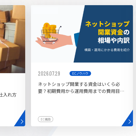
AI bu
ラグイン一覧
AIカスタマイズ開発
2026.07.29
ECノウハウ
ネットショップ開業する資金はいくら必
要？初期費用から運用費用までの費用目安
仕入れ方
を紹介
EC構築