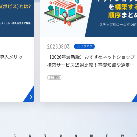
2026.08.03
ECノウハウ
や導入メリッ
【2026年最新版】おすすめネットショップ
構築サービス15選比較！基礎知識や選定基
準も解説！
EC構築
4
5
6
7
8
9
10
11
12