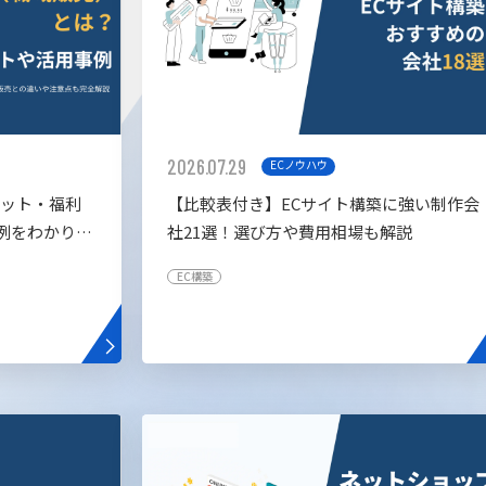
2026.07.29
ECノウハウ
リット・福利
【比較表付き】ECサイト構築に強い制作会
例をわかりや
社21選！選び方や費用相場も解説
EC構築