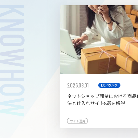
拡張プ
2026.08.01
ECノウハウ
ネットショップ開業における商品
法と仕入れサイト8選を解説
サイト運用