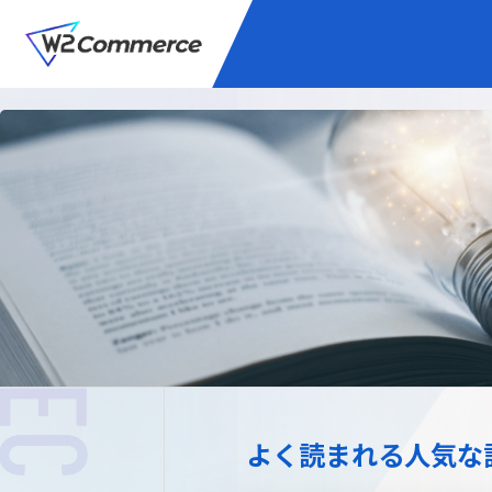
サービス
BtoC向けEC
W2
Commer
Unifi
プラグイン/付帯サ
よく読まれる人気な