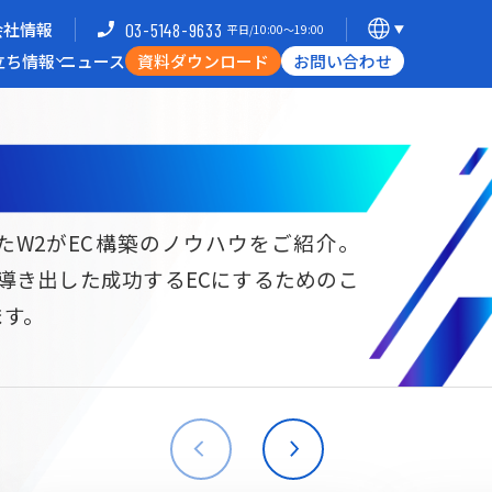
会社情報
03-5148-9633
平日/10:00〜19:00
立ち情報
ニュース
資料ダウンロード
お問い合わせ
導入企業一覧
支援体制
ミナー
Commerce Hack
たW2がEC構築のノウハウをご紹介。
ら導き出した成功するECにするためのこ
B向けECサイト構築
海外進出・現地ECサイト構築
ます。
W2
Commerce
W2
Commerce
BtoB
Asia