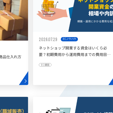
2026.07.29
ECノウハウ
ネットショップ開業する資金はいくら必
要？初期費用から運用費用までの費用目安
商品仕入れ方
を紹介
EC構築