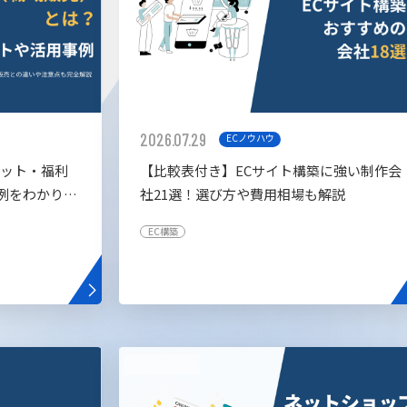
2026.07.29
ECノウハウ
リット・福利
【比較表付き】ECサイト構築に強い制作会
例をわかりや
社21選！選び方や費用相場も解説
EC構築