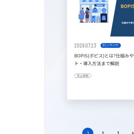
2026.07.23
ECノウハウ
BOPIS(ボピス)とは?仕組み
ト・導入方法まで解説
売上戦略
1
2
3