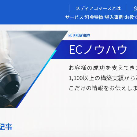
メディアコマースとは
サービス
料金
特徴
導入事例
お役
EC KNOWHOW
メディアコマースを実現する
ECノウハウ
導入企業インタビュー
メディアコマースとは
ECノウハウ
選ばれる理由
お役立ち資料
開発力/
セ
お客様の成功を支えてき
1,100以上の構築実績か
サイト構築
サブスク/定期通販ECサイト構築
Bto
こだけの情報をお伝えし
ce
W2
Commerce
ed
Repeat
ービス
記事