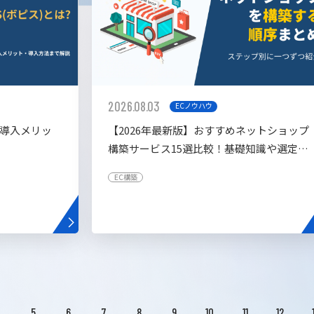
2026.08.03
ECノウハウ
や導入メリッ
【2026年最新版】おすすめネットショップ
構築サービス15選比較！基礎知識や選定基
準も解説！
EC構築
4
5
6
7
8
9
10
11
12