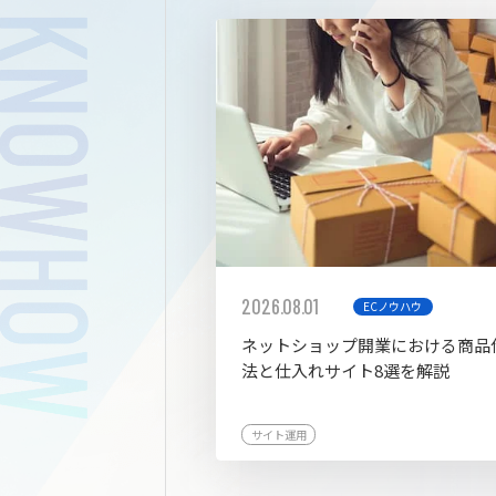
拡張プ
2026.08.01
ECノウハウ
ネットショップ開業における商品
法と仕入れサイト8選を解説
サイト運用