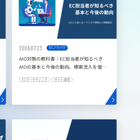
2026.07.23
ECノウハウ
AIO対策の教科書│EC担当者が知るべき
AIOの基本と今後の動向、検索流入を増や
す5つの施策
ECマーケティング
サイト運用