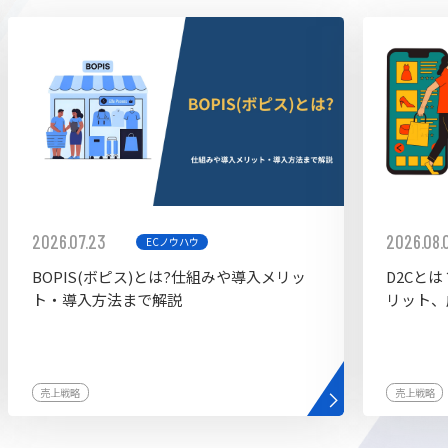
ddy
2026.07.23
2026.08.
ECノウハウ
BOPIS(ボピス)とは?仕組みや導入メリッ
D2Cと
ト・導入方法まで解説
リット、
売上戦略
売上戦略