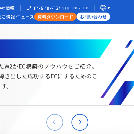
会社情報
03-5148-9633
平日/10:00〜19:00
立ち情報
ニュース
資料ダウンロード
お問い合わせ
導入企業一覧
支援体制
ミナー
Commerce Hack
たW2がEC構築のノウハウをご紹介。
ら導き出した成功するECにするためのこ
B向けECサイト構築
海外進出・現地ECサイト構築
ます。
W2
Commerce
W2
Commerce
BtoB
Asia