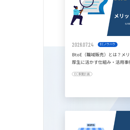
2026.07.24
ECノウハウ
BtoE（職域販売）とは？メ
厚生に活かす仕組み・活用事
すく解説
EC事業計画