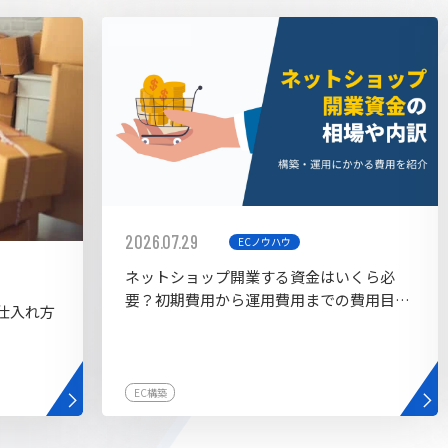
AI bu
ラグイン一覧
AIカスタマイズ開発
2026.07.29
ECノウハウ
ネットショップ開業する資金はいくら必
要？初期費用から運用費用までの費用目安
仕入れ方
を紹介
EC構築