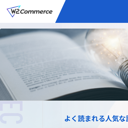
サービス
BtoC向けEC
W2
Commer
Unifi
プラグイン/付帯サ
よく読まれる人気な