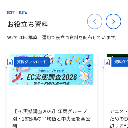
USEFUL DATA
お役立ち資料
W2ではEC構築、運用で役立つ資料を配布しています。
【EC実態調査2026】年商グループ
アニメ・
別・16指標の平均値と中央値を全公
ためのE
開
却する“