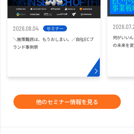
2026.07.
2026.08.04
セミナー
何がいいん
＼施策難民は、もうおしまい。／自社ECブ
の未来を変
ランド事例祭
他のセミナー情報を見る