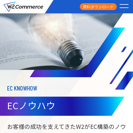
資料ダウンロード
PRODUCT
サービス
PRICE
料金
FEATURE
特徴
EC KNOWHOW
CASE STUDY
導入事例
ECノウハウ
USEFUL
お役立ち情報
W2
Commer
BtoC向け
Unifi
お客様の成功を支えてきたW2がEC構築のノウ
ECサイト構築
NEWS