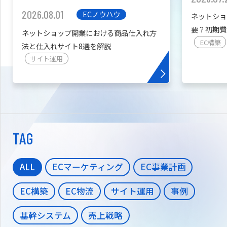
2026.08.01
ECノウハウ
ネットショ
要？初期費
ネットショップ開業における商品仕入れ方
を紹介
EC構築
法と仕入れサイト8選を解説
サイト運用
TAG
ALL
ECマーケティング
EC事業計画
EC構築
EC物流
サイト運用
事例
基幹システム
売上戦略