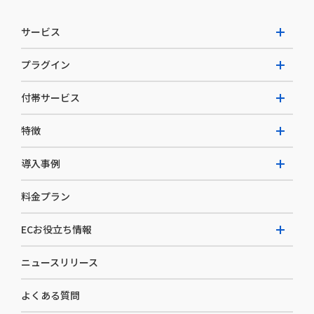
サービス
プラグイン
W2 Commerce Unified
付帯サービス
W2 Commerce Repeat
拡張プラグイン一覧
よくある質問
特徴
W2 Commerce BtoB
AI buddy
決済サービス
W2 Commerce Asia
導入事例
EC運用構築支援・運用支援
メディアコマースとは
料金プラン
カスタマーサクセス
選ばれる理由
導入企業インタビュー
セキュリティ
ECお役立ち情報
開発体制
導入企業一覧
デザイン制作
ニュースリリース
ECノウハウ
コンサルティング
よくある質問
お役立ち資料