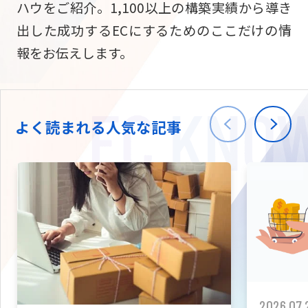
ハウをご紹介。1,100以上の構築実績から導き
ニュース
W2
Commer
サブスク/定期通販
出した成功するECにするためのここだけの情
Repe
ECサイト構築
報をお伝えします。
03-5148-9633
平日/10:0
W2
Comme
BtoB向け
Bto
会社情報
ECサイト構築
TW
よく読まれる人気な記事
W2
Comme
海外進出・現地
Asi
ECサイト構築
拡張プラグイン一覧
AI bud
AI
カスタマイズ開発
2026.07.