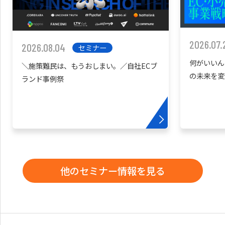
2026.07.
2026.08.04
セミナー
何がいいん
＼施策難民は、もうおしまい。／自社ECブ
の未来を変
ランド事例祭
他のセミナー情報を見る