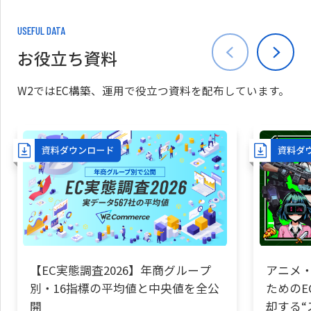
USEFUL DATA
お役立ち資料
W2ではEC構築、運用で役立つ資料を配布しています。
【EC実態調査2026】年商グループ
アニメ・
別・16指標の平均値と中央値を全公
ためのE
開
却する“