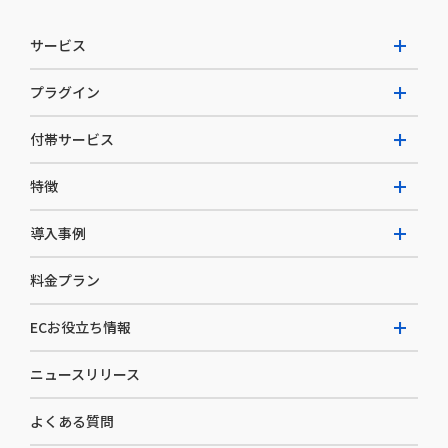
サービス
プラグイン
W2 Commerce Unified
付帯サービス
W2 Commerce Repeat
拡張プラグイン一覧
よくある質問
特徴
W2 Commerce BtoB
AI buddy
決済サービス
W2 Commerce Asia
導入事例
EC運用構築支援・運用支援
メディアコマースとは
料金プラン
カスタマーサクセス
選ばれる理由
導入企業インタビュー
セキュリティ
ECお役立ち情報
開発体制
導入企業一覧
デザイン制作
ニュースリリース
ECノウハウ
コンサルティング
よくある質問
お役立ち資料