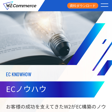
資料ダウンロード
PRODUCT
サービス
PRICE
料金
FEATURE
特徴
EC KNOWHOW
CASE STUDY
導入事例
ECノウハウ
USEFUL
お役立ち情報
W2
Commer
BtoC向け
Unifi
お客様の成功を支えてきたW2がEC構築のノウ
ECサイト構築
NEWS