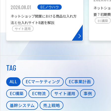
2026.08.01
ECノウハウ
ネットショ
要？初期費
ネットショップ開業における商品仕入れ方
を紹介
EC構築
法と仕入れサイト8選を解説
サイト運用
TAG
ALL
ECマーケティング
EC事業計画
EC構築
EC物流
サイト運用
事例
基幹システム
売上戦略