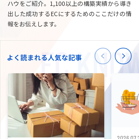
ハウをご紹介。1,100以上の構築実績から導き
ニュース
W2
Commer
サブスク/定期通販
出した成功するECにするためのここだけの情
Repe
ECサイト構築
報をお伝えします。
03-5148-9633
平日/10:0
W2
Comme
BtoB向け
Bto
会社情報
ECサイト構築
TW
よく読まれる人気な記事
W2
Comme
海外進出・現地
Asi
ECサイト構築
拡張プラグイン一覧
AI bud
AI
カスタマイズ開発
2026.07.