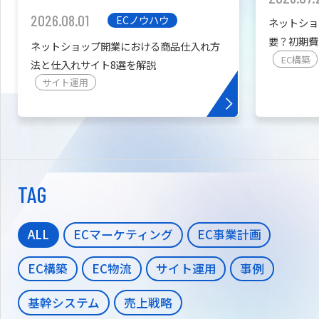
2026.08.01
ECノウハウ
ネットショ
要？初期費
ネットショップ開業における商品仕入れ方
を紹介
EC構築
法と仕入れサイト8選を解説
サイト運用
TAG
ALL
ECマーケティング
EC事業計画
EC構築
EC物流
サイト運用
事例
基幹システム
売上戦略