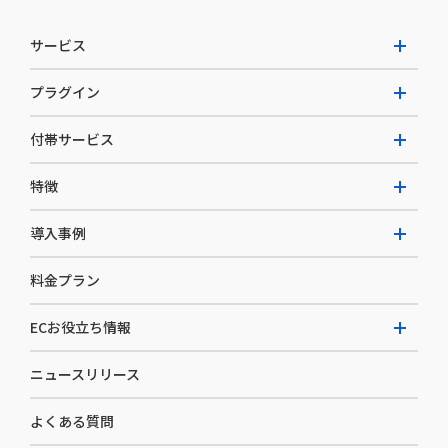
サービス
プラグイン
W2 Commerce Unified
付帯サービス
W2 Commerce Repeat
拡張プラグイン一覧
よくある質問
特徴
W2 Commerce BtoB
AI buddy
決済サービス
W2 Commerce Asia
導入事例
EC運用構築支援・運用支援
メディアコマースとは
料金プラン
カスタマーサクセス
選ばれる理由
導入企業インタビュー
セキュリティ
ECお役立ち情報
開発体制
導入企業一覧
デザイン制作
ニュースリリース
ECノウハウ
コンサルティング
よくある質問
お役立ち資料