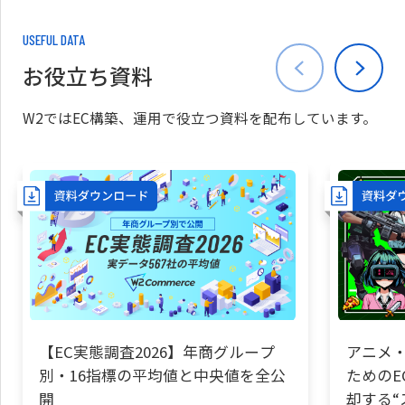
USEFUL DATA
お役立ち資料
W2ではEC構築、運用で役立つ資料を配布しています。
【EC実態調査2026】年商グループ
アニメ・
別・16指標の平均値と中央値を全公
ためのE
開
却する“