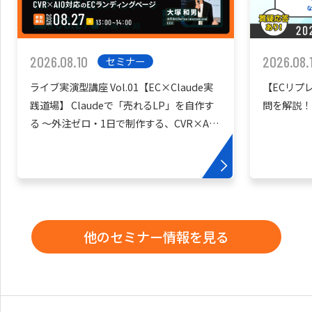
2026.08.10
2026.08.
セミナー
ライブ実演型講座 Vol.01【EC×Claude実
【ECリプ
践道場】 Claudeで「売れるLP」を自作す
問を解説！
る 〜外注ゼロ・1日で制作する、CVR×AIO
対応のECランディングページ〜
他のセミナー情報を見る