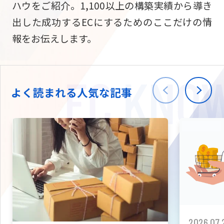
ハウをご紹介。1,100以上の構築実績から導き
ニュース
W2
Commer
サブスク/定期通販
出した成功するECにするためのここだけの情
Repe
ECサイト構築
報をお伝えします。
03-5148-9633
平日/10:0
W2
Comme
BtoB向け
Bto
会社情報
ECサイト構築
TW
よく読まれる人気な記事
W2
Comme
海外進出・現地
Asi
ECサイト構築
拡張プラグイン一覧
AI bud
AI
カスタマイズ開発
2026.07.