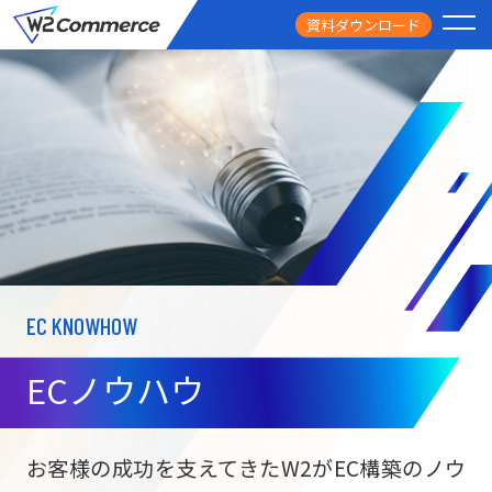
資料ダウンロード
PRODUCT
サービス
PRICE
料金
FEATURE
特徴
EC KNOWHOW
CASE STUDY
導入事例
ECノウハウ
USEFUL
お役立ち情報
W2
Commer
BtoC向け
Unifi
お客様の成功を支えてきたW2がEC構築のノウ
ECサイト構築
NEWS