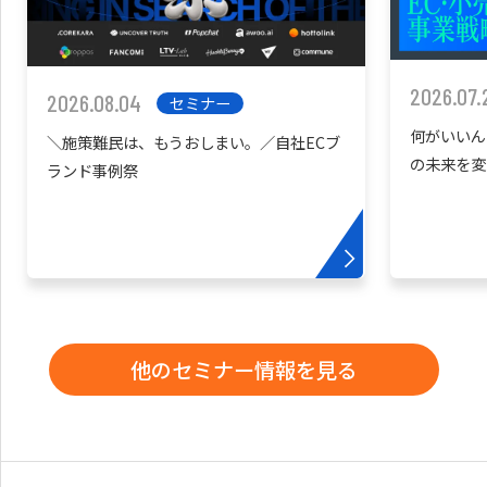
2026.07.
2026.08.04
セミナー
何がいいん
＼施策難民は、もうおしまい。／自社ECブ
の未来を変
ランド事例祭
他のセミナー情報を見る