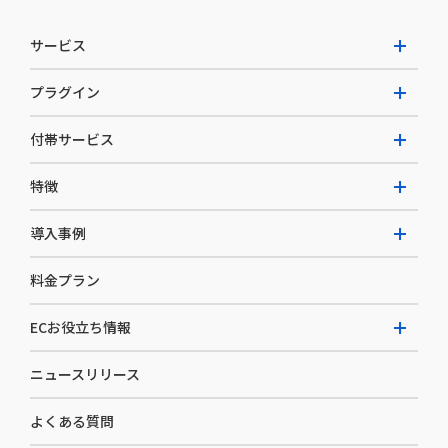
サービス
プラグイン
W2 Commerce Unified
付帯サービス
W2 Commerce Repeat
拡張プラグイン一覧
よくある質問
特徴
W2 Commerce BtoB
AI buddy
決済サービス
W2 Commerce Asia
導入事例
EC運用構築支援・運用支援
メディアコマースとは
料金プラン
カスタマーサクセス
選ばれる理由
導入企業インタビュー
セキュリティ
ECお役立ち情報
開発体制
導入企業一覧
デザイン制作
ニュースリリース
ECノウハウ
コンサルティング
よくある質問
お役立ち資料