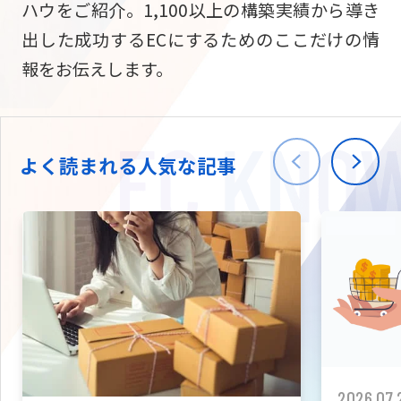
ハウをご紹介。1,100以上の構築実績から導き
ニュース
W2
Commer
サブスク/定期通販
出した成功するECにするためのここだけの情
Repe
ECサイト構築
報をお伝えします。
03-5148-9633
平日/10:0
W2
Comme
BtoB向け
Bto
会社情報
ECサイト構築
TW
よく読まれる人気な記事
W2
Comme
海外進出・現地
Asi
ECサイト構築
拡張プラグイン一覧
AI bud
AI
カスタマイズ開発
2026.07.