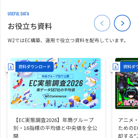
USEFUL DATA
お役立ち資料
W2ではEC構築、運用で役立つ資料を配布しています。
【EC実態調査2026】年商グループ
アニメ・
別・16指標の平均値と中央値を全公
ためのE
開
却する“