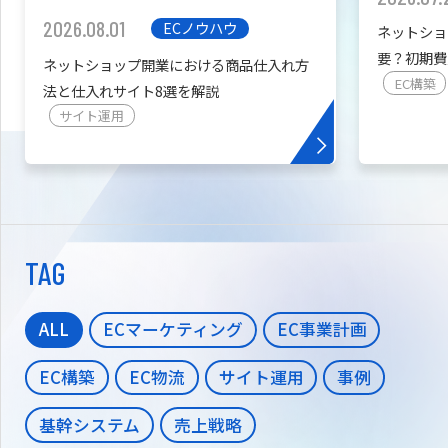
2026.08.01
ECノウハウ
ネットショ
要？初期費
ネットショップ開業における商品仕入れ方
を紹介
EC構築
法と仕入れサイト8選を解説
サイト運用
TAG
ALL
ECマーケティング
EC事業計画
EC構築
EC物流
サイト運用
事例
基幹システム
売上戦略