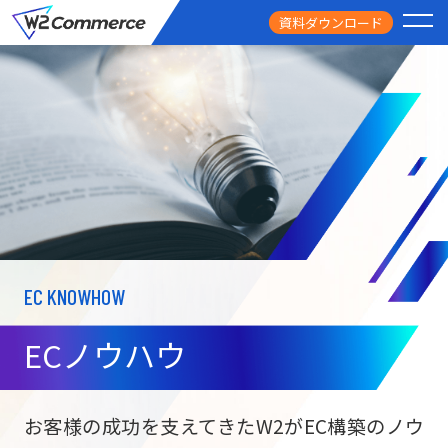
資料ダウンロード
PRODUCT
サービス
PRICE
料金
FEATURE
特徴
EC KNOWHOW
CASE STUDY
導入事例
ECノウハウ
USEFUL
お役立ち情報
W2
Commer
BtoC向け
Unifi
お客様の成功を支えてきたW2がEC構築のノウ
ECサイト構築
NEWS