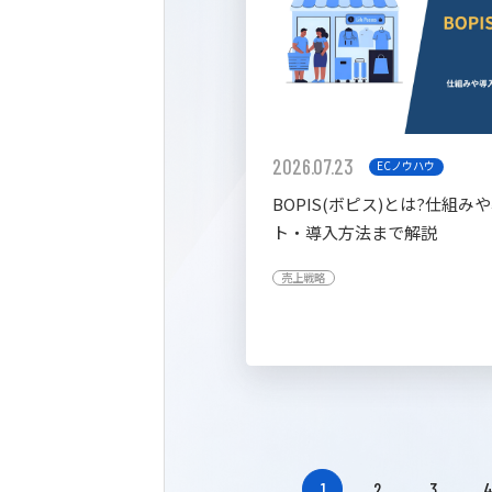
2026.07.23
ECノウハウ
BOPIS(ボピス)とは?仕組み
ト・導入方法まで解説
売上戦略
1
2
3