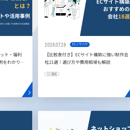
2026.07.29
ECノウハウ
リット・福利
【比較表付き】ECサイト構築に強い制作会
例をわかりや
社21選！選び方や費用相場も解説
EC構築