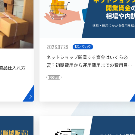
2026.07.29
ECノウハウ
ネットショップ開業する資金はいくら必
要？初期費用から運用費用までの費用目安
商品仕入れ方
を紹介
EC構築