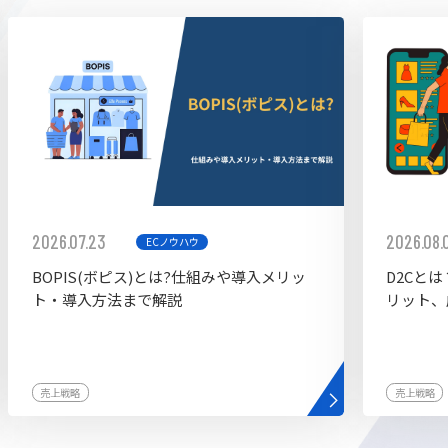
ddy
2026.07.23
2026.08.
ECノウハウ
BOPIS(ボピス)とは?仕組みや導入メリッ
D2Cと
ト・導入方法まで解説
リット、
売上戦略
売上戦略