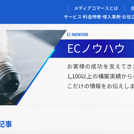
メディアコマースとは
サービス
料金
特徴
導入事例
お役
EC KNOWHOW
メディアコマースを実現する
ECノウハウ
導入企業インタビュー
メディアコマースとは
ECノウハウ
選ばれる理由
お役立ち資料
開発力/
セ
お客様の成功を支えてき
1,100以上の構築実績か
サイト構築
サブスク/定期通販ECサイト構築
Bto
こだけの情報をお伝えし
ce
W2
Commerce
ed
Repeat
ービス
記事