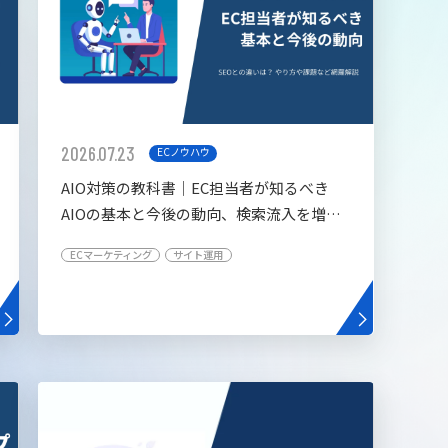
2026.07.23
ECノウハウ
AIO対策の教科書│EC担当者が知るべき
AIOの基本と今後の動向、検索流入を増や
す5つの施策
ECマーケティング
サイト運用