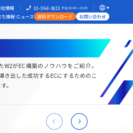
会社情報
03-5148-9633
平日/10:00〜19:00
立ち情報
ニュース
資料ダウンロード
お問い合わせ
導入企業一覧
支援体制
ミナー
Commerce Hack
たW2がEC構築のノウハウをご紹介。
ら導き出した成功するECにするためのこ
B向けECサイト構築
海外進出・現地ECサイト構築
ます。
W2
Commerce
W2
Commerce
BtoB
Asia