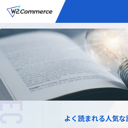
サービス
BtoC向けEC
W2
Commer
Unifi
プラグイン/付帯サ
よく読まれる人気な