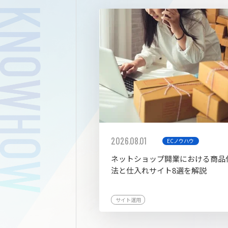
拡張プ
2026.08.01
ECノウハウ
ネットショップ開業における商品
法と仕入れサイト8選を解説
サイト運用