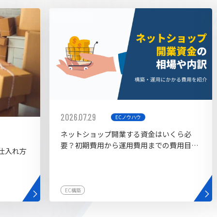
AI bu
ラグイン一覧
AIカスタマイズ開発
2026.07.29
ECノウハウ
ネットショップ開業する資金はいくら必
要？初期費用から運用費用までの費用目安
仕入れ方
を紹介
EC構築