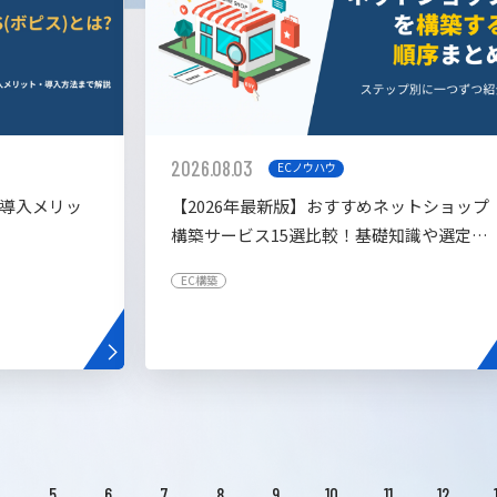
2026.08.03
ECノウハウ
や導入メリッ
【2026年最新版】おすすめネットショップ
構築サービス15選比較！基礎知識や選定基
準も解説！
EC構築
4
5
6
7
8
9
10
11
12