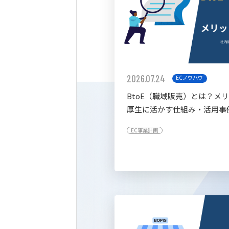
2026.07.24
ECノウハウ
BtoE（職域販売）とは？メ
厚生に活かす仕組み・活用事
すく解説
EC事業計画