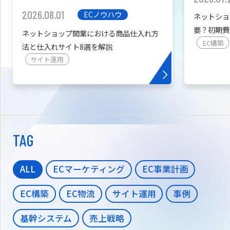
2026.08.01
ECノウハウ
ネットショ
要？初期費
ネットショップ開業における商品仕入れ方
を紹介
EC構築
法と仕入れサイト8選を解説
サイト運用
TAG
ALL
ECマーケティング
EC事業計画
EC構築
EC物流
サイト運用
事例
基幹システム
売上戦略