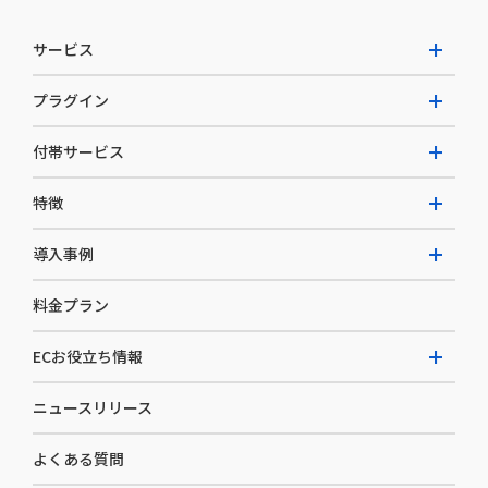
サービス
プラグイン
W2 Commerce Unified
付帯サービス
W2 Commerce Repeat
拡張プラグイン一覧
よくある質問
特徴
W2 Commerce BtoB
AI buddy
決済サービス
W2 Commerce Asia
導入事例
EC運用構築支援・運用支援
メディアコマースとは
料金プラン
カスタマーサクセス
選ばれる理由
導入企業インタビュー
セキュリティ
ECお役立ち情報
開発体制
導入企業一覧
デザイン制作
ニュースリリース
ECノウハウ
コンサルティング
よくある質問
お役立ち資料