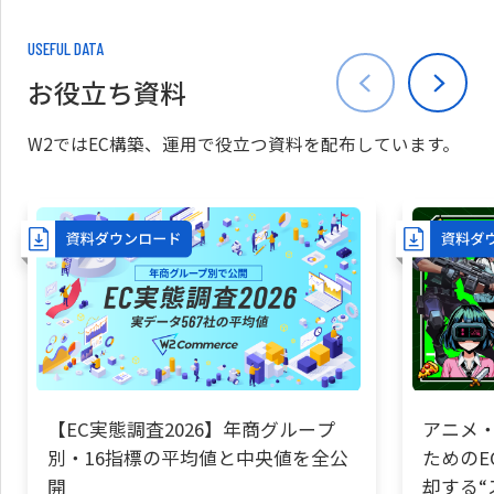
USEFUL DATA
お役立ち資料
W2ではEC構築、運用で役立つ資料を配布しています。
【EC実態調査2026】年商グループ
アニメ・
別・16指標の平均値と中央値を全公
ためのE
開
却する“