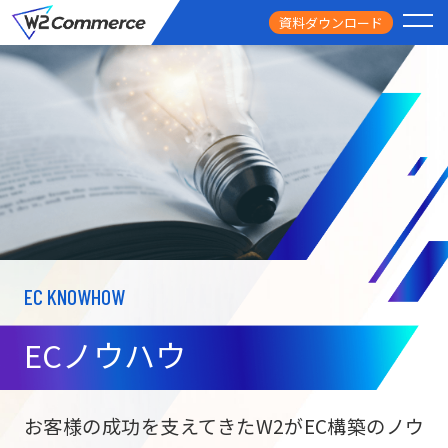
資料ダウンロード
PRODUCT
サービス
PRICE
料金
FEATURE
特徴
EC KNOWHOW
CASE STUDY
導入事例
ECノウハウ
USEFUL
お役立ち情報
W2
Commer
BtoC向け
Unifi
お客様の成功を支えてきたW2がEC構築のノウ
ECサイト構築
NEWS