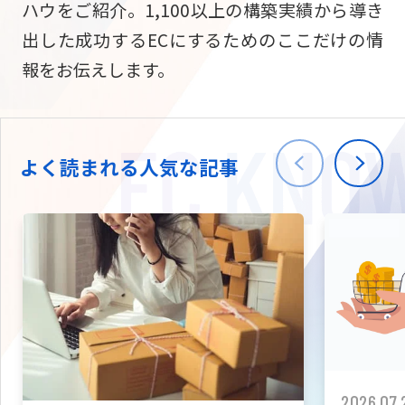
ハウをご紹介。1,100以上の構築実績から導き
ニュース
W2
Commer
サブスク/定期通販
出した成功するECにするためのここだけの情
Repe
ECサイト構築
報をお伝えします。
03-5148-9633
平日/10:0
W2
Comme
BtoB向け
Bto
会社情報
ECサイト構築
TW
よく読まれる人気な記事
W2
Comme
海外進出・現地
Asi
ECサイト構築
拡張プラグイン一覧
AI bud
AI
カスタマイズ開発
2026.07.