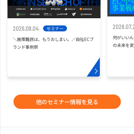
2026.07.
2026.08.04
セミナー
何がいいん
＼施策難民は、もうおしまい。／自社ECブ
の未来を変
ランド事例祭
他のセミナー情報を見る