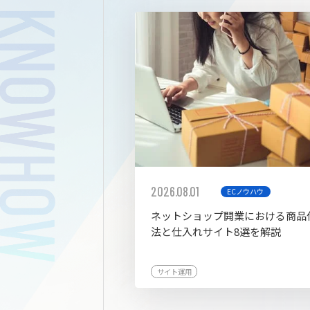
拡張プ
2026.08.01
ECノウハウ
ネットショップ開業における商品
法と仕入れサイト8選を解説
サイト運用