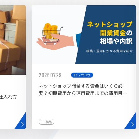
AI bu
ラグイン一覧
AIカスタマイズ開発
2026.07.29
ECノウハウ
ネットショップ開業する資金はいくら必
要？初期費用から運用費用までの費用目安
仕入れ方
を紹介
EC構築