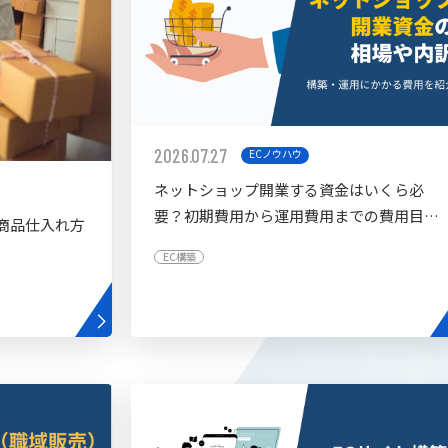
2026.07.27
ECノウハウ
ネットショップ開業する資金はいくら必
要？初期費用から運用費用までの費用目安
商品仕入れ方
を紹介
EC構築