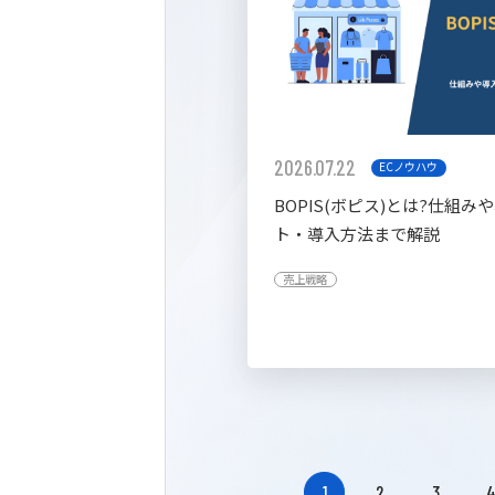
2026.07.22
ECノウハウ
BOPIS(ボピス)とは?仕組み
ト・導入方法まで解説
売上戦略
1
2
3