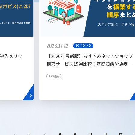
2026.07.22
ECノウハウ
や導入メリッ
【2026年最新版】おすすめネットショップ
構築サービス15選比較！基礎知識や選定基
準も解説！
EC構築
4
5
6
7
8
9
10
11
12