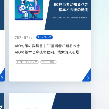
2026.07.22
ECノウハウ
AIO対策の教科書│EC担当者が知るべき
AIOの基本と今後の動向、検索流入を増や
す5つの施策
ECマーケティング
サイト運用