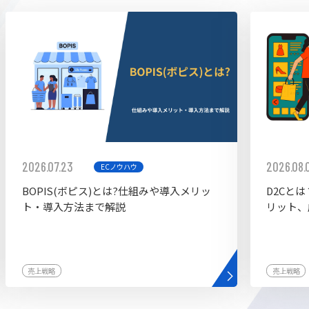
ddy
2026.07.23
2026.08.
ECノウハウ
BOPIS(ボピス)とは?仕組みや導入メリッ
D2Cと
ト・導入方法まで解説
リット、
売上戦略
売上戦略