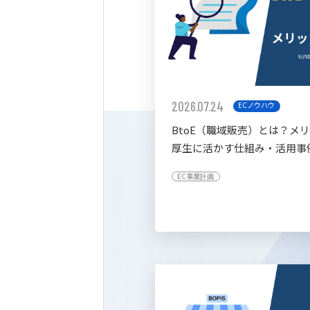
2026.07.24
ECノウハウ
BtoE（職域販売）とは？メ
厚生に活かす仕組み・活用事
すく解説
EC事業計画