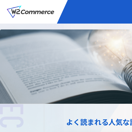
サービス
BtoC向けEC
W2
Commer
Unifi
プラグイン/付帯サ
よく読まれる人気な