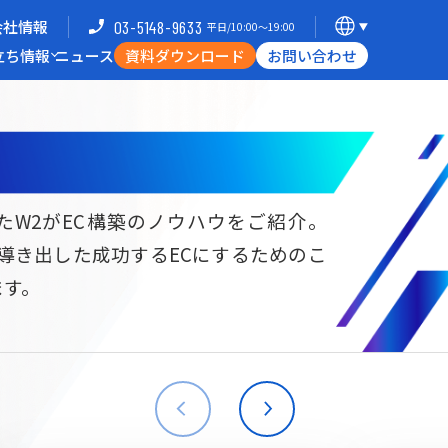
会社情報
03-5148-9633
平日/10:00〜19:00
立ち情報
ニュース
資料ダウンロード
お問い合わせ
導入企業一覧
支援体制
ミナー
Commerce Hack
たW2がEC構築のノウハウをご紹介。
ら導き出した成功するECにするためのこ
B向けECサイト構築
海外進出・現地ECサイト構築
ます。
W2
Commerce
W2
Commerce
BtoB
Asia