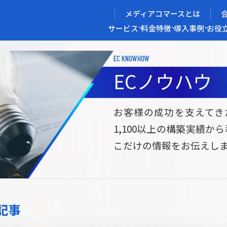
メディアコマースとは
サービス
料金
特徴
導入事例
お役
EC KNOWHOW
メディアコマースを実現する
ECノウハウ
導入企業インタビュー
メディアコマースとは
ECノウハウ
選ばれる理由
お役立ち資料
開発力/
セ
お客様の成功を支えてき
1,100以上の構築実績か
サイト構築
サブスク/定期通販ECサイト構築
Bto
こだけの情報をお伝えし
ce
W2
Commerce
ed
Repeat
ービス
記事