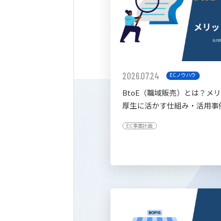
2026.07.24
ECノウハウ
BtoE（職域販売）とは？メ
厚生に活かす仕組み・活用事
すく解説
EC事業計画