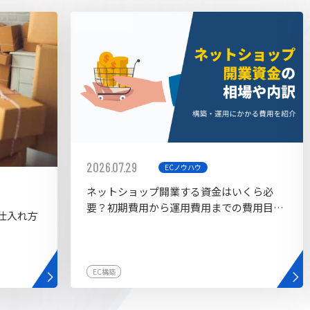
AI bu
ラグイン一覧
AIカスタマイズ開発
2026.07.29
ECノウハウ
ネットショップ開業する資金はいくら必
要？初期費用から運用費用までの費用目安
仕入れ方
を紹介
EC構築