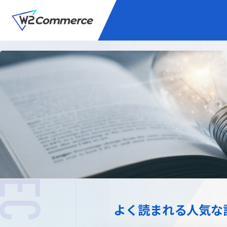
サービス
BtoC向けEC
W2
Commer
Unifi
プラグイン/付帯サ
よく読まれる人気な