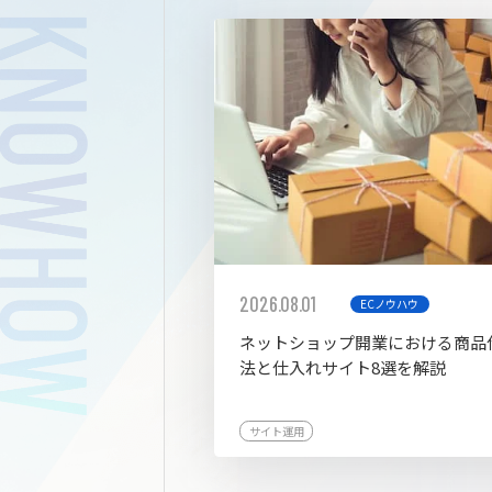
拡張プ
2026.08.01
ECノウハウ
ネットショップ開業における商品
法と仕入れサイト8選を解説
サイト運用