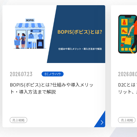
ddy
2026.07.23
2026.08.
ECノウハウ
BOPIS(ボピス)とは?仕組みや導入メリッ
D2Cと
ト・導入方法まで解説
リット、
売上戦略
売上戦略