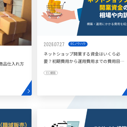
2026.07.27
ECノウハウ
ネットショップ開業する資金はいくら必
要？初期費用から運用費用までの費用目安
商品仕入れ方
を紹介
EC構築