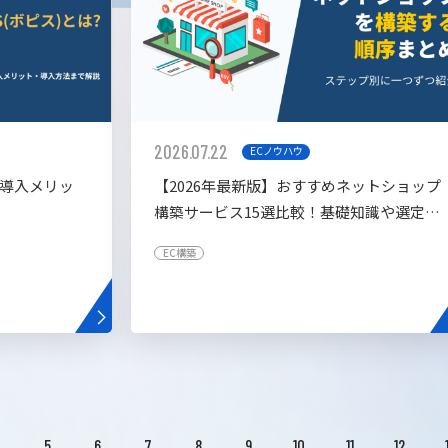
2026.07.22
ECノウハウ
や導入メリッ
【2026年最新版】おすすめネットショップ
構築サービス15選比較！基礎知識や選定基
準も解説！
EC構築
4
5
6
7
8
9
10
11
12