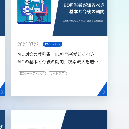
2026.07.22
ECノウハウ
AIO対策の教科書│EC担当者が知るべき
AIOの基本と今後の動向、検索流入を増や
す5つの施策
ECマーケティング
サイト運用