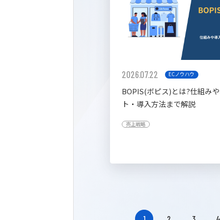
2026.07.22
ECノウハウ
BOPIS(ボピス)とは?仕組み
ト・導入方法まで解説
売上戦略
1
2
3