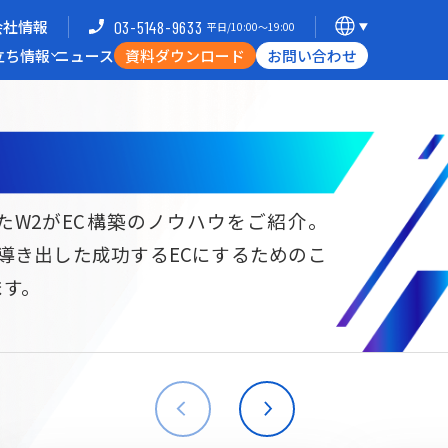
会社情報
03-5148-9633
平日/10:00〜19:00
立ち情報
ニュース
資料ダウンロード
お問い合わせ
導入企業一覧
支援体制
ミナー
Commerce Hack
たW2がEC構築のノウハウをご紹介。
ら導き出した成功するECにするためのこ
B向けECサイト構築
海外進出・現地ECサイト構築
ます。
W2
Commerce
W2
Commerce
BtoB
Asia