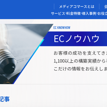
メディアコマースとは
サービス
料金
特徴
導入事例
お役
EC KNOWHOW
メディアコマースを実現する
ECノウハウ
導入企業インタビュー
メディアコマースとは
ECノウハウ
選ばれる理由
お役立ち資料
開発力/
セ
お客様の成功を支えてき
1,100以上の構築実績か
サイト構築
サブスク/定期通販ECサイト構築
Bto
こだけの情報をお伝えし
ce
W2
Commerce
ed
Repeat
ービス
記事