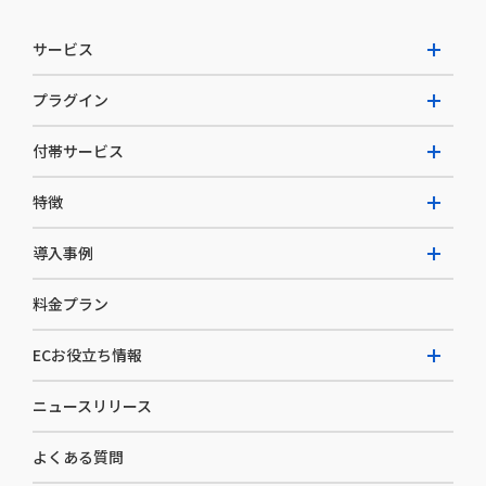
サービス
プラグイン
W2 Commerce Unified
付帯サービス
W2 Commerce Repeat
拡張プラグイン一覧
よくある質問
特徴
W2 Commerce BtoB
AI buddy
決済サービス
W2 Commerce Asia
導入事例
EC運用構築支援・運用支援
メディアコマースとは
料金プラン
カスタマーサクセス
選ばれる理由
導入企業インタビュー
セキュリティ
ECお役立ち情報
開発体制
導入企業一覧
デザイン制作
ニュースリリース
ECノウハウ
コンサルティング
よくある質問
お役立ち資料