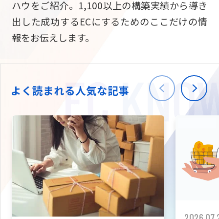
ハウをご紹介。1,100以上の構築実績から導き
ニュース
W2
Commer
サブスク/定期通販
出した成功するECにするためのここだけの情
Repe
ECサイト構築
報をお伝えします。
03-5148-9633
平日/10:0
W2
Comme
BtoB向け
Bto
会社情報
ECサイト構築
TW
よく読まれる人気な記事
W2
Comme
海外進出・現地
Asi
ECサイト構築
拡張プラグイン一覧
AI bud
AI
カスタマイズ開発
2026.07.