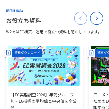
USEFUL DATA
お役立ち資料
W2ではEC構築、運用で役立つ資料を配布しています。
【EC実態調査2026】年商グループ
アニメ・
別・16指標の平均値と中央値を全公
ためのE
開
却する“