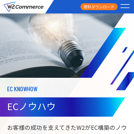
資料ダウンロード
PRODUCT
サービス
PRICE
料金
FEATURE
特徴
EC KNOWHOW
CASE STUDY
導入事例
ECノウハウ
USEFUL
お役立ち情報
W2
Commer
BtoC向け
Unifi
お客様の成功を支えてきたW2がEC構築のノウ
ECサイト構築
NEWS