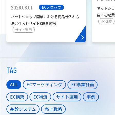
2026.08.01
ECノウハウ
ネットショ
要？初期費
ネットショップ開業における商品仕入れ方
を紹介
EC構築
法と仕入れサイト8選を解説
サイト運用
TAG
ALL
ECマーケティング
EC事業計画
EC構築
EC物流
サイト運用
事例
基幹システム
売上戦略