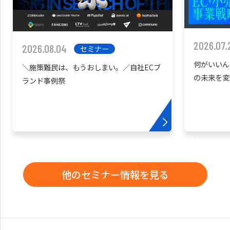
2026.07.
2026.08.04
セミナー
何がいいん
＼施策難民は、もうおしまい。／自社ECブ
の未来を変
ランド事例祭
他のセミナー情報を見る