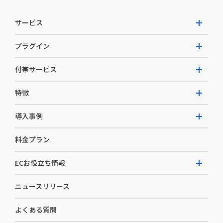
サービス
プラグイン
W2 Commerce Unified
付帯サービス
W2 Commerce Repeat
拡張プラグイン一覧
よくある質問
特徴
W2 Commerce BtoB
AI buddy
決済サービス
W2 Commerce Asia
導入事例
EC運用構築支援・運用支援
メディアコマースとは
料金プラン
カスタマーサクセス
選ばれる理由
導入企業インタビュー
セキュリティ
ECお役立ち情報
開発体制
導入企業一覧
デザイン制作
ニュースリリース
ECノウハウ
コンサルティング
よくある質問
お役立ち資料