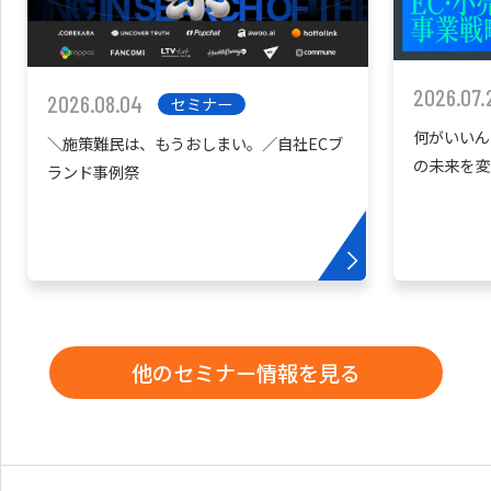
2026.07.
2026.08.04
セミナー
何がいいん
＼施策難民は、もうおしまい。／自社ECブ
の未来を変
ランド事例祭
他のセミナー情報を見る