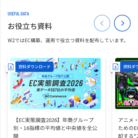
USEFUL DATA
お役立ち資料
W2ではEC構築、運用で役立つ資料を配布しています。
【EC実態調査2026】年商グループ
アニメ・
別・16指標の平均値と中央値を全公
ためのE
開
却する“