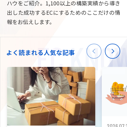
ハウをご紹介。1,100以上の構築実績から導き
ニュース
W2
Commer
サブスク/定期通販
出した成功するECにするためのここだけの情
Repe
ECサイト構築
報をお伝えします。
03-5148-9633
平日/10:0
W2
Comme
BtoB向け
Bto
会社情報
ECサイト構築
TW
よく読まれる人気な記事
W2
Comme
海外進出・現地
Asi
ECサイト構築
拡張プラグイン一覧
AI bud
AI
カスタマイズ開発
2026.07.