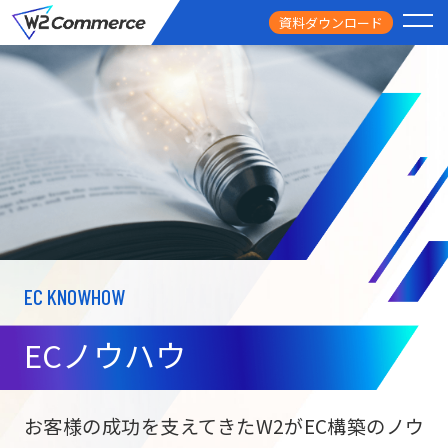
資料ダウンロード
PRODUCT
サービス
PRICE
料金
FEATURE
特徴
EC KNOWHOW
CASE STUDY
導入事例
ECノウハウ
USEFUL
お役立ち情報
W2
Commer
BtoC向け
Unifi
お客様の成功を支えてきたW2がEC構築のノウ
ECサイト構築
NEWS