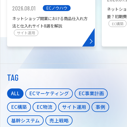
2026.08.01
ECノウハウ
ネットショ
要？初期費
ネットショップ開業における商品仕入れ方
を紹介
EC構築
法と仕入れサイト8選を解説
サイト運用
TAG
ALL
ECマーケティング
EC事業計画
EC構築
EC物流
サイト運用
事例
基幹システム
売上戦略