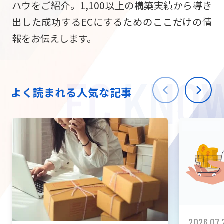
ハウをご紹介。1,100以上の構築実績から導き
ニュース
W2
Commer
サブスク/定期通販
出した成功するECにするためのここだけの情
Repe
ECサイト構築
報をお伝えします。
03-5148-9633
平日/10:0
W2
Comme
BtoB向け
Bto
会社情報
ECサイト構築
TW
よく読まれる人気な記事
W2
Comme
海外進出・現地
Asi
ECサイト構築
拡張プラグイン一覧
AI bud
AI
カスタマイズ開発
2026.07.