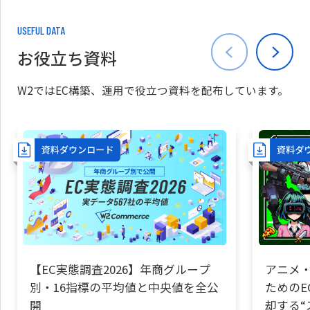
USEFUL DATA
お役立ち資料
W2ではEC構築、運用で役立つ資料を配布しています。
【EC実態調査2026】年商グループ
アニメ・
別・16指標の平均値と中央値を全公
ためのE
開
却する“