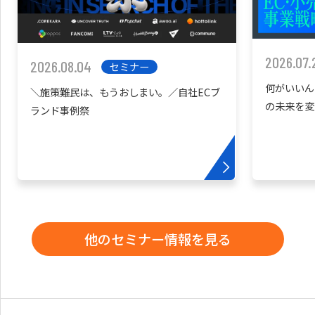
2026.07.
2026.08.04
セミナー
何がいいん
＼施策難民は、もうおしまい。／自社ECブ
の未来を変
ランド事例祭
他のセミナー情報を見る