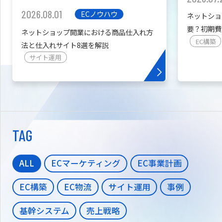
2026.08.01
ECノウハウ
ネットショ
要？初期費
ネットショップ開業における商品仕入れ方
を紹介
EC構築
法と仕入れサイト8選を解説
サイト運用
TAG
ALL
ECマーケティング
EC事業計画
EC構築
EC物流
サイト運用
事例
基幹システム
売上戦略