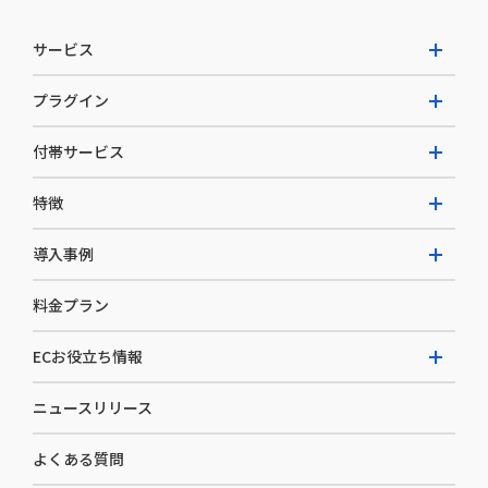
サービス
プラグイン
W2 Commerce Unified
付帯サービス
W2 Commerce Repeat
拡張プラグイン一覧
よくある質問
特徴
W2 Commerce BtoB
AI buddy
決済サービス
W2 Commerce Asia
導入事例
EC運用構築支援・運用支援
メディアコマースとは
料金プラン
カスタマーサクセス
選ばれる理由
導入企業インタビュー
セキュリティ
ECお役立ち情報
開発体制
導入企業一覧
デザイン制作
ニュースリリース
ECノウハウ
コンサルティング
よくある質問
お役立ち資料