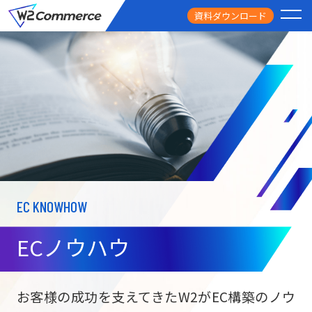
資料ダウンロード
PRODUCT
サービス
PRICE
料金
FEATURE
特徴
EC KNOWHOW
CASE STUDY
導入事例
ECノウハウ
USEFUL
お役立ち情報
W2
Commer
BtoC向け
Unifi
お客様の成功を支えてきたW2がEC構築のノウ
ECサイト構築
NEWS