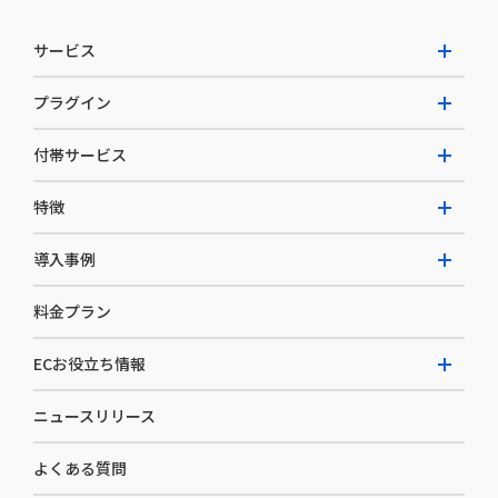
サービス
プラグイン
W2 Commerce Unified
付帯サービス
W2 Commerce Repeat
拡張プラグイン一覧
よくある質問
特徴
W2 Commerce BtoB
AI buddy
決済サービス
W2 Commerce Asia
導入事例
EC運用構築支援・運用支援
メディアコマースとは
料金プラン
カスタマーサクセス
選ばれる理由
導入企業インタビュー
セキュリティ
ECお役立ち情報
開発体制
導入企業一覧
デザイン制作
ニュースリリース
ECノウハウ
コンサルティング
よくある質問
お役立ち資料