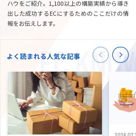
ハウをご紹介。1,100以上の構築実績から導き
ニュース
W2
Commer
サブスク/定期通販
出した成功するECにするためのここだけの情
Repe
ECサイト構築
報をお伝えします。
03-5148-9633
平日/10:0
W2
Comme
BtoB向け
Bto
会社情報
ECサイト構築
TW
よく読まれる人気な記事
W2
Comme
海外進出・現地
Asi
ECサイト構築
拡張プラグイン一覧
AI bud
AI
カスタマイズ開発
2026.07.