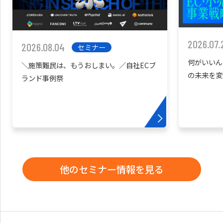
2026.07.
2026.08.04
セミナー
何がいいん
＼施策難民は、もうおしまい。／自社ECブ
の未来を変
ランド事例祭
他のセミナー情報を見る