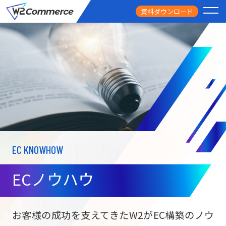
資料ダウンロード
PRODUCT
サービス
PRICE
料金
FEATURE
特徴
EC KNOWHOW
CASE STUDY
導入事例
ECノウハウ
USEFUL
お役立ち情報
W2
Commer
BtoC向け
Unifi
お客様の成功を支えてきたW2がEC構築のノウ
ECサイト構築
NEWS