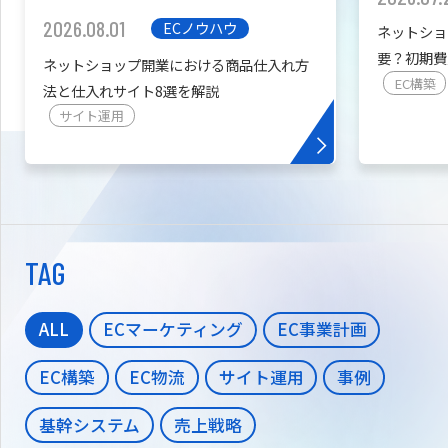
2026.08.01
ECノウハウ
ネットショ
要？初期費
ネットショップ開業における商品仕入れ方
を紹介
EC構築
法と仕入れサイト8選を解説
サイト運用
TAG
ALL
ECマーケティング
EC事業計画
EC構築
EC物流
サイト運用
事例
基幹システム
売上戦略