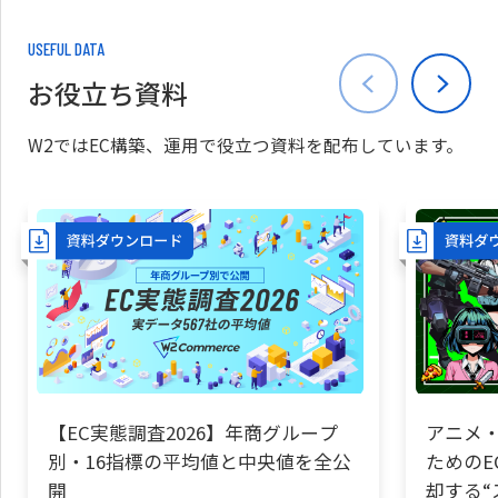
USEFUL DATA
お役立ち資料
W2ではEC構築、運用で役立つ資料を配布しています。
【EC実態調査2026】年商グループ
アニメ・
別・16指標の平均値と中央値を全公
ためのE
開
却する“