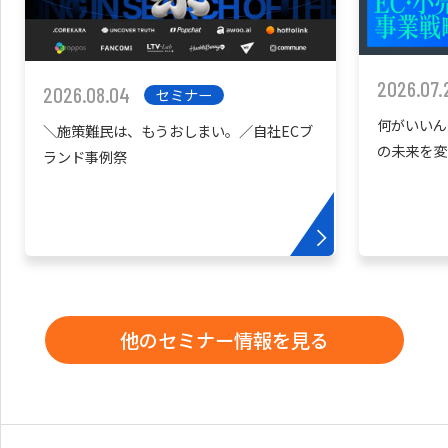
2026.07.
2026.08.04
セミナー
何がいいん
＼施策難民は、もうおしまい。／自社ECブ
の未来を変
ランド事例祭
他のセミナー情報を見る