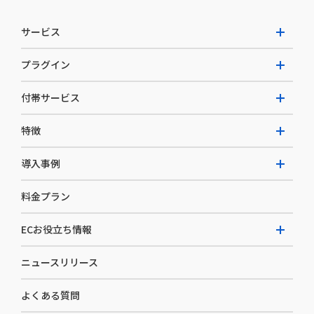
サービス
プラグイン
W2 Commerce Unified
付帯サービス
W2 Commerce Repeat
拡張プラグイン一覧
よくある質問
特徴
W2 Commerce BtoB
AI buddy
決済サービス
W2 Commerce Asia
導入事例
EC運用構築支援・運用支援
メディアコマースとは
料金プラン
カスタマーサクセス
選ばれる理由
導入企業インタビュー
セキュリティ
ECお役立ち情報
開発体制
導入企業一覧
デザイン制作
ニュースリリース
ECノウハウ
コンサルティング
よくある質問
お役立ち資料