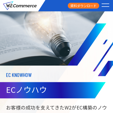
資料ダウンロード
PRODUCT
サービス
PRICE
料金
FEATURE
特徴
EC KNOWHOW
CASE STUDY
導入事例
ECノウハウ
USEFUL
お役立ち情報
W2
Commer
BtoC向け
Unifi
お客様の成功を支えてきたW2がEC構築のノウ
ECサイト構築
NEWS