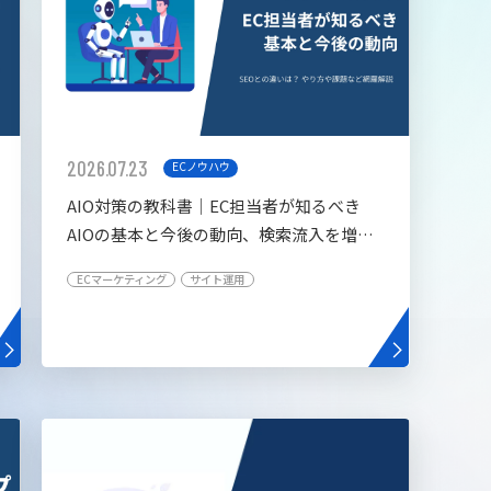
2026.07.23
ECノウハウ
AIO対策の教科書│EC担当者が知るべき
AIOの基本と今後の動向、検索流入を増や
す5つの施策
ECマーケティング
サイト運用