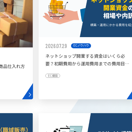
2026.07.29
ECノウハウ
ネットショップ開業する資金はいくら必
要？初期費用から運用費用までの費用目安
商品仕入れ方
を紹介
EC構築