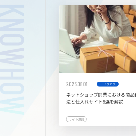
拡張プ
2026.08.01
ECノウハウ
ネットショップ開業における商品
法と仕入れサイト8選を解説
サイト運用