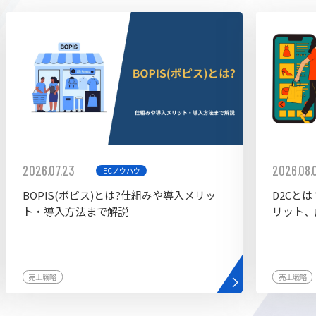
ddy
2026.07.23
2026.08.
ECノウハウ
BOPIS(ボピス)とは?仕組みや導入メリッ
D2Cと
ト・導入方法まで解説
リット、
売上戦略
売上戦略