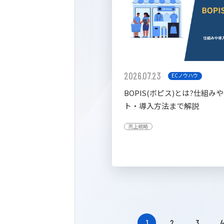
2026.07.23
ECノウハウ
BOPIS(ボピス)とは?仕組み
ト・導入方法まで解説
売上戦略
1
2
3