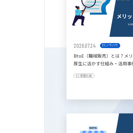
2026.07.24
ECノウハウ
BtoE（職域販売）とは？メ
厚生に活かす仕組み・活用事
すく解説
EC事業計画