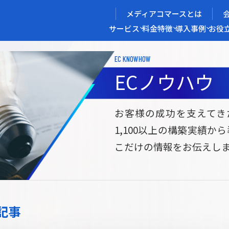
メディアコマースとは
サービス
料金
特徴
導入事例
お役
EC KNOWHOW
メディアコマースを実現する
ECノウハウ
導入企業インタビュー
メディアコマースとは
ECノウハウ
選ばれる理由
お役立ち資料
開発力/
セ
お客様の成功を支えてき
1,100以上の構築実績か
サイト構築
サブスク/定期通販ECサイト構築
Bto
こだけの情報をお伝えし
ce
W2
Commerce
ed
Repeat
ービス
記事