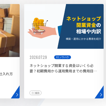
AI bu
ラグイン一覧
AIカスタマイズ開発
2026.07.29
ECノウハウ
ネットショップ開業する資金はいくら必
要？初期費用から運用費用までの費用目安
仕入れ方
を紹介
EC構築