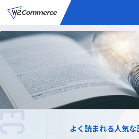
サービス
BtoC向けEC
W2
Commer
Unifi
プラグイン/付帯サ
よく読まれる人気な