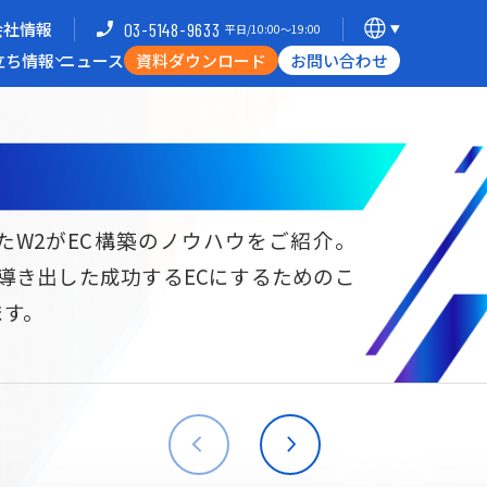
会社情報
03-5148-9633
平日/10:00〜19:00
立ち情報
ニュース
資料ダウンロード
お問い合わせ
導入企業一覧
支援体制
ミナー
Commerce Hack
たW2がEC構築のノウハウをご紹介。
ら導き出した成功するECにするためのこ
B向けECサイト構築
海外進出・現地ECサイト構築
ます。
W2
Commerce
W2
Commerce
BtoB
Asia