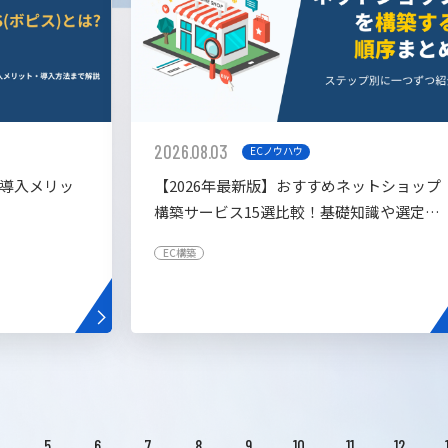
2026.08.03
ECノウハウ
や導入メリッ
【2026年最新版】おすすめネットショップ
構築サービス15選比較！基礎知識や選定基
準も解説！
EC構築
4
5
6
7
8
9
10
11
12