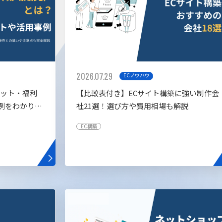
2026.07.29
ECノウハウ
リット・福利
【比較表付き】ECサイト構築に強い制作会
例をわかりや
社21選！選び方や費用相場も解説
EC構築