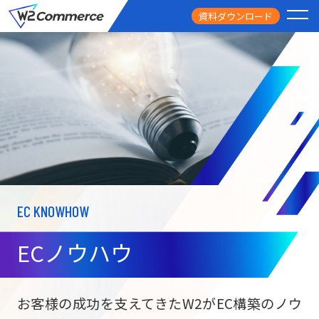
資料ダウンロード
PRODUCT
サービス
PRICE
料金
FEATURE
特徴
EC KNOWHOW
CASE STUDY
導入事例
ECノウハウ
USEFUL
お役立ち情報
W2
Commer
BtoC向け
Unifi
お客様の成功を支えてきたW2がEC構築のノウ
ECサイト構築
NEWS