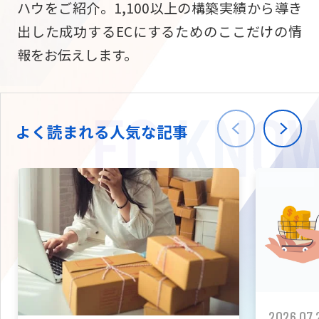
ハウをご紹介。1,100以上の構築実績から導き
ニュース
W2
Commer
サブスク/定期通販
出した成功するECにするためのここだけの情
Repe
ECサイト構築
報をお伝えします。
03-5148-9633
平日/10:0
W2
Comme
BtoB向け
Bto
会社情報
ECサイト構築
TW
よく読まれる人気な記事
W2
Comme
海外進出・現地
Asi
ECサイト構築
拡張プラグイン一覧
AI bud
AI
カスタマイズ開発
2026.07.