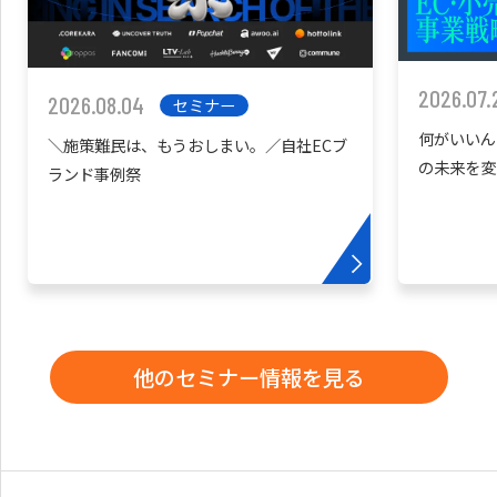
2026.07.
2026.08.04
セミナー
何がいいん
＼施策難民は、もうおしまい。／自社ECブ
の未来を変
ランド事例祭
他のセミナー情報を見る