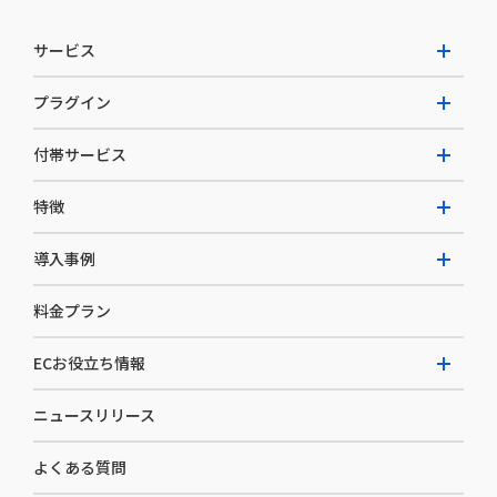
サービス
プラグイン
W2 Commerce Unified
付帯サービス
W2 Commerce Repeat
拡張プラグイン一覧
よくある質問
特徴
W2 Commerce BtoB
AI buddy
決済サービス
W2 Commerce Asia
導入事例
EC運用構築支援・運用支援
メディアコマースとは
料金プラン
カスタマーサクセス
選ばれる理由
導入企業インタビュー
セキュリティ
ECお役立ち情報
開発体制
導入企業一覧
デザイン制作
ニュースリリース
ECノウハウ
コンサルティング
よくある質問
お役立ち資料