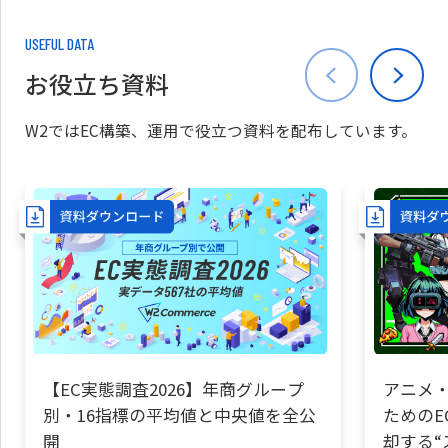
USEFUL DATA
お役立ち資料
W2ではEC構築、運用で役立つ資料を配布しています。
【EC実態調査2026】年商グループ
アニメ・
別・16指標の平均値と中央値を全公
ためのE
開
却する“