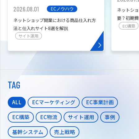
2026.08.01
ECノウハウ
ネットショ
要？初期費
ネットショップ開業における商品仕入れ方
を紹介
EC構築
法と仕入れサイト8選を解説
サイト運用
TAG
ALL
ECマーケティング
EC事業計画
EC構築
EC物流
サイト運用
事例
基幹システム
売上戦略