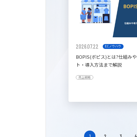
2026.07.22
ECノウハウ
BOPIS(ボピス)とは?仕組み
ト・導入方法まで解説
売上戦略
1
2
3