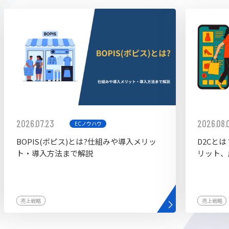
ddy
2026.07.23
2026.08.
ECノウハウ
BOPIS(ボピス)とは?仕組みや導入メリッ
D2Cと
ト・導入方法まで解説
リット、
売上戦略
売上戦略