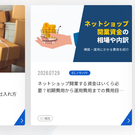
AI bu
ラグイン一覧
AIカスタマイズ開発
2026.07.29
ECノウハウ
ネットショップ開業する資金はいくら必
要？初期費用から運用費用までの費用目安
仕入れ方
を紹介
EC構築