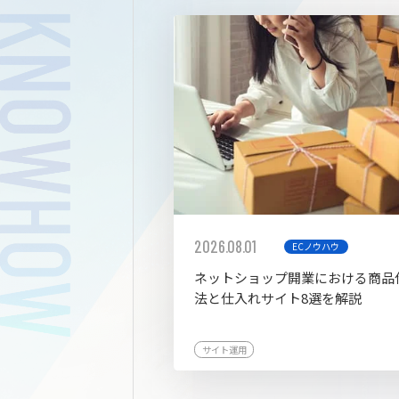
拡張プ
2026.08.01
ECノウハウ
ネットショップ開業における商品
法と仕入れサイト8選を解説
サイト運用