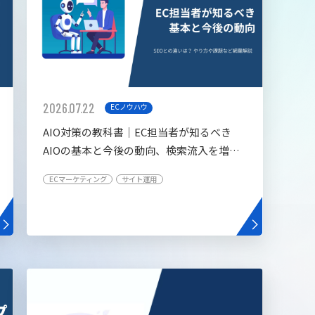
2026.07.22
ECノウハウ
AIO対策の教科書│EC担当者が知るべき
AIOの基本と今後の動向、検索流入を増や
す5つの施策
ECマーケティング
サイト運用