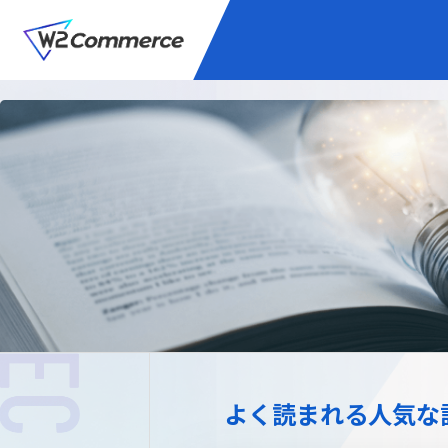
サービス
BtoC向けEC
W2
Commer
Unifi
プラグイン/付帯サ
よく読まれる人気な