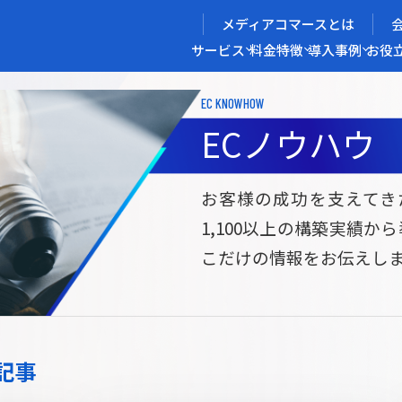
メディアコマースとは
サービス
料金
特徴
導入事例
お役
EC KNOWHOW
メディアコマースを実現する
ECノウハウ
導入企業インタビュー
メディアコマースとは
ECノウハウ
選ばれる理由
お役立ち資料
開発力/
セ
お客様の成功を支えてき
1,100以上の構築実績か
サイト構築
サブスク/定期通販ECサイト構築
Bto
こだけの情報をお伝えし
ce
W2
Commerce
ed
Repeat
ービス
記事