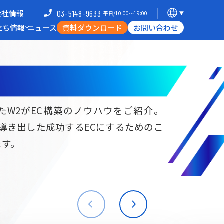
会社情報
03-5148-9633
平日/10:00〜19:00
立ち情報
ニュース
資料ダウンロード
お問い合わせ
導入企業一覧
支援体制
ミナー
Commerce Hack
たW2がEC構築のノウハウをご紹介。
ら導き出した成功するECにするためのこ
B向けECサイト構築
海外進出・現地ECサイト構築
ます。
W2
Commerce
W2
Commerce
BtoB
Asia