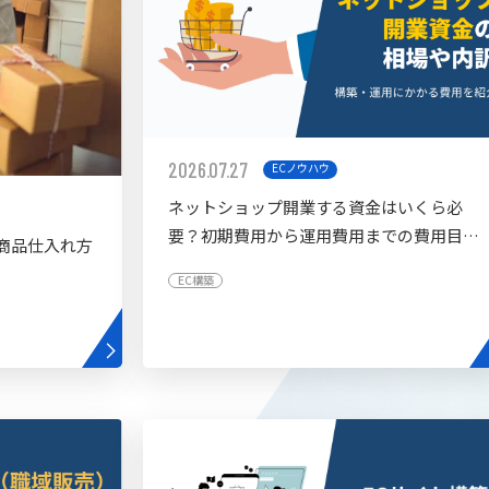
2026.07.27
ECノウハウ
ネットショップ開業する資金はいくら必
要？初期費用から運用費用までの費用目安
商品仕入れ方
を紹介
EC構築