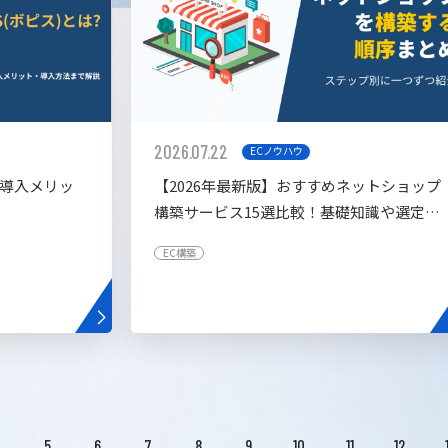
2026.07.22
ECノウハウ
や導入メリッ
【2026年最新版】おすすめネットショップ
構築サービス15選比較！基礎知識や選定基
準も解説！
EC構築
4
5
6
7
8
9
10
11
12