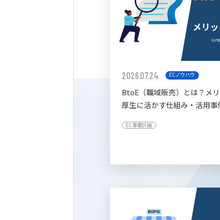
2026.07.24
ECノウハウ
BtoE（職域販売）とは？メ
厚生に活かす仕組み・活用事
すく解説
EC事業計画