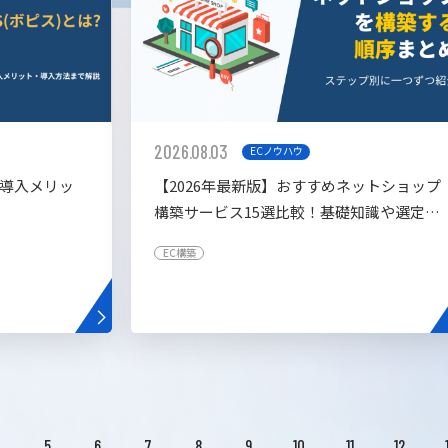
2026.08.03
ECノウハウ
や導入メリッ
【2026年最新版】おすすめネットショップ
構築サービス15選比較！基礎知識や選定基
準も解説！
EC構築
4
5
6
7
8
9
10
11
12