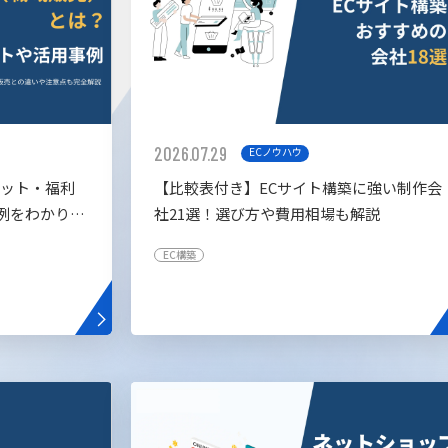
2026.07.29
ECノウハウ
リット・福利
【比較表付き】ECサイト構築に強い制作会
例をわかりや
社21選！選び方や費用相場も解説
EC構築