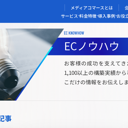
メディアコマースとは
サービス
料金
特徴
導入事例
お役
EC KNOWHOW
メディアコマースを実現する
ECノウハウ
導入企業インタビュー
メディアコマースとは
ECノウハウ
選ばれる理由
お役立ち資料
開発力/
セ
お客様の成功を支えてき
1,100以上の構築実績か
サイト構築
サブスク/定期通販ECサイト構築
Bto
こだけの情報をお伝えし
ce
W2
Commerce
ed
Repeat
ービス
記事