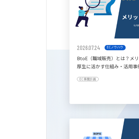
2026.07.24
ECノウハウ
BtoE（職域販売）とは？メ
厚生に活かす仕組み・活用事
すく解説
EC事業計画