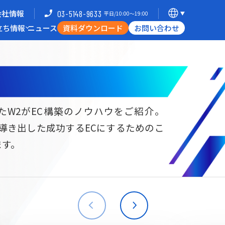
会社情報
03-5148-9633
平日/10:00〜19:00
立ち情報
ニュース
資料ダウンロード
お問い合わせ
導入企業一覧
支援体制
ミナー
Commerce Hack
たW2がEC構築のノウハウをご紹介。
ら導き出した成功するECにするためのこ
B向けECサイト構築
海外進出・現地ECサイト構築
ます。
W2
Commerce
W2
Commerce
BtoB
Asia