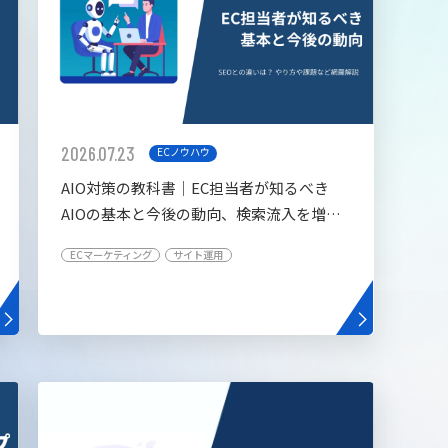
2026.07.23
ECノウハウ
AIO対策の教科書│EC担当者が知るべき
AIOの基本と今後の動向、検索流入を増や
す5つの施策
ECマーケティング
サイト運用