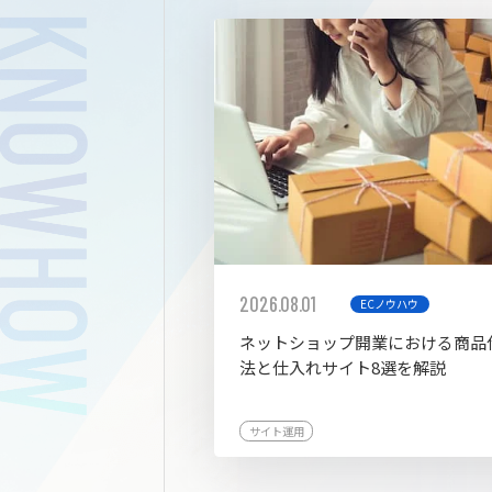
拡張プ
2026.08.01
ECノウハウ
ネットショップ開業における商品
法と仕入れサイト8選を解説
サイト運用