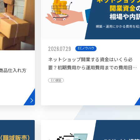
2026.07.29
ECノウハウ
ネットショップ開業する資金はいくら必
要？初期費用から運用費用までの費用目安
商品仕入れ方
を紹介
EC構築