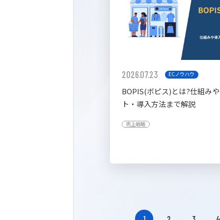
2026.07.23
ECノウハウ
BOPIS(ボピス)とは?仕組み
ト・導入方法まで解説
売上戦略
1
2
3