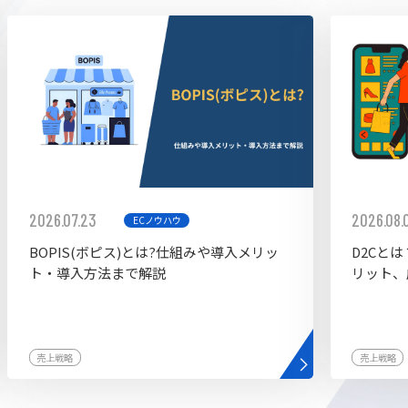
ddy
2026.07.23
2026.08.
ECノウハウ
BOPIS(ボピス)とは?仕組みや導入メリッ
D2Cと
ト・導入方法まで解説
リット、
売上戦略
売上戦略