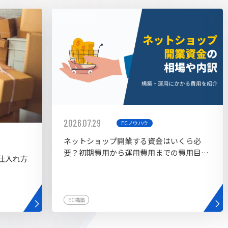
AI bu
ラグイン一覧
AIカスタマイズ開発
2026.07.29
ECノウハウ
ネットショップ開業する資金はいくら必
要？初期費用から運用費用までの費用目安
仕入れ方
を紹介
EC構築