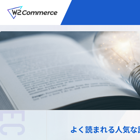
サービス
BtoC向けEC
W2
Commer
Unifi
プラグイン/付帯サ
よく読まれる人気な