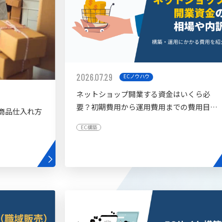
2026.07.29
ECノウハウ
ネットショップ開業する資金はいくら必
要？初期費用から運用費用までの費用目安
商品仕入れ方
を紹介
EC構築