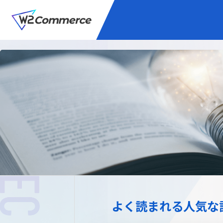
サービス
BtoC向けEC
W2
Commer
Unifi
プラグイン/付帯サ
よく読まれる人気な