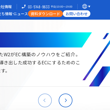
会社情報
03-5148-9633
平日/10:00〜19:00
立ち情報
ニュース
資料ダウンロード
お問い合わせ
導入企業一覧
支援体制
ミナー
Commerce Hack
たW2がEC構築のノウハウをご紹介。
ら導き出した成功するECにするためのこ
B向けECサイト構築
海外進出・現地ECサイト構築
ます。
W2
Commerce
W2
Commerce
BtoB
Asia