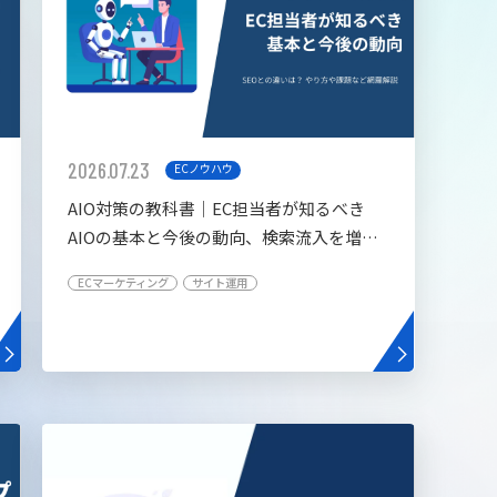
2026.07.23
ECノウハウ
AIO対策の教科書│EC担当者が知るべき
AIOの基本と今後の動向、検索流入を増や
す5つの施策
ECマーケティング
サイト運用