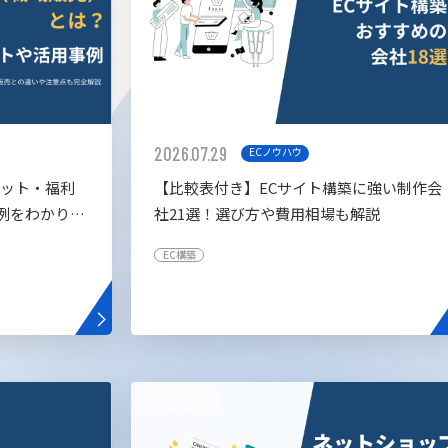
2026.07.29
ECノウハウ
リット・福利
【比較表付き】ECサイト構築に強い制作会
例をわかりや
社21選！選び方や費用相場も解説
EC構築