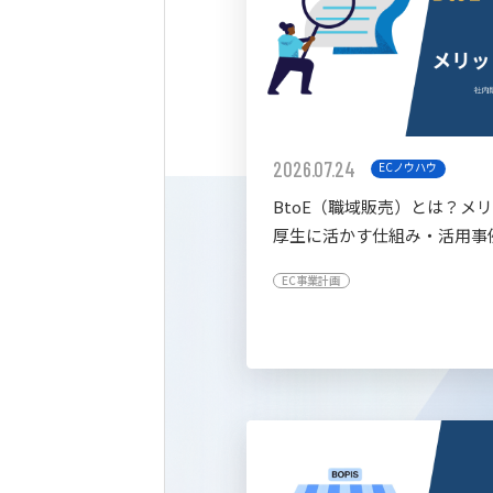
2026.07.24
ECノウハウ
BtoE（職域販売）とは？メ
厚生に活かす仕組み・活用事
すく解説
EC事業計画