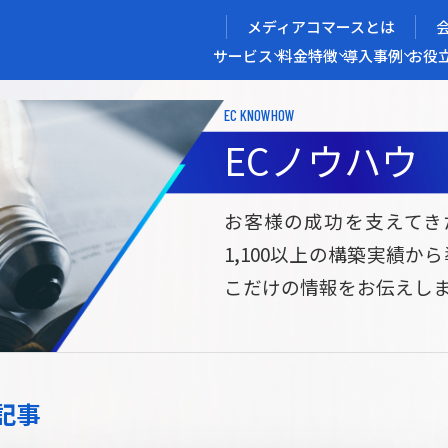
メディアコマースとは
サービス
料金
特徴
導入事例
お役
EC KNOWHOW
メディアコマースを実現する
ECノウハウ
導入企業インタビュー
メディアコマースとは
ECノウハウ
選ばれる理由
お役立ち資料
開発力/
セ
お客様の成功を支えてき
1,100以上の構築実績か
サイト構築
サブスク/定期通販ECサイト構築
Bto
こだけの情報をお伝えし
ce
W2
Commerce
ed
Repeat
ービス
記事