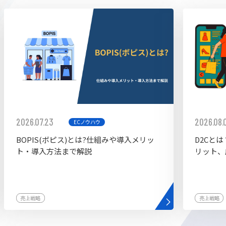
ddy
2026.07.23
2026.08.
ECノウハウ
BOPIS(ボピス)とは?仕組みや導入メリッ
D2Cと
ト・導入方法まで解説
リット、
売上戦略
売上戦略