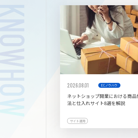
拡張プ
2026.08.01
ECノウハウ
ネットショップ開業における商品
法と仕入れサイト8選を解説
サイト運用