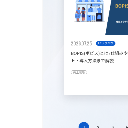
2026.07.23
ECノウハウ
BOPIS(ボピス)とは?仕組み
ト・導入方法まで解説
売上戦略
1
2
3