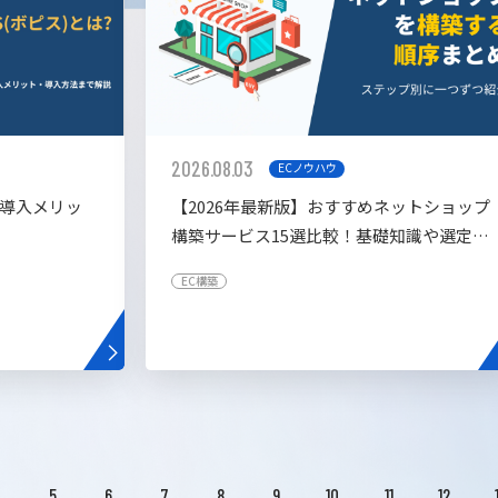
2026.08.03
ECノウハウ
や導入メリッ
【2026年最新版】おすすめネットショップ
構築サービス15選比較！基礎知識や選定基
準も解説！
EC構築
4
5
6
7
8
9
10
11
12