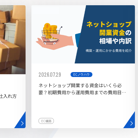
AI bu
ラグイン一覧
AIカスタマイズ開発
2026.07.29
ECノウハウ
ネットショップ開業する資金はいくら必
要？初期費用から運用費用までの費用目安
仕入れ方
を紹介
EC構築