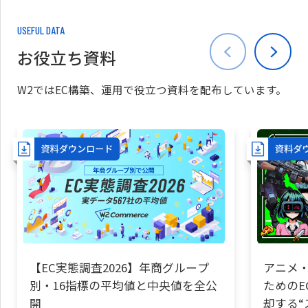
USEFUL DATA
お役立ち資料
W2ではEC構築、運用で役立つ資料を配布しています。
【EC実態調査2026】年商グループ
アニメ・
別・16指標の平均値と中央値を全公
ためのE
開
却する“