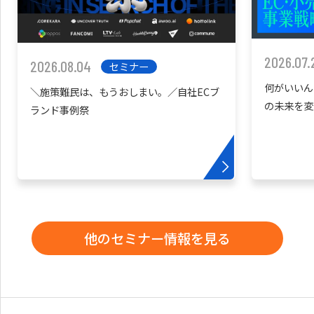
2026.07.
2026.08.04
セミナー
何がいいん
＼施策難民は、もうおしまい。／自社ECブ
の未来を変
ランド事例祭
他のセミナー情報を見る