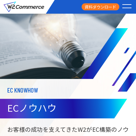
資料ダウンロード
PRODUCT
サービス
PRICE
料金
FEATURE
特徴
EC KNOWHOW
CASE STUDY
導入事例
ECノウハウ
USEFUL
お役立ち情報
W2
Commer
BtoC向け
Unifi
お客様の成功を支えてきたW2がEC構築のノウ
ECサイト構築
NEWS