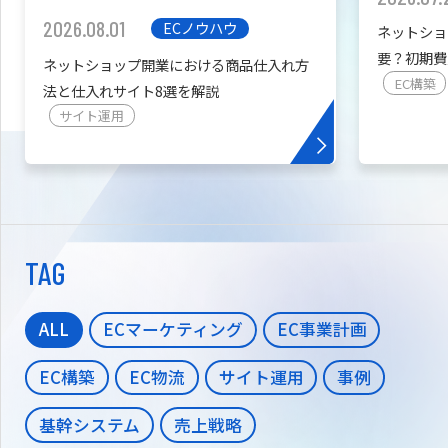
2026.08.01
ECノウハウ
ネットショ
要？初期費
ネットショップ開業における商品仕入れ方
を紹介
EC構築
法と仕入れサイト8選を解説
サイト運用
TAG
ALL
ECマーケティング
EC事業計画
EC構築
EC物流
サイト運用
事例
基幹システム
売上戦略