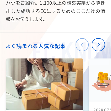
ハウをご紹介。1,100以上の構築実績から導き
ニュース
W2
Commer
サブスク/定期通販
出した成功するECにするためのここだけの情
Repe
ECサイト構築
報をお伝えします。
03-5148-9633
平日/10:0
W2
Comme
BtoB向け
Bto
会社情報
ECサイト構築
TW
よく読まれる人気な記事
W2
Comme
海外進出・現地
Asi
ECサイト構築
拡張プラグイン一覧
AI bud
AI
カスタマイズ開発
2026.07.