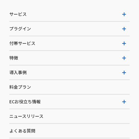
サービス
プラグイン
W2 Commerce Unified
付帯サービス
W2 Commerce Repeat
拡張プラグイン一覧
よくある質問
特徴
W2 Commerce BtoB
AI buddy
決済サービス
W2 Commerce Asia
導入事例
EC運用構築支援・運用支援
メディアコマースとは
料金プラン
カスタマーサクセス
選ばれる理由
導入企業インタビュー
セキュリティ
ECお役立ち情報
開発体制
導入企業一覧
デザイン制作
ニュースリリース
ECノウハウ
コンサルティング
よくある質問
お役立ち資料