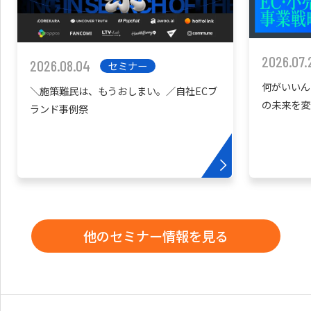
2026.07.
2026.08.04
セミナー
何がいいん
＼施策難民は、もうおしまい。／自社ECブ
の未来を変
ランド事例祭
他のセミナー情報を見る