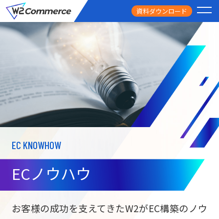
資料ダウンロード
PRODUCT
サービス
PRICE
料金
FEATURE
特徴
EC KNOWHOW
CASE STUDY
導入事例
ECノウハウ
USEFUL
お役立ち情報
W2
Commer
BtoC向け
Unifi
お客様の成功を支えてきたW2がEC構築のノウ
ECサイト構築
NEWS