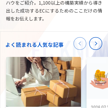
ハウをご紹介。1,100以上の構築実績から導き
ニュース
W2
Commer
サブスク/定期通販
出した成功するECにするためのここだけの情
Repe
ECサイト構築
報をお伝えします。
03-5148-9633
平日/10:0
W2
Comme
BtoB向け
Bto
会社情報
ECサイト構築
TW
よく読まれる人気な記事
W2
Comme
海外進出・現地
Asi
ECサイト構築
拡張プラグイン一覧
AI bud
AI
カスタマイズ開発
2026.07.