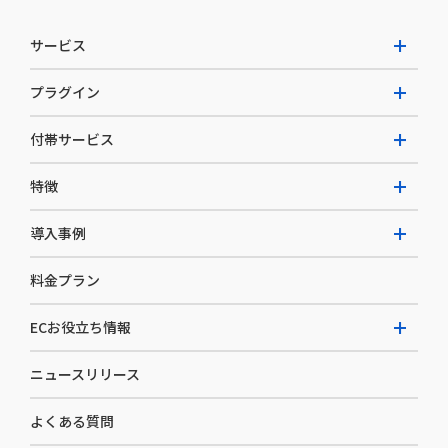
サービス
プラグイン
W2 Commerce Unified
付帯サービス
W2 Commerce Repeat
拡張プラグイン一覧
よくある質問
特徴
W2 Commerce BtoB
AI buddy
決済サービス
W2 Commerce Asia
導入事例
EC運用構築支援・運用支援
メディアコマースとは
料金プラン
カスタマーサクセス
選ばれる理由
導入企業インタビュー
セキュリティ
ECお役立ち情報
開発体制
導入企業一覧
デザイン制作
ニュースリリース
ECノウハウ
コンサルティング
よくある質問
お役立ち資料