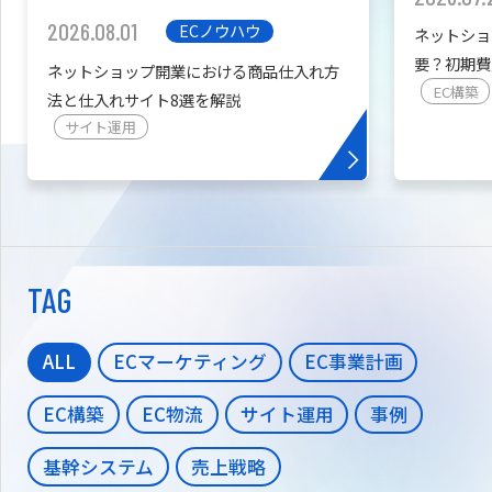
2026.08.01
ECノウハウ
ネットショ
要？初期費
ネットショップ開業における商品仕入れ方
を紹介
EC構築
法と仕入れサイト8選を解説
サイト運用
TAG
ALL
ECマーケティング
EC事業計画
EC構築
EC物流
サイト運用
事例
基幹システム
売上戦略