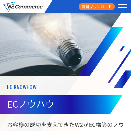
資料ダウンロード
PRODUCT
サービス
PRICE
料金
FEATURE
特徴
EC KNOWHOW
CASE STUDY
導入事例
ECノウハウ
USEFUL
お役立ち情報
W2
Commer
BtoC向け
Unifi
お客様の成功を支えてきたW2がEC構築のノウ
ECサイト構築
NEWS