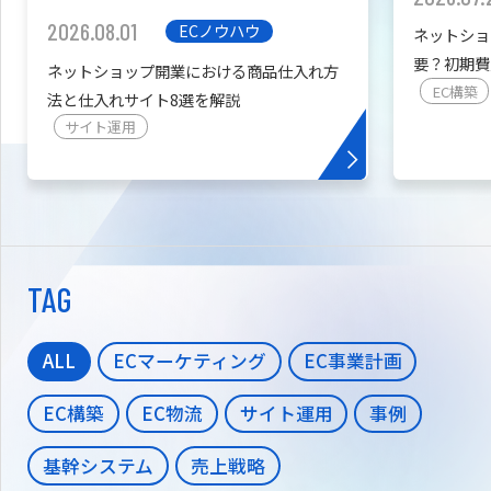
2026.08.01
ECノウハウ
ネットショ
要？初期費
ネットショップ開業における商品仕入れ方
を紹介
EC構築
法と仕入れサイト8選を解説
サイト運用
TAG
ALL
ECマーケティング
EC事業計画
EC構築
EC物流
サイト運用
事例
基幹システム
売上戦略