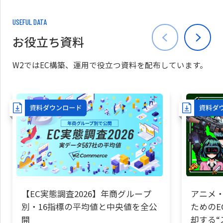
USEFUL DATA
お役立ち資料
W2ではEC構築、運用で役立つ資料を配布しています。
【EC実態調査2026】年商グループ
アニメ・
別・16指標の平均値と中央値を全公
ためのE
開
却する“