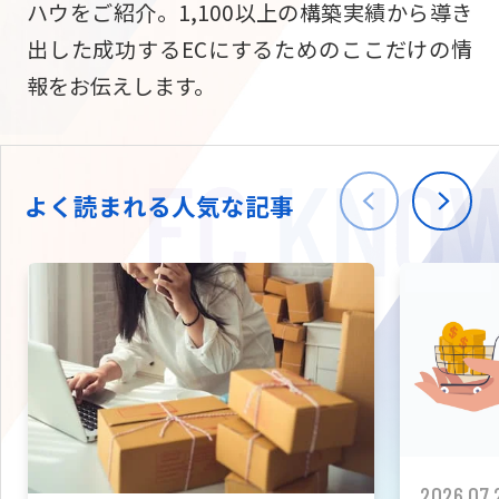
ハウをご紹介。1,100以上の構築実績から導き
ニュース
W2
Commer
サブスク/定期通販
出した成功するECにするためのここだけの情
Repe
ECサイト構築
報をお伝えします。
03-5148-9633
平日/10:0
W2
Comme
BtoB向け
Bto
会社情報
ECサイト構築
TW
よく読まれる人気な記事
W2
Comme
海外進出・現地
Asi
ECサイト構築
拡張プラグイン一覧
AI bud
AI
カスタマイズ開発
2026.07.