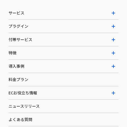
サービス
プラグイン
W2 Commerce Unified
付帯サービス
W2 Commerce Repeat
拡張プラグイン一覧
よくある質問
特徴
W2 Commerce BtoB
AI buddy
決済サービス
W2 Commerce Asia
導入事例
EC運用構築支援・運用支援
メディアコマースとは
料金プラン
カスタマーサクセス
選ばれる理由
導入企業インタビュー
セキュリティ
ECお役立ち情報
開発体制
導入企業一覧
デザイン制作
ニュースリリース
ECノウハウ
コンサルティング
よくある質問
お役立ち資料