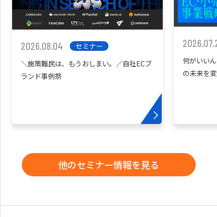
2026.07.
2026.08.04
セミナー
何がいいん
＼施策難民は、もうおしまい。／自社ECブ
の未来を変
ランド事例祭
他のセミナー情報を見る