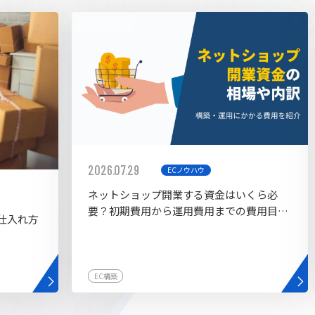
AI bu
ラグイン一覧
AIカスタマイズ開発
2026.07.29
ECノウハウ
ネットショップ開業する資金はいくら必
要？初期費用から運用費用までの費用目安
仕入れ方
を紹介
EC構築