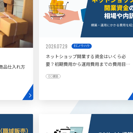
2026.07.29
ECノウハウ
ネットショップ開業する資金はいくら必
要？初期費用から運用費用までの費用目安
商品仕入れ方
を紹介
EC構築