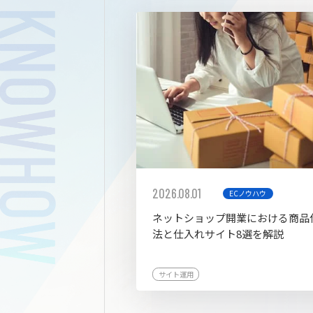
拡張プ
2026.08.01
ECノウハウ
ネットショップ開業における商品
法と仕入れサイト8選を解説
サイト運用