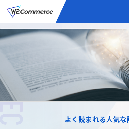
サービス
BtoC向けEC
W2
Commer
Unifi
プラグイン/付帯サ
よく読まれる人気な