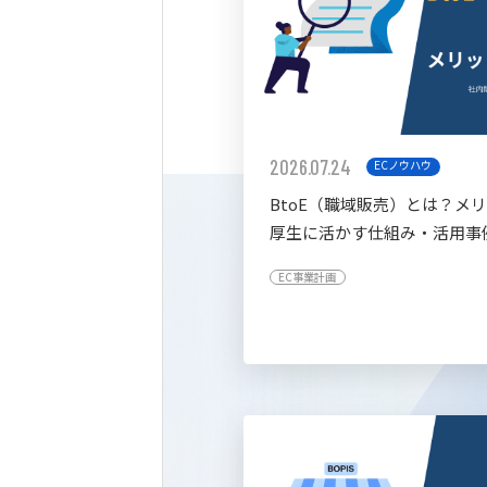
2026.07.24
ECノウハウ
BtoE（職域販売）とは？メ
厚生に活かす仕組み・活用事
すく解説
EC事業計画