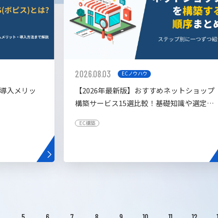
2026.08.03
ECノウハウ
や導入メリッ
【2026年最新版】おすすめネットショップ
構築サービス15選比較！基礎知識や選定基
準も解説！
EC構築
4
5
6
7
8
9
10
11
12