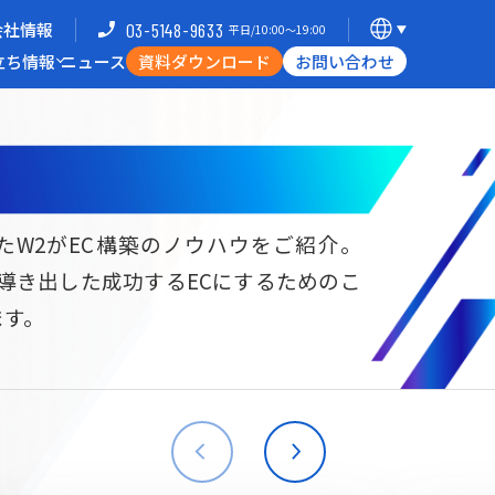
会社情報
03-5148-9633
平日/10:00〜19:00
立ち情報
ニュース
資料ダウンロード
お問い合わせ
導入企業一覧
支援体制
ミナー
Commerce Hack
たW2がEC構築のノウハウをご紹介。
ら導き出した成功するECにするためのこ
B向けECサイト構築
海外進出・現地ECサイト構築
ます。
W2
Commerce
W2
Commerce
BtoB
Asia