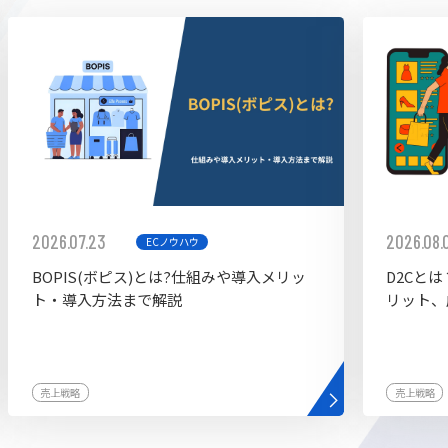
ddy
2026.07.23
2026.08.
ECノウハウ
BOPIS(ボピス)とは?仕組みや導入メリッ
D2Cと
ト・導入方法まで解説
リット、
売上戦略
売上戦略