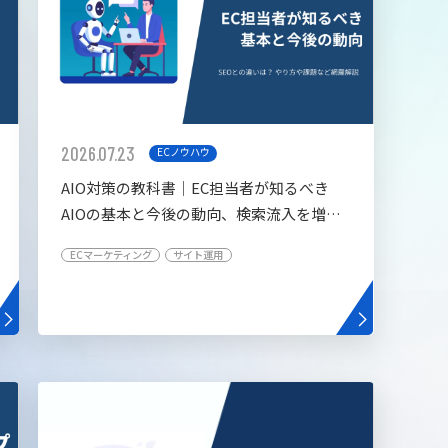
2026.07.23
ECノウハウ
AIO対策の教科書│EC担当者が知るべき
AIOの基本と今後の動向、検索流入を増や
す5つの施策
ECマーケティング
サイト運用