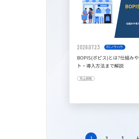
2026.07.23
ECノウハウ
BOPIS(ボピス)とは?仕組み
ト・導入方法まで解説
売上戦略
1
2
3