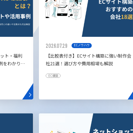
2026.07.29
ECノウハウ
リット・福利
【比較表付き】ECサイト構築に強い制作会
例をわかりや
社21選！選び方や費用相場も解説
EC構築