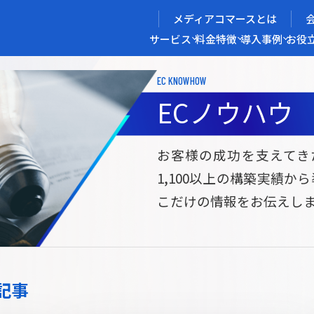
メディアコマースとは
サービス
料金
特徴
導入事例
お役
EC KNOWHOW
メディアコマースを実現する
ECノウハウ
導入企業インタビュー
メディアコマースとは
ECノウハウ
選ばれる理由
お役立ち資料
開発力/
セ
お客様の成功を支えてき
1,100以上の構築実績か
サイト構築
サブスク/定期通販ECサイト構築
Bto
こだけの情報をお伝えし
ce
W2
Commerce
ed
Repeat
ービス
記事