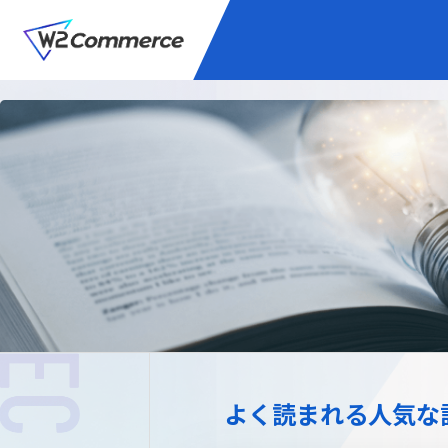
サービス
BtoC向けEC
W2
Commer
Unifi
プラグイン/付帯サ
よく読まれる人気な