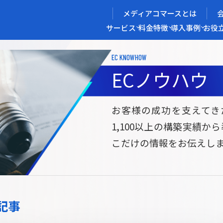
メディアコマースとは
サービス
料金
特徴
導入事例
お役
EC KNOWHOW
メディアコマースを実現する
ECノウハウ
導入企業インタビュー
メディアコマースとは
ECノウハウ
選ばれる理由
お役立ち資料
開発力/
セ
お客様の成功を支えてき
1,100以上の構築実績か
サイト構築
サブスク/定期通販ECサイト構築
Bto
こだけの情報をお伝えし
ce
W2
Commerce
ed
Repeat
ービス
記事