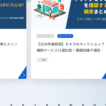
2026.08.03
ECノウハウ
や導入メリッ
【2026年最新版】おすすめネットショップ
構築サービス15選比較！基礎知識や選定基
準も解説！
EC構築
4
5
6
7
8
9
10
11
12