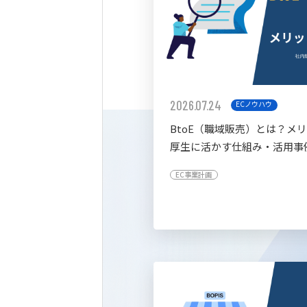
2026.07.24
ECノウハウ
BtoE（職域販売）とは？メ
厚生に活かす仕組み・活用事
すく解説
EC事業計画