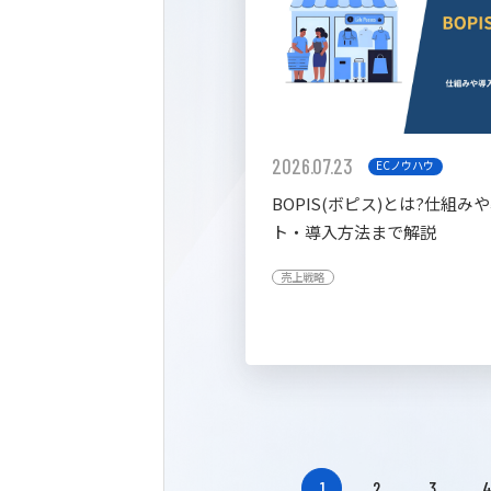
2026.07.23
ECノウハウ
BOPIS(ボピス)とは?仕組み
ト・導入方法まで解説
売上戦略
1
2
3