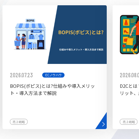
ddy
2026.07.23
2026.08.
ECノウハウ
BOPIS(ボピス)とは?仕組みや導入メリッ
D2Cと
ト・導入方法まで解説
リット、
売上戦略
売上戦略