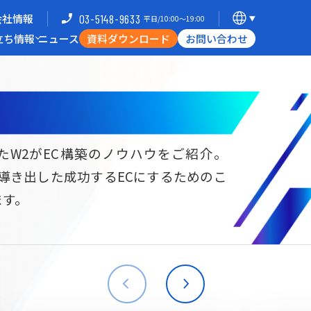
会社情報
03-5148-9633
平日/10:00〜19:00
立ち情報
ニュース
資料ダウンロード
お問い合わせ
導入企業一覧
支援体制
ミナー
Commerce Hack
たW2がEC構築のノウハウをご紹介。
ら導き出した成功するECにするためのこ
B向けECサイト構築
海外進出・現地ECサイト構築
ます。
W2
Commerce
W2
Commerce
BtoB
Asia