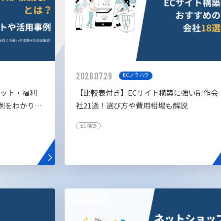
2026.07.29
ECノウハウ
リット・福利
【比較表付き】ECサイト構築に強い制作会
例をわかりや
社21選！選び方や費用相場も解説
EC構築