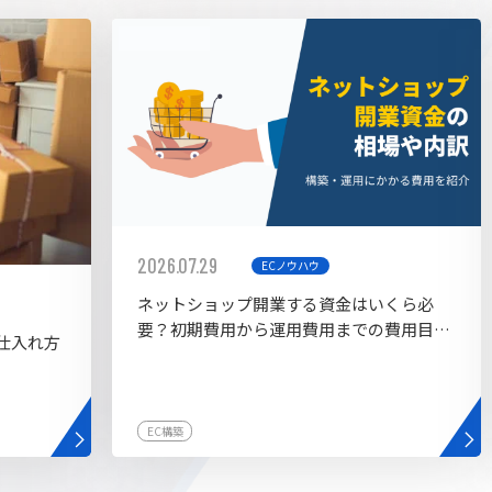
AI bu
ラグイン一覧
AIカスタマイズ開発
2026.07.29
ECノウハウ
ネットショップ開業する資金はいくら必
要？初期費用から運用費用までの費用目安
仕入れ方
を紹介
EC構築