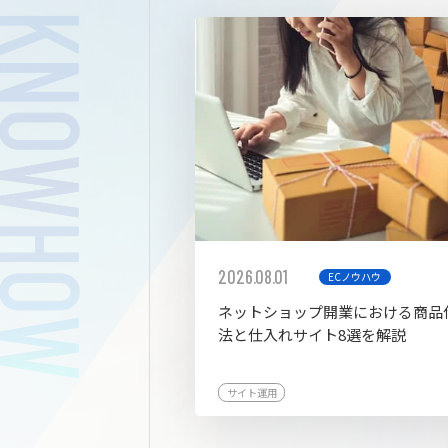
拡張プ
2026.08.01
ECノウハウ
ネットショップ開業における商品
法と仕入れサイト8選を解説
サイト運用