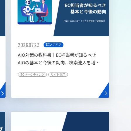
2026.07.23
ECノウハウ
AIO対策の教科書│EC担当者が知るべき
AIOの基本と今後の動向、検索流入を増や
す5つの施策
ECマーケティング
サイト運用