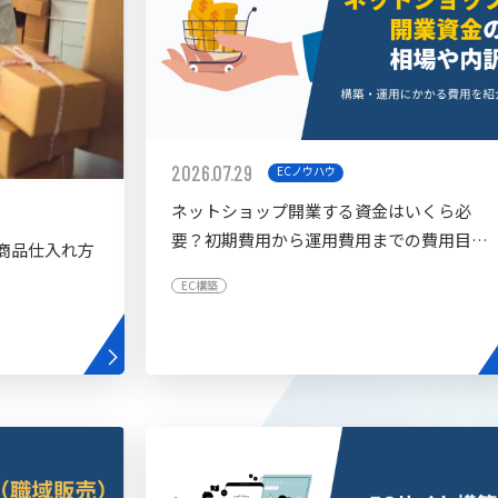
2026.07.29
ECノウハウ
ネットショップ開業する資金はいくら必
要？初期費用から運用費用までの費用目安
商品仕入れ方
を紹介
EC構築