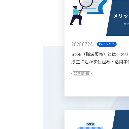
2026.07.24
ECノウハウ
BtoE（職域販売）とは？メ
厚生に活かす仕組み・活用事
すく解説
EC事業計画