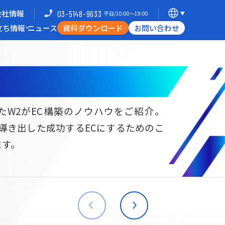
会社情報
03-5148-9633
平日/10:00〜19:00
立ち情報
ニュース
資料ダウンロード
お問い合わせ
導入企業一覧
支援体制
ミナー
Commerce Hack
たW2がEC構築のノウハウをご紹介。
ら導き出した成功するECにするためのこ
B向けECサイト構築
海外進出・現地ECサイト構築
ます。
W2
Commerce
W2
Commerce
BtoB
Asia