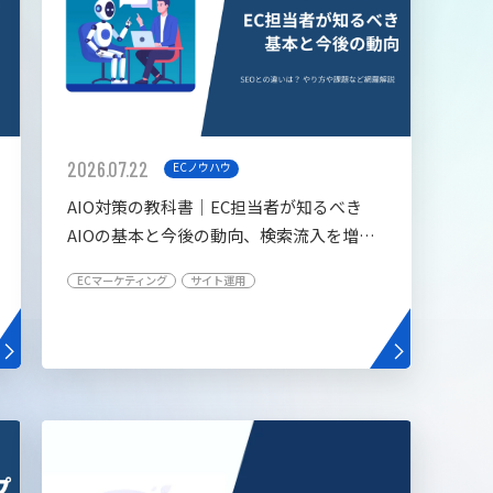
2026.07.22
ECノウハウ
AIO対策の教科書│EC担当者が知るべき
AIOの基本と今後の動向、検索流入を増や
す5つの施策
ECマーケティング
サイト運用