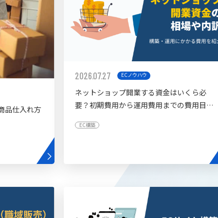
2026.07.27
ECノウハウ
ネットショップ開業する資金はいくら必
要？初期費用から運用費用までの費用目安
商品仕入れ方
を紹介
EC構築