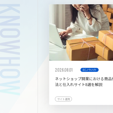
拡張プ
2026.08.01
ECノウハウ
ネットショップ開業における商品
法と仕入れサイト8選を解説
サイト運用