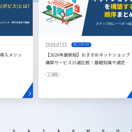
2026.07.22
ECノウハウ
や導入メリッ
【2026年最新版】おすすめネットショップ
構築サービス15選比較！基礎知識や選定基
準も解説！
EC構築
4
5
6
7
8
9
10
11
12