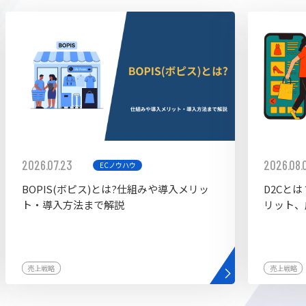
ddy
2026.07.23
2026.08.
ECノウハウ
BOPIS(ボピス)とは?仕組みや導入メリッ
D2Cと
ト・導入方法まで解説
リット、
売上戦略
売上戦略