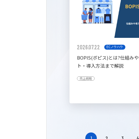
2026.07.22
ECノウハウ
BOPIS(ボピス)とは?仕組み
ト・導入方法まで解説
売上戦略
1
2
3