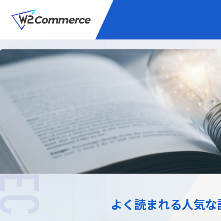
サービス
BtoC向けEC
W2
Commer
Unifi
プラグイン/付帯サ
よく読まれる人気な