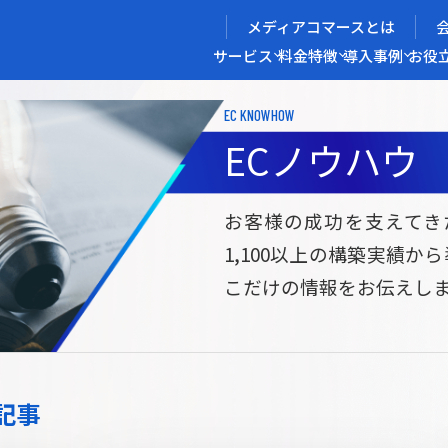
メディアコマースとは
サービス
料金
特徴
導入事例
お役
EC KNOWHOW
メディアコマースを実現する
ECノウハウ
導入企業インタビュー
メディアコマースとは
ECノウハウ
選ばれる理由
お役立ち資料
開発力/
セ
お客様の成功を支えてき
1,100以上の構築実績か
サイト構築
サブスク/定期通販ECサイト構築
Bto
こだけの情報をお伝えし
ce
W2
Commerce
ed
Repeat
ービス
記事