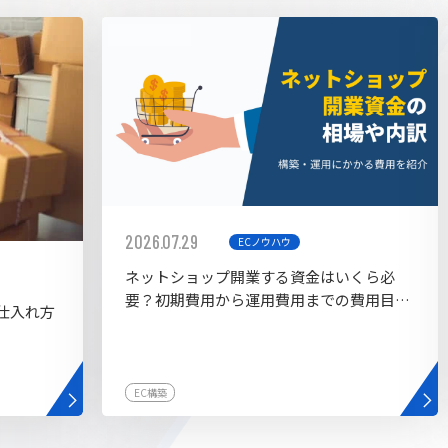
AI bu
ラグイン一覧
AIカスタマイズ開発
2026.07.29
ECノウハウ
ネットショップ開業する資金はいくら必
要？初期費用から運用費用までの費用目安
仕入れ方
を紹介
EC構築